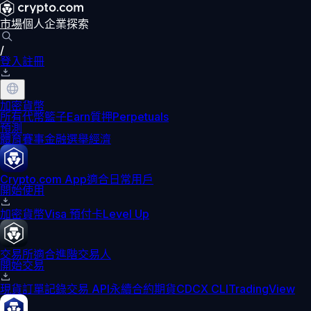
市場
個人
企業
探索
/
登入
註冊
加密貨幣
所有代幣
籃子
Earn
質押
Perpetuals
預測
體育賽事
金融
選舉
經濟
Crypto.com App
適合日常用戶
開始使用
加密貨幣
Visa 預付卡
Level Up
交易所
適合進階交易人
開始交易
現貨訂單記錄
交易 API
永續合約期貨
CDCX CLI
TradingView