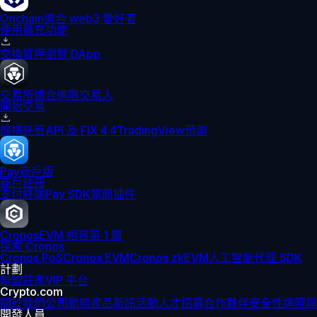
Onchain
適合 web3 愛好者
使用擴充功能
交換
質押
瀏覽 DApp
交易所
適合進階交易人
開始交易
機構
託管
API 及 FIX 4.4
TradingView
預測
Pay
商戶版
商戶註冊
支付終端
Pay SDK
電商插件
Cronos
EVM 相容第 1 層
探索 Cronos
Cronos PoS
Cronos EVM
Cronos zkEVM
人工智能代理 SDK
計劃
聯盟
莊家
VIP 平台
Crypto.com
關於我們
公司動態
產品新訊
活動
人才招募
合作夥伴
安全性
牌照與
開發人員