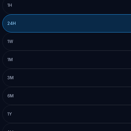
1H
24H
1W
1M
3M
6M
1Y