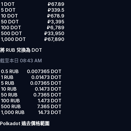
1 DOT
₽67.89
5 DOT
₽339.5
10 DOT
₽678.9
50 DOT
₽3,395
100 DOT
₽6,789
500 DOT
₽33,950
1,000 DOT
₽67,890
將 RUB 兌換為 DOT
截至本日 08:43 AM
0.5 RUB
0.007365 DOT
1 RUB
0.01473 DOT
5 RUB
0.07365 DOT
10 RUB
0.1473 DOT
50 RUB
0.7365 DOT
100 RUB
1.473 DOT
500 RUB
7.365 DOT
1,000 RUB
14.73 DOT
Polkadot 過去價格範圍