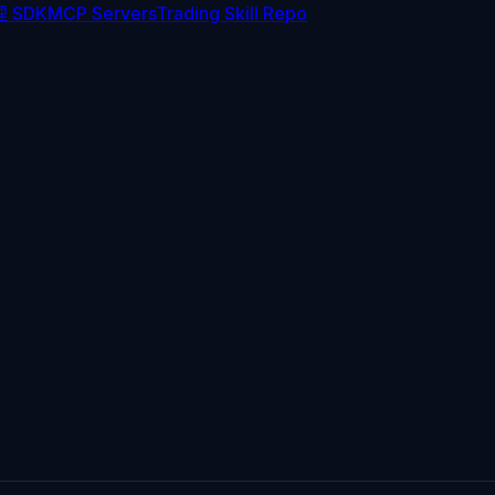
 SDK
MCP Servers
Trading Skill Repo