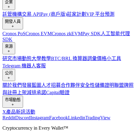
企業
+
託管
機構
交易 API
Pay (商戶版)
莊家計劃
VIP 平台
預測
開發人員
+
Cronos PoS
Cronos EVM
Cronos zkEVM
Pay SDK
人工智能代理
SDK
來源
+
研究
市場動態
大學
教學
BTC/BRL 換算器
詞彙
價格小工具
Telegram 機器人
客服
公司
+
關於我們
發展藍圖
人才招募
合作夥伴
安全性
儲備證明
聯盟
牌照
與註冊
上架
減排承諾
Capital
驗證
市場動態
+
X
產品新訊
活動
Reddit
Discord
Instagram
Facebook
Linkedin
TradingView
Cryptocurrency in Every Wallet™