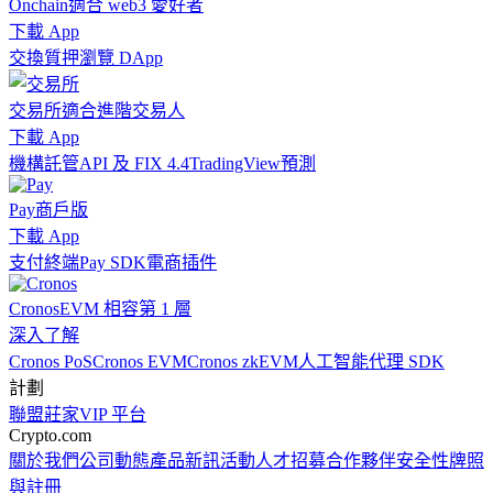
Onchain
適合 web3 愛好者
下載 App
交換
質押
瀏覽 DApp
交易所
適合進階交易人
下載 App
機構
託管
API 及 FIX 4.4
TradingView
預測
Pay
商戶版
下載 App
支付終端
Pay SDK
電商插件
Cronos
EVM 相容第 1 層
深入了解
Cronos PoS
Cronos EVM
Cronos zkEVM
人工智能代理 SDK
計劃
聯盟
莊家
VIP 平台
Crypto.com
關於我們
公司動態
產品新訊
活動
人才招募
合作夥伴
安全性
牌照
與註冊