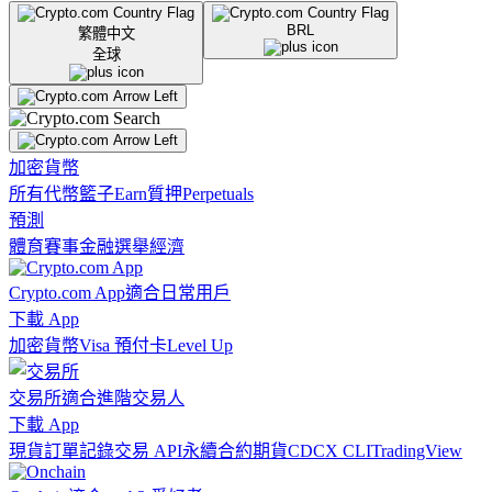
BRL
繁體中文
全球
加密貨幣
所有代幣
籃子
Earn
質押
Perpetuals
預測
體育賽事
金融
選舉
經濟
Crypto.com App
適合日常用戶
下載 App
加密貨幣
Visa 預付卡
Level Up
交易所
適合進階交易人
下載 App
現貨訂單記錄
交易 API
永續合約期貨
CDCX CLI
TradingView