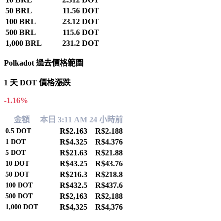
50 BRL
11.56 DOT
100 BRL
23.12 DOT
500 BRL
115.6 DOT
1,000 BRL
231.2 DOT
Polkadot 過去價格範圍
1 天 DOT 價格漲跌
-1.16%
金額
本日 3:11 AM
24 小時前
R$2.163
R$2.188
0.5
DOT
R$4.325
R$4.376
1
DOT
R$21.63
R$21.88
5
DOT
R$43.25
R$43.76
10
DOT
R$216.3
R$218.8
50
DOT
R$432.5
R$437.6
100
DOT
R$2,163
R$2,188
500
DOT
R$4,325
R$4,376
1,000
DOT