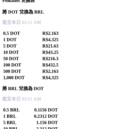
Polkadot 兌換表
將 DOT 兌換為 BRL
截至本日 03:11 AM
0.5 DOT
R$2.163
1 DOT
R$4.325
5 DOT
R$21.63
10 DOT
R$43.25
50 DOT
R$216.3
100 DOT
R$432.5
500 DOT
R$2,163
1,000 DOT
R$4,325
將 BRL 兌換為 DOT
截至本日 03:11 AM
0.5 BRL
0.1156 DOT
1 BRL
0.2312 DOT
5 BRL
1.156 DOT
10 BRL
2.312 DOT