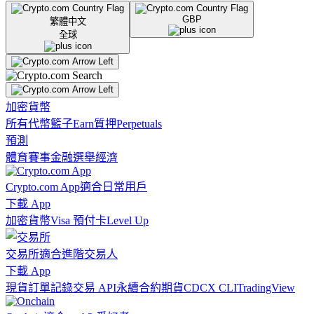
GBP
繁體中文
全球
加密貨幣
所有代幣
籃子
Earn
質押
Perpetuals
預測
體育賽事
金融
選舉
經濟
Crypto.com App
適合日常用戶
下載 App
加密貨幣
Visa 預付卡
Level Up
交易所
適合進階交易人
下載 App
現貨訂單記錄
交易 API
永續合約期貨
CDCX CLI
TradingView