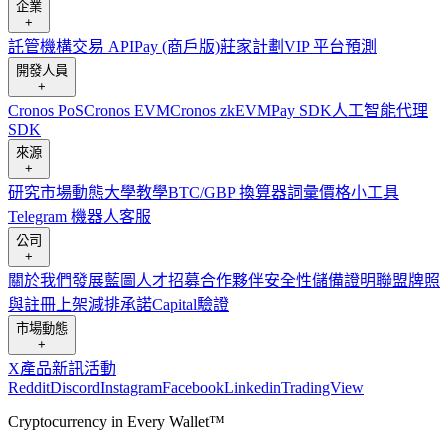
企業
+
託管
機構
交易 API
Pay (商戶版)
莊家計劃
VIP 平台
預測
開發人員
+
Cronos PoS
Cronos EVM
Cronos zkEVM
Pay SDK
人工智能代理
SDK
來源
+
研究
市場動態
大學
教學
BTC/GBP 換算器
詞彙
價格小工具
Telegram 機器人
客服
公司
+
關於我們
發展藍圖
人才招募
合作夥伴
安全性
儲備證明
聯盟
牌照
與註冊
上架
減排承諾
Capital
驗證
市場動態
+
X
產品新訊
活動
Reddit
Discord
Instagram
Facebook
Linkedin
TradingView
Cryptocurrency in Every Wallet™