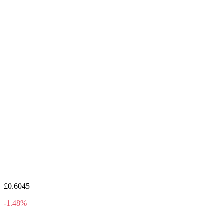
£0.6045
-1.48%