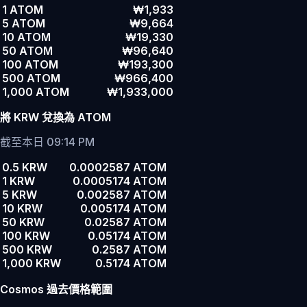
1 ATOM
₩1,933
5 ATOM
₩9,664
10 ATOM
₩19,330
50 ATOM
₩96,640
100 ATOM
₩193,300
500 ATOM
₩966,400
1,000 ATOM
₩1,933,000
將 KRW 兌換為 ATOM
截至本日 09:14 PM
0.5 KRW
0.0002587 ATOM
1 KRW
0.0005174 ATOM
5 KRW
0.002587 ATOM
10 KRW
0.005174 ATOM
50 KRW
0.02587 ATOM
100 KRW
0.05174 ATOM
500 KRW
0.2587 ATOM
1,000 KRW
0.5174 ATOM
Cosmos 過去價格範圍