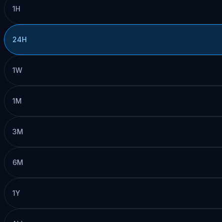
1H
24H
1W
1M
3M
6M
1Y