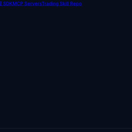
 SDK
MCP Servers
Trading Skill Repo