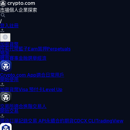
市場
個人
企業
探索
/
登入
註冊
加密貨幣
所有代幣
籃子
Earn
質押
Perpetuals
預測
體育賽事
金融
選舉
經濟
Crypto.com App
適合日常用戶
開始使用
加密貨幣
Visa 預付卡
Level Up
交易所
適合進階交易人
開始交易
現貨訂單記錄
交易 API
永續合約期貨
CDCX CLI
TradingView