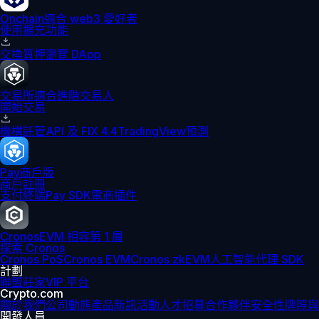
Onchain
適合 web3 愛好者
使用擴充功能
交換
質押
瀏覽 DApp
交易所
適合進階交易人
開始交易
機構
託管
API 及 FIX 4.4
TradingView
預測
Pay
商戶版
商戶註冊
支付終端
Pay SDK
電商插件
Cronos
EVM 相容第 1 層
探索 Cronos
Cronos PoS
Cronos EVM
Cronos zkEVM
人工智能代理 SDK
計劃
聯盟
莊家
VIP 平台
Crypto.com
關於我們
公司動態
產品新訊
活動
人才招募
合作夥伴
安全性
牌照與
開發人員