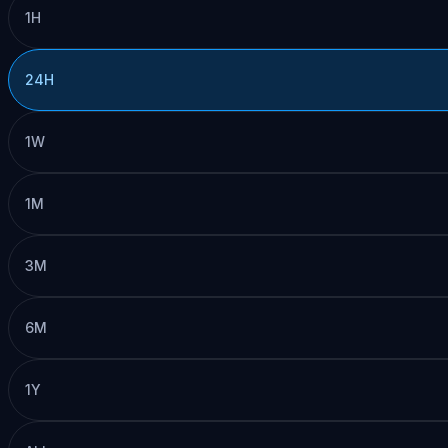
1H
24H
1W
1M
3M
6M
1Y