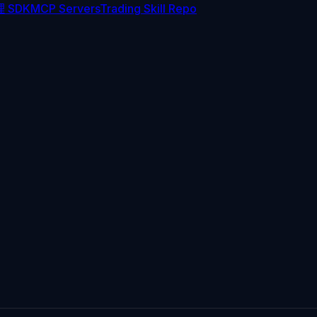
 SDK
MCP Servers
Trading Skill Repo