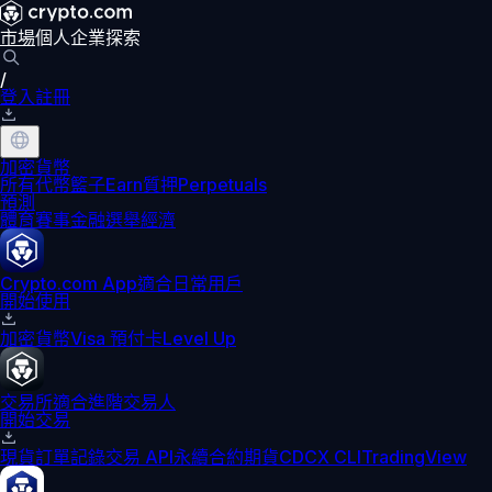
市場
個人
企業
探索
/
登入
註冊
加密貨幣
所有代幣
籃子
Earn
質押
Perpetuals
預測
體育賽事
金融
選舉
經濟
Crypto.com App
適合日常用戶
開始使用
加密貨幣
Visa 預付卡
Level Up
交易所
適合進階交易人
開始交易
現貨訂單記錄
交易 API
永續合約期貨
CDCX CLI
TradingView