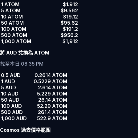
1 ATOM
$1.912
5 ATOM
$9.562
10 ATOM
$19.12
50 ATOM
$95.62
100 ATOM
$191.2
500 ATOM
$956.2
1,000 ATOM
$1,912
將 AUD 兌換為 ATOM
截至本日 08:35 PM
0.5 AUD
0.2614 ATOM
1 AUD
0.5229 ATOM
5 AUD
2.614 ATOM
10 AUD
5.229 ATOM
50 AUD
26.14 ATOM
100 AUD
52.29 ATOM
500 AUD
261.4 ATOM
1,000 AUD
522.9 ATOM
Cosmos 過去價格範圍