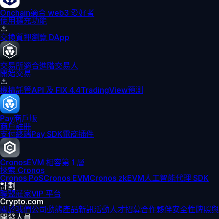
Onchain
適合 web3 愛好者
使用擴充功能
交換
質押
瀏覽 DApp
交易所
適合進階交易人
開始交易
機構
託管
API 及 FIX 4.4
TradingView
預測
Pay
商戶版
商戶註冊
支付終端
Pay SDK
電商插件
Cronos
EVM 相容第 1 層
探索 Cronos
Cronos PoS
Cronos EVM
Cronos zkEVM
人工智能代理 SDK
計劃
聯盟
莊家
VIP 平台
Crypto.com
關於我們
公司動態
產品新訊
活動
人才招募
合作夥伴
安全性
牌照與
開發人員