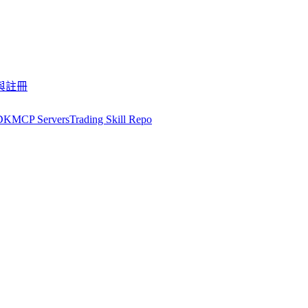
與註冊
DK
MCP Servers
Trading Skill Repo