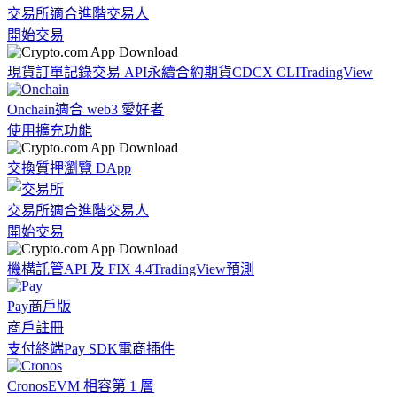
交易所
適合進階交易人
開始交易
現貨訂單記錄
交易 API
永續合約期貨
CDCX CLI
TradingView
Onchain
適合 web3 愛好者
使用擴充功能
交換
質押
瀏覽 DApp
交易所
適合進階交易人
開始交易
機構
託管
API 及 FIX 4.4
TradingView
預測
Pay
商戶版
商戶註冊
支付終端
Pay SDK
電商插件
Cronos
EVM 相容第 1 層