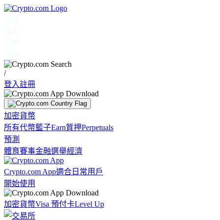
市場
個人
企業
探索
/
登入
註冊
加密貨幣
所有代幣
籃子
Earn
質押
Perpetuals
預測
體育賽事
金融
選舉
經濟
Crypto.com App
適合日常用戶
開始使用
加密貨幣
Visa 預付卡
Level Up