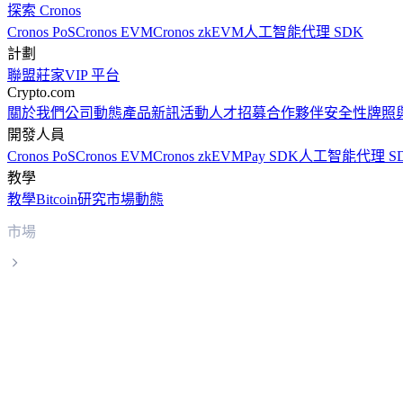
探索 Cronos
Cronos PoS
Cronos EVM
Cronos zkEVM
人工智能代理 SDK
計劃
聯盟
莊家
VIP 平台
Crypto.com
關於我們
公司動態
產品新訊
活動
人才招募
合作夥伴
安全性
牌照
開發人員
Cronos PoS
Cronos EVM
Cronos zkEVM
Pay SDK
人工智能代理 S
教學
教學
Bitcoin
研究
市場動態
市場
Cosmos
Cosmos ATOM 實時價格