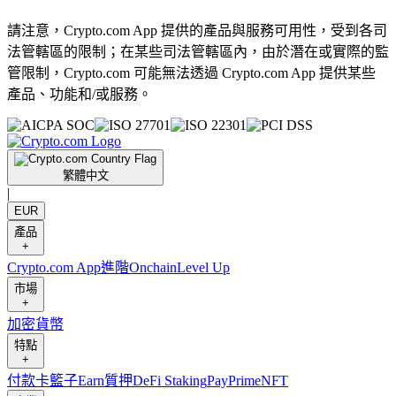
請注意，Crypto.com App 提供的產品與服務可用性，受到各司
法管轄區的限制；在某些司法管轄區內，由於潛在或實際的監
管限制，Crypto.com 可能無法透過 Crypto.com App 提供某些
產品、功能和/或服務。
繁體中文
|
EUR
產品
+
Crypto.com App
進階
Onchain
Level Up
市場
+
加密貨幣
特點
+
付款卡
籃子
Earn
質押
DeFi Staking
Pay
Prime
NFT