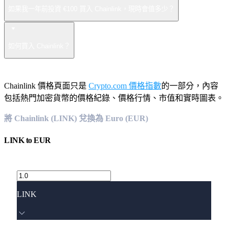
如果我一年前投資 €100 買入 Chainlink，現時會值多少？
如何買入 Chainlink？
Chainlink 價格頁面只是
Crypto.com 價格指數
的一部分，內容
包括熱門加密貨幣的價格紀錄、價格行情、市值和實時圖表。
將 Chainlink (LINK) 兌換為 Euro (EUR)
LINK
to
EUR
LINK