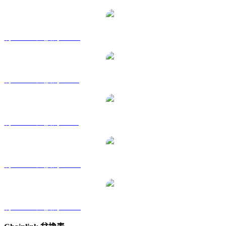
將 LINK 兌換為 HKD
將 LINK 兌換為 RUB
將 LINK 兌換為 SGD
將 LINK 兌換為 TWD
將 LINK 兌換為 KRW