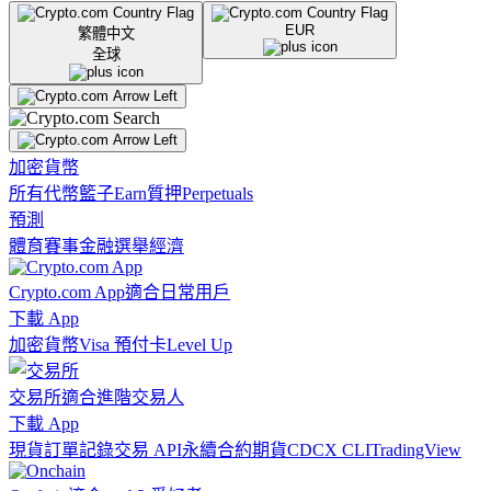
EUR
繁體中文
全球
加密貨幣
所有代幣
籃子
Earn
質押
Perpetuals
預測
體育賽事
金融
選舉
經濟
Crypto.com App
適合日常用戶
下載 App
加密貨幣
Visa 預付卡
Level Up
交易所
適合進階交易人
下載 App
現貨訂單記錄
交易 API
永續合約期貨
CDCX CLI
TradingView