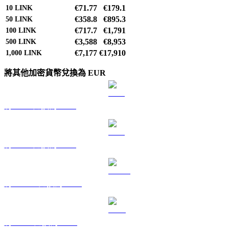
€71.77
€179.1
10
LINK
€358.8
€895.3
50
LINK
€717.7
€1,791
100
LINK
€3,588
€8,953
500
LINK
€7,177
€17,910
1,000
LINK
將其他加密貨幣兌換為 EUR
將 BTC 兌換為 EUR
將 ETH 兌換為 EUR
將 USDT 兌換為 EUR
將 BNB 兌換為 EUR