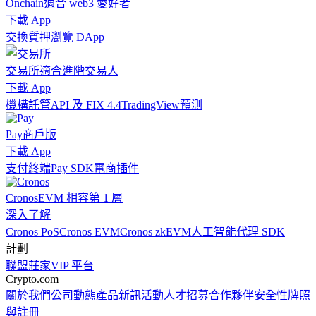
Onchain
適合 web3 愛好者
下載 App
交換
質押
瀏覽 DApp
交易所
適合進階交易人
下載 App
機構
託管
API 及 FIX 4.4
TradingView
預測
Pay
商戶版
下載 App
支付終端
Pay SDK
電商插件
Cronos
EVM 相容第 1 層
深入了解
Cronos PoS
Cronos EVM
Cronos zkEVM
人工智能代理 SDK
計劃
聯盟
莊家
VIP 平台
Crypto.com
關於我們
公司動態
產品新訊
活動
人才招募
合作夥伴
安全性
牌照
與註冊