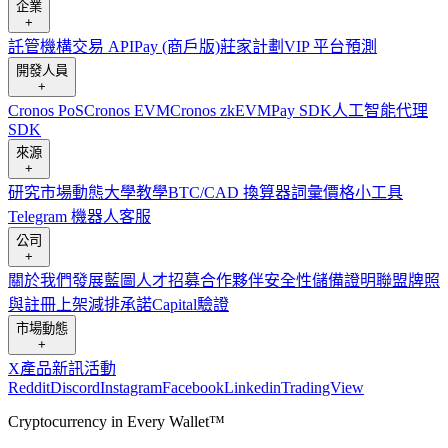
企業
+
託管
機構
交易 API
Pay (商戶版)
莊家計劃
VIP 平台
預測
開發人員
+
Cronos PoS
Cronos EVM
Cronos zkEVM
Pay SDK
人工智能代理
SDK
來源
+
研究
市場動態
大學
教學
BTC/CAD 換算器
詞彙
價格小工具
Telegram 機器人
客服
公司
+
關於我們
發展藍圖
人才招募
合作夥伴
安全性
儲備證明
聯盟
牌照
與註冊
上架
減排承諾
Capital
驗證
市場動態
+
X
產品新訊
活動
Reddit
Discord
Instagram
Facebook
Linkedin
TradingView
Cryptocurrency in Every Wallet™