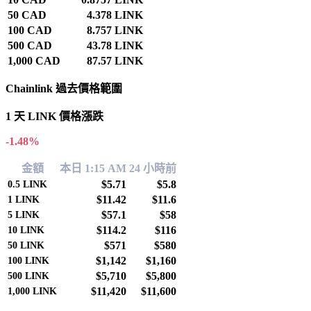
50 CAD
4.378 LINK
100 CAD
8.757 LINK
500 CAD
43.78 LINK
1,000 CAD
87.57 LINK
Chainlink 過去價格範圍
1 天 LINK 價格漲跌
-1.48%
金額
本日 1:15 AM
24 小時前
$5.71
$5.8
0.5
LINK
$11.42
$11.6
1
LINK
$57.1
$58
5
LINK
$114.2
$116
10
LINK
$571
$580
50
LINK
$1,142
$1,160
100
LINK
$5,710
$5,800
500
LINK
$11,420
$11,600
1,000
LINK