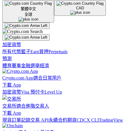
CAD
繁體中文
全球
加密貨幣
所有代幣
籃子
Earn
質押
Perpetuals
預測
體育賽事
金融
選舉
經濟
Crypto.com App
適合日常用戶
下載 App
加密貨幣
Visa 預付卡
Level Up
交易所
適合進階交易人
下載 App
現貨訂單記錄
交易 API
永續合約期貨
CDCX CLI
TradingView