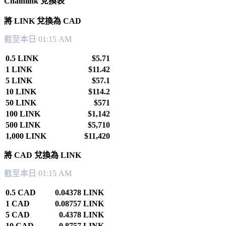
Chainlink 兌換表
將 LINK 兌換為 CAD
截至本日 01:15 AM
0.5 LINK
$5.71
1 LINK
$11.42
5 LINK
$57.1
10 LINK
$114.2
50 LINK
$571
100 LINK
$1,142
500 LINK
$5,710
1,000 LINK
$11,420
將 CAD 兌換為 LINK
截至本日 01:15 AM
0.5 CAD
0.04378 LINK
1 CAD
0.08757 LINK
5 CAD
0.4378 LINK
10 CAD
0.8757 LINK