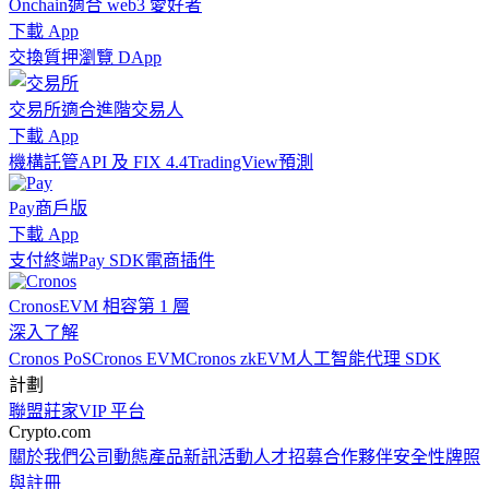
Onchain
適合 web3 愛好者
下載 App
交換
質押
瀏覽 DApp
交易所
適合進階交易人
下載 App
機構
託管
API 及 FIX 4.4
TradingView
預測
Pay
商戶版
下載 App
支付終端
Pay SDK
電商插件
Cronos
EVM 相容第 1 層
深入了解
Cronos PoS
Cronos EVM
Cronos zkEVM
人工智能代理 SDK
計劃
聯盟
莊家
VIP 平台
Crypto.com
關於我們
公司動態
產品新訊
活動
人才招募
合作夥伴
安全性
牌照
與註冊