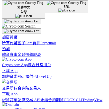
BRL
繁體中文
全球
加密貨幣
所有代幣
籃子
Earn
質押
Perpetuals
預測
體育賽事
金融
選舉
經濟
Crypto.com App
適合日常用戶
下載 App
加密貨幣
Visa 預付卡
Level Up
交易所
適合進階交易人
下載 App
現貨訂單記錄
交易 API
永續合約期貨
CDCX CLI
TradingView