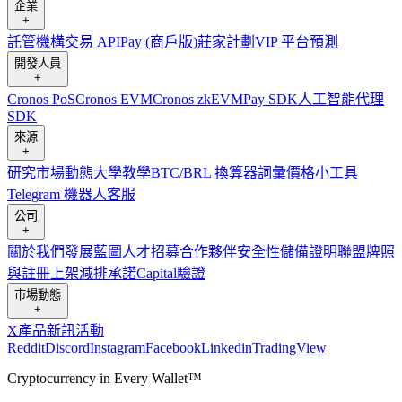
企業
+
託管
機構
交易 API
Pay (商戶版)
莊家計劃
VIP 平台
預測
開發人員
+
Cronos PoS
Cronos EVM
Cronos zkEVM
Pay SDK
人工智能代理
SDK
來源
+
研究
市場動態
大學
教學
BTC/BRL 換算器
詞彙
價格小工具
Telegram 機器人
客服
公司
+
關於我們
發展藍圖
人才招募
合作夥伴
安全性
儲備證明
聯盟
牌照
與註冊
上架
減排承諾
Capital
驗證
市場動態
+
X
產品新訊
活動
Reddit
Discord
Instagram
Facebook
Linkedin
TradingView
Cryptocurrency in Every Wallet™