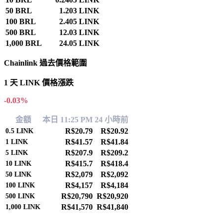
50 BRL
1.203 LINK
100 BRL
2.405 LINK
500 BRL
12.03 LINK
1,000 BRL
24.05 LINK
Chainlink 過去價格範圍
1 天 LINK 價格漲跌
-0.03%
金額
本日 11:25 PM
24 小時前
R$20.79
R$20.92
0.5
LINK
R$41.57
R$41.84
1
LINK
R$207.9
R$209.2
5
LINK
R$415.7
R$418.4
10
LINK
R$2,079
R$2,092
50
LINK
R$4,157
R$4,184
100
LINK
R$20,790
R$20,920
500
LINK
R$41,570
R$41,840
1,000
LINK