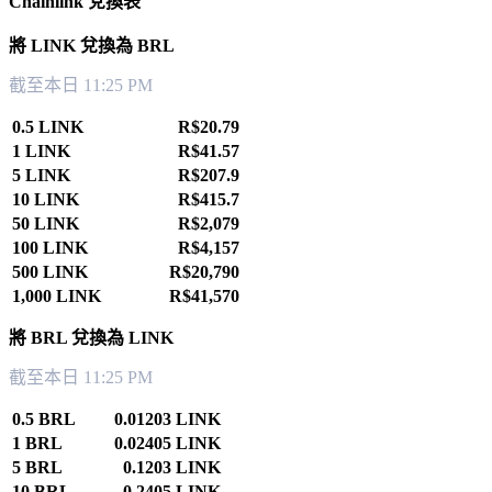
Chainlink 兌換表
將 LINK 兌換為 BRL
截至本日 11:25 PM
0.5 LINK
R$20.79
1 LINK
R$41.57
5 LINK
R$207.9
10 LINK
R$415.7
50 LINK
R$2,079
100 LINK
R$4,157
500 LINK
R$20,790
1,000 LINK
R$41,570
將 BRL 兌換為 LINK
截至本日 11:25 PM
0.5 BRL
0.01203 LINK
1 BRL
0.02405 LINK
5 BRL
0.1203 LINK
10 BRL
0.2405 LINK