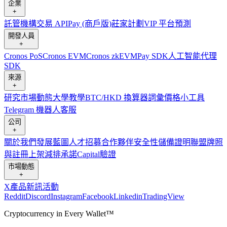
企業
+
託管
機構
交易 API
Pay (商戶版)
莊家計劃
VIP 平台
預測
開發人員
+
Cronos PoS
Cronos EVM
Cronos zkEVM
Pay SDK
人工智能代理
SDK
來源
+
研究
市場動態
大學
教學
BTC/HKD 換算器
詞彙
價格小工具
Telegram 機器人
客服
公司
+
關於我們
發展藍圖
人才招募
合作夥伴
安全性
儲備證明
聯盟
牌照
與註冊
上架
減排承諾
Capital
驗證
市場動態
+
X
產品新訊
活動
Reddit
Discord
Instagram
Facebook
Linkedin
TradingView
Cryptocurrency in Every Wallet™