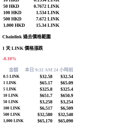
50 HKD
0.7672 LINK
100 HKD
1.534 LINK
500 HKD
7.672 LINK
1,000 HKD
15.34 LINK
Chainlink 過去價格範圍
1 天 LINK 價格漲跌
-0.10%
金額
本日 9:32 AM
24 小時前
$32.58
$32.54
0.5
LINK
$65.17
$65.09
1
LINK
$325.8
$325.4
5
LINK
$651.7
$650.9
10
LINK
$3,258
$3,254
50
LINK
$6,517
$6,509
100
LINK
$32,580
$32,540
500
LINK
$65,170
$65,090
1,000
LINK