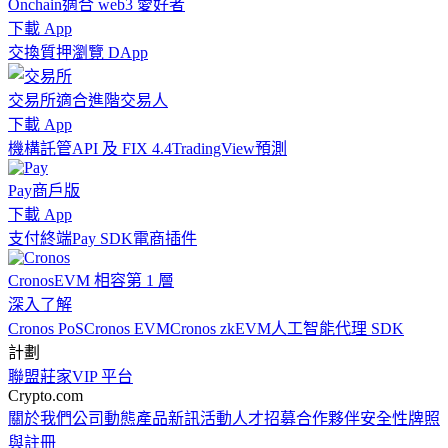
Onchain
適合 web3 愛好者
下載 App
交換
質押
瀏覽 DApp
交易所
適合進階交易人
下載 App
機構
託管
API 及 FIX 4.4
TradingView
預測
Pay
商戶版
下載 App
支付終端
Pay SDK
電商插件
Cronos
EVM 相容第 1 層
深入了解
Cronos PoS
Cronos EVM
Cronos zkEVM
人工智能代理 SDK
計劃
聯盟
莊家
VIP 平台
Crypto.com
關於我們
公司動態
產品新訊
活動
人才招募
合作夥伴
安全性
牌照
與註冊