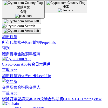
HKD
繁體中文
全球
加密貨幣
所有代幣
籃子
Earn
質押
Perpetuals
預測
體育賽事
金融
選舉
經濟
Crypto.com App
適合日常用戶
下載 App
加密貨幣
Visa 預付卡
Level Up
交易所
適合進階交易人
下載 App
現貨訂單記錄
交易 API
永續合約期貨
CDCX CLI
TradingView