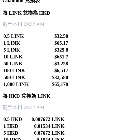
Chainlink 兌換表
將 LINK 兌換為 HKD
截至本日 09:32 AM
0.5 LINK
$32.58
1 LINK
$65.17
5 LINK
$325.8
10 LINK
$651.7
50 LINK
$3,258
100 LINK
$6,517
500 LINK
$32,580
1,000 LINK
$65,170
將 HKD 兌換為 LINK
截至本日 09:32 AM
0.5 HKD
0.007672 LINK
1 HKD
0.01534 LINK
5 HKD
0.07672 LINK
10 HKD
0.1534 LINK