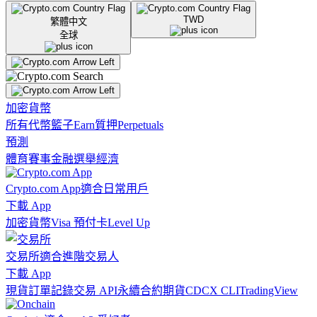
TWD
繁體中文
全球
加密貨幣
所有代幣
籃子
Earn
質押
Perpetuals
預測
體育賽事
金融
選舉
經濟
Crypto.com App
適合日常用戶
下載 App
加密貨幣
Visa 預付卡
Level Up
交易所
適合進階交易人
下載 App
現貨訂單記錄
交易 API
永續合約期貨
CDCX CLI
TradingView