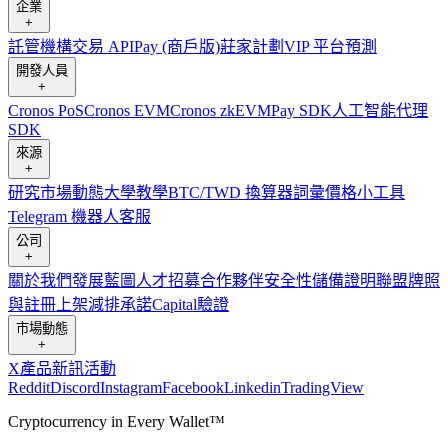
企業
+
託管
機構
交易 API
Pay (商戶版)
莊家計劃
VIP 平台
預測
開發人員
+
Cronos PoS
Cronos EVM
Cronos zkEVM
Pay SDK
人工智能代理
SDK
來源
+
研究
市場動態
大學
教學
BTC/TWD 換算器
詞彙
價格小工具
Telegram 機器人
客服
公司
+
關於我們
發展藍圖
人才招募
合作夥伴
安全性
儲備證明
聯盟
牌照
與註冊
上架
減排承諾
Capital
驗證
市場動態
+
X
產品新訊
活動
Reddit
Discord
Instagram
Facebook
Linkedin
TradingView
Cryptocurrency in Every Wallet™