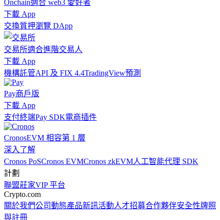
Onchain
適合 web3 愛好者
下載 App
交換
質押
瀏覽 DApp
交易所
適合進階交易人
下載 App
機構
託管
API 及 FIX 4.4
TradingView
預測
Pay
商戶版
下載 App
支付終端
Pay SDK
電商插件
Cronos
EVM 相容第 1 層
深入了解
Cronos PoS
Cronos EVM
Cronos zkEVM
人工智能代理 SDK
計劃
聯盟
莊家
VIP 平台
Crypto.com
關於我們
公司動態
產品新訊
活動
人才招募
合作夥伴
安全性
牌照
與註冊