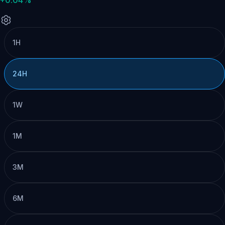
1H
24H
1W
1M
3M
6M