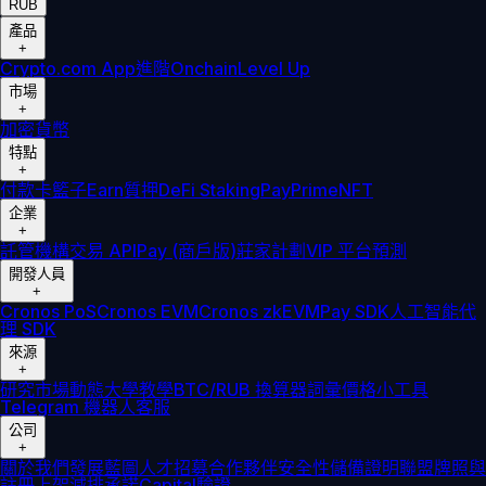
RUB
產品
+
Crypto.com App
進階
Onchain
Level Up
市場
+
加密貨幣
特點
+
付款卡
籃子
Earn
質押
DeFi Staking
Pay
Prime
NFT
企業
+
託管
機構
交易 API
Pay (商戶版)
莊家計劃
VIP 平台
預測
開發人員
+
Cronos PoS
Cronos EVM
Cronos zkEVM
Pay SDK
人工智能代
理 SDK
來源
+
研究
市場動態
大學
教學
BTC/RUB 換算器
詞彙
價格小工具
Telegram 機器人
客服
公司
+
關於我們
發展藍圖
人才招募
合作夥伴
安全性
儲備證明
聯盟
牌照與
註冊
上架
減排承諾
Capital
驗證