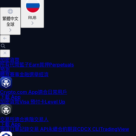
RUB
繁體中文
全球
加密貨幣
所有代幣
籃子
Earn
質押
Perpetuals
預測
體育賽事
金融
選舉
經濟
Crypto.com App
適合日常用戶
下載 App
加密貨幣
Visa 預付卡
Level Up
交易所
適合進階交易人
下載 App
現貨訂單記錄
交易 API
永續合約期貨
CDCX CLI
TradingView