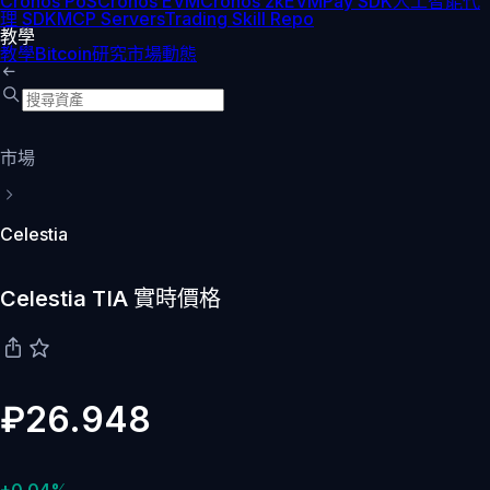
Cronos PoS
Cronos EVM
Cronos zkEVM
Pay SDK
人工智能代
理 SDK
MCP Servers
Trading Skill Repo
教學
教學
Bitcoin
研究
市場動態
市場
Celestia
Celestia TIA 實時價格
₽26.948
+0.04%