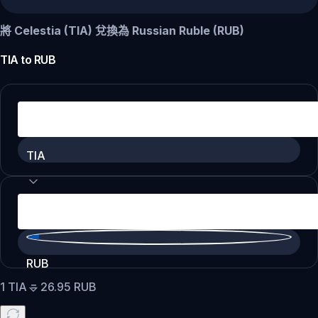
將 Celestia (TIA) 兌換為 Russian Ruble (RUB)
TIA
to
RUB
TIA
RUB
1
TIA
=
26.95
RUB