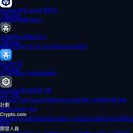
Onchain
適合 web3 愛好者
下載 App
交換
質押
瀏覽 DApp
交易所
適合進階交易人
下載 App
機構
託管
API 及 FIX 4.4
TradingView
預測
Pay
商戶版
下載 App
支付終端
Pay SDK
電商插件
Cronos
EVM 相容第 1 層
深入了解
Cronos PoS
Cronos EVM
Cronos zkEVM
人工智能代理 SDK
計劃
聯盟
莊家
VIP 平台
Crypto.com
關於我們
公司動態
產品新訊
活動
人才招募
合作夥伴
安全性
牌照與
註冊
開發人員