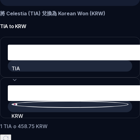
將 Celestia (TIA) 兌換為 Korean Won (KRW)
TIA
to
KRW
TIA
KRW
1
TIA
=
458.75
KRW