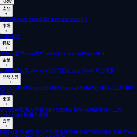
KRW
產品
+
Crypto.com App
進階
Onchain
Level Up
市場
+
加密貨幣
特點
+
付款卡
籃子
Earn
質押
DeFi Staking
Pay
Prime
NFT
企業
+
託管
機構
交易 API
Pay (商戶版)
莊家計劃
VIP 平台
預測
開發人員
+
Cronos PoS
Cronos EVM
Cronos zkEVM
Pay SDK
人工智能代
理 SDK
來源
+
研究
市場動態
大學
教學
BTC/KRW 換算器
詞彙
價格小工具
Telegram 機器人
客服
公司
+
關於我們
發展藍圖
人才招募
合作夥伴
安全性
儲備證明
聯盟
牌照與
註冊
上架
減排承諾
Capital
驗證