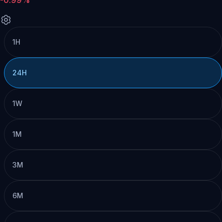
1H
24H
1W
1M
3M
6M