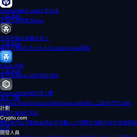
Onchain
適合 web3 愛好者
下載 App
交換
質押
瀏覽 DApp
交易所
適合進階交易人
下載 App
機構
託管
API 及 FIX 4.4
TradingView
預測
Pay
商戶版
下載 App
支付終端
Pay SDK
電商插件
Cronos
EVM 相容第 1 層
深入了解
Cronos PoS
Cronos EVM
Cronos zkEVM
人工智能代理 SDK
計劃
聯盟
莊家
VIP 平台
Crypto.com
關於我們
公司動態
產品新訊
活動
人才招募
合作夥伴
安全性
牌照與
註冊
開發人員