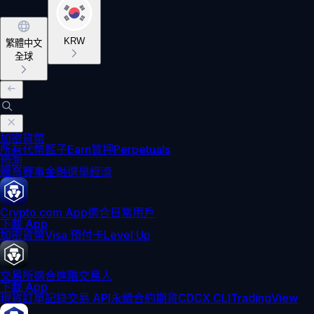
KRW
繁體中文
全球
加密貨幣
所有代幣
籃子
Earn
質押
Perpetuals
預測
體育賽事
金融
選舉
經濟
Crypto.com App
適合日常用戶
下載 App
加密貨幣
Visa 預付卡
Level Up
交易所
適合進階交易人
下載 App
現貨訂單記錄
交易 API
永續合約期貨
CDCX CLI
TradingView