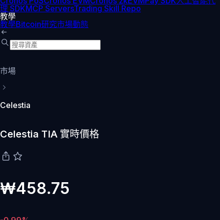
Cronos PoS
Cronos EVM
Cronos zkEVM
Pay SDK
人工智能代
理 SDK
MCP Servers
Trading Skill Repo
教學
教學
Bitcoin
研究
市場動態
市場
Celestia
Celestia TIA 實時價格
₩458.75
-0.99%