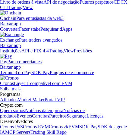
Livro de ordens à vista
API de negociação
Futuros perpétuos
CDCX
CLI
TradingView
Onchain
Para entusiastas da web3
Baixar app
Converter
Fazer stake
Pesquisar dApps
Exchange
Para traders avançados
Baixar app
Instituições
API e FIX 4.4
TradingView
Previsões
Pay
Para comerciantes
Baixar app
Terminal do Pay
SDK Pay
Plugins de e-commerce
Cronos
Layer-1 compatível com EVM
Saiba mais
Programas
Afiliados
Market Maker
Portal VIP
Crypto.com
Quem somos
Notícias da empresa
Notícias de
produtos
Eventos
Carreiras
Parceiros
Segurança
Licenças
Desenvolvedores
Cronos PoS
Cronos EVM
Cronos zkEVM
SDK Pay
SDK de agente
IA
MCP Servers
Trading Skill Repo