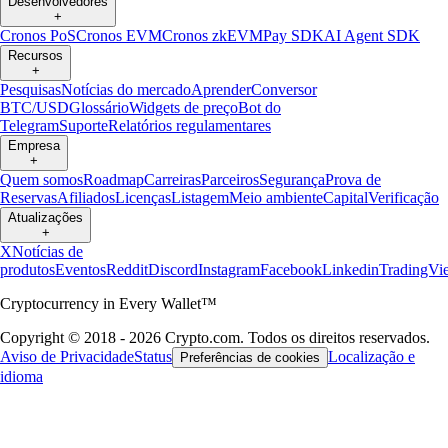
Desenvolvedores
+
Cronos PoS
Cronos EVM
Cronos zkEVM
Pay SDK
AI Agent SDK
Recursos
+
Pesquisas
Notícias do mercado
Aprender
Conversor
BTC/USD
Glossário
Widgets de preço
Bot do
Telegram
Suporte
Relatórios regulamentares
Empresa
+
Quem somos
Roadmap
Carreiras
Parceiros
Segurança
Prova de
Reservas
Afiliados
Licenças
Listagem
Meio ambiente
Capital
Verificação
Atualizações
+
X
Notícias de
produtos
Eventos
Reddit
Discord
Instagram
Facebook
Linkedin
TradingVi
Cryptocurrency in Every Wallet™
Copyright © 2018 - 2026 Crypto.com. Todos os direitos reservados.
Aviso de Privacidade
Status
Localização e
Preferências de cookies
idioma