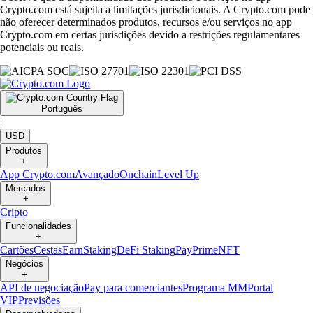
Crypto.com está sujeita a limitações jurisdicionais. A Crypto.com pode
não oferecer determinados produtos, recursos e/ou serviços no app
Crypto.com em certas jurisdições devido a restrições regulamentares
potenciais ou reais.
Português
|
USD
Produtos
+
App Crypto.com
Avançado
Onchain
Level Up
Mercados
+
Cripto
Funcionalidades
+
Cartões
Cestas
Earn
Staking
DeFi Staking
Pay
Prime
NFT
Negócios
+
API de negociação
Pay para comerciantes
Programa MM
Portal
VIP
Previsões