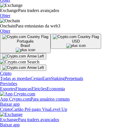
Obter
Exchange
Para traders avançados
Obter
Onchain
Para entusiastas da web3
Obter
Português
USD
Brasil
Cripto
Todas as moedas
Cestas
Earn
Staking
Perpetuals
Previsões
Esportes
Finanças
Eleições
Economia
App Crypto.com
Para usuários comuns
Baixar app
Cripto
Cartão Pré-pago Visa
Level Up
Exchange
Para traders avançados
Baixar app