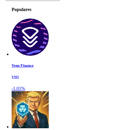
Populares
Veno Finance
VNO
-1.01%