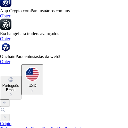
App Crypto.com
Para usuários comuns
Obter
Exchange
Para traders avançados
Obter
Onchain
Para entusiastas da web3
Obter
Português
USD
Brasil
Cripto