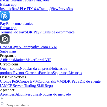
Exchange
Para traders avançados
Baixar app
Instituições
API e FIX 4.4
TradingView
Previsões
Pay
Para comerciantes
Baixar app
Terminal do Pay
SDK Pay
Plugins de e-commerce
Cronos
Layer-1 compatível com EVM
Saiba mais
Programas
Afiliados
Market Maker
Portal VIP
Crypto.com
Quem somos
Notícias da empresa
Notícias de
produtos
Eventos
Carreiras
Parceiros
Segurança
Licenças
Desenvolvedores
Cronos PoS
Cronos EVM
Cronos zkEVM
SDK Pay
SDK de agente
IA
MCP Servers
Trading Skill Repo
Aprender
Aprender
Bitcoin
Pesquisas
Notícias do mercado