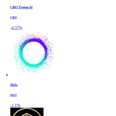
CRO Trump AI
CRO
-4.57%
Holo
HOT
-1.1%