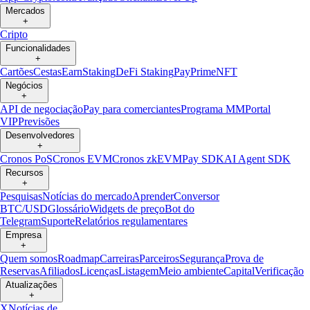
Mercados
+
Cripto
Funcionalidades
+
Cartões
Cestas
Earn
Staking
DeFi Staking
Pay
Prime
NFT
Negócios
+
API de negociação
Pay para comerciantes
Programa MM
Portal
VIP
Previsões
Desenvolvedores
+
Cronos PoS
Cronos EVM
Cronos zkEVM
Pay SDK
AI Agent SDK
Recursos
+
Pesquisas
Notícias do mercado
Aprender
Conversor
BTC/USD
Glossário
Widgets de preço
Bot do
Telegram
Suporte
Relatórios regulamentares
Empresa
+
Quem somos
Roadmap
Carreiras
Parceiros
Segurança
Prova de
Reservas
Afiliados
Licenças
Listagem
Meio ambiente
Capital
Verificação
Atualizações
+
X
Notícias de