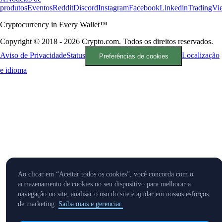
produtos
Eventos
Reddit
Discord
Instagram
Facebook
Linkedin
TradingVi
Cryptocurrency in Every Wallet™
Copyright © 2018 - 2026 Crypto.com. Todos os direitos reservados.
Aviso de Privacidade
Status
Localização
Preferências de cookies
e idioma
Ao clicar em “Aceitar todos os cookies”, você concorda com o
armazenamento de cookies no seu dispositivo para melhorar a
navegação no site, analisar o uso do site e ajudar em nossos esforços
de marketing.
Saiba mais e gerenciar.