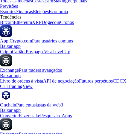
Todas as moedas
Cestas
Earn
Staking
Perpetuals
Previsões
Esportes
Finanças
Eleições
Economia
Tendências
Bitcoin
Ethereum
XRP
Dogecoin
Cronos
App Crypto.com
Para usuários comuns
Baixar app
Cripto
Cartão Pré-pago Visa
Level Up
Exchange
Para traders avançados
Baixar app
Livro de ordens à vista
API de negociação
Futuros perpétuos
CDCX
CLI
TradingView
Onchain
Para entusiastas da web3
Baixar app
Converter
Fazer stake
Pesquisar dApps