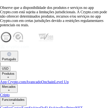
Observe que a disponibilidade dos produtos e serviços no app
Crypto.com está sujeita a limitações jurisdicionais. A Crypto.com pode
não oferecer determinados produtos, recursos e/ou serviços no app
Crypto.com em certas jurisdições devido a restrições regulamentares
potenciais ou reais.
Português
|
USD
Produtos
+
App Crypto.com
Avançado
Onchain
Level Up
Mercados
+
Cripto
Funcionalidades
+
Cartões
Cestas
Earn
Staking
DeFi Staking
Pay
Prime
NFT