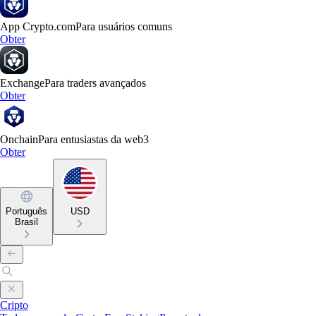
App Crypto.com
Para usuários comuns
Obter
Exchange
Para traders avançados
Obter
Onchain
Para entusiastas da web3
Obter
Português
USD
Brasil
Cripto