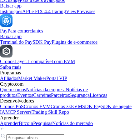
Exchange
Para traders avançados
Baixar app
Instituições
API e FIX 4.4
TradingView
Previsões
Pay
Para comerciantes
Baixar app
Terminal do Pay
SDK Pay
Plugins de e-commerce
Cronos
Layer-1 compatível com EVM
Saiba mais
Programas
Afiliados
Market Maker
Portal VIP
Crypto.com
Quem somos
Notícias da empresa
Notícias de
produtos
Eventos
Carreiras
Parceiros
Segurança
Licenças
Desenvolvedores
Cronos PoS
Cronos EVM
Cronos zkEVM
SDK Pay
SDK de agente
IA
MCP Servers
Trading Skill Repo
Aprender
Aprender
Bitcoin
Pesquisas
Notícias do mercado