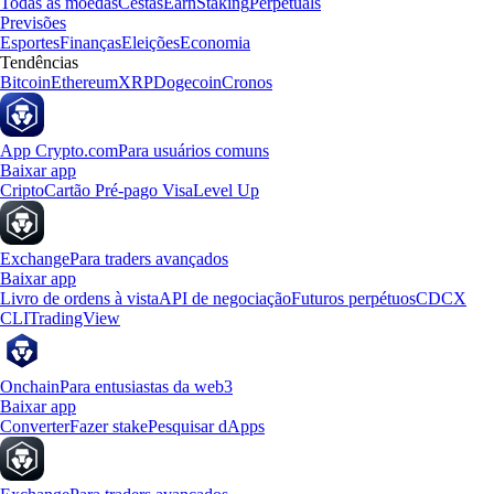
Todas as moedas
Cestas
Earn
Staking
Perpetuals
Previsões
Esportes
Finanças
Eleições
Economia
Tendências
Bitcoin
Ethereum
XRP
Dogecoin
Cronos
App Crypto.com
Para usuários comuns
Baixar app
Cripto
Cartão Pré-pago Visa
Level Up
Exchange
Para traders avançados
Baixar app
Livro de ordens à vista
API de negociação
Futuros perpétuos
CDCX
CLI
TradingView
Onchain
Para entusiastas da web3
Baixar app
Converter
Fazer stake
Pesquisar dApps