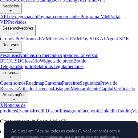
Negócios
+
API de negociação
Pay para comerciantes
Programa MM
Portal
VIP
Previsões
Desenvolvedores
+
Cronos PoS
Cronos EVM
Cronos zkEVM
Pay SDK
AI Agent SDK
Recursos
+
Pesquisas
Notícias do mercado
Aprender
Conversor
BTC/USD
Glossário
Widgets de preço
Bot do
Telegram
Suporte
Relatórios regulamentares
Empresa
+
Quem somos
Roadmap
Carreiras
Parceiros
Segurança
Prova de
Reservas
Afiliados
Licenças
Listagem
Meio ambiente
Capital
Verificação
Atualizações
+
X
Notícias de
produtos
Eventos
Reddit
Discord
Instagram
Facebook
Linkedin
TradingVi
Cryptocurrency in Every Wallet™
Ao clicar em “Aceitar todos os cookies”, você concorda com o
Copyright © 2018 - 2026 Crypto.com. Todos os direitos reservados.
armazenamento de cookies no seu dispositivo para melhorar a