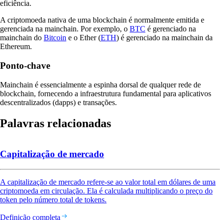
eficiência.
A criptomoeda nativa de uma blockchain é normalmente emitida e
gerenciada na mainchain. Por exemplo, o
BTC
é gerenciado na
mainchain do
Bitcoin
e o Ether (
ETH
) é gerenciado na mainchain da
Ethereum.
Ponto-chave
Mainchain é essencialmente a espinha dorsal de qualquer rede de
blockchain, fornecendo a infraestrutura fundamental para aplicativos
descentralizados (dapps) e transações.
Palavras relacionadas
Capitalização de mercado
A capitalização de mercado refere-se ao valor total em dólares de uma
criptomoeda em circulação. Ela é calculada multiplicando o preço do
token pelo número total de tokens.
Definição completa