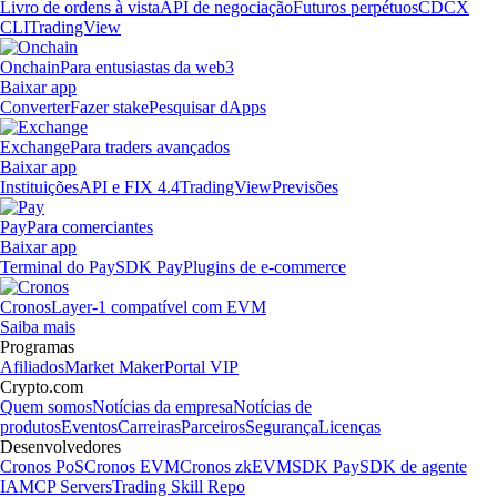
Livro de ordens à vista
API de negociação
Futuros perpétuos
CDCX
CLI
TradingView
Onchain
Para entusiastas da web3
Baixar app
Converter
Fazer stake
Pesquisar dApps
Exchange
Para traders avançados
Baixar app
Instituições
API e FIX 4.4
TradingView
Previsões
Pay
Para comerciantes
Baixar app
Terminal do Pay
SDK Pay
Plugins de e-commerce
Cronos
Layer-1 compatível com EVM
Saiba mais
Programas
Afiliados
Market Maker
Portal VIP
Crypto.com
Quem somos
Notícias da empresa
Notícias de
produtos
Eventos
Carreiras
Parceiros
Segurança
Licenças
Desenvolvedores
Cronos PoS
Cronos EVM
Cronos zkEVM
SDK Pay
SDK de agente
IA
MCP Servers
Trading Skill Repo