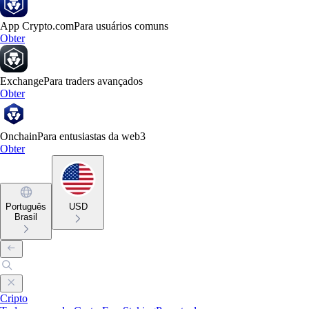
App Crypto.com
Para usuários comuns
Obter
Exchange
Para traders avançados
Obter
Onchain
Para entusiastas da web3
Obter
Português
USD
Brasil
Cripto