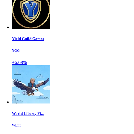
Yield Guild Games
YGG
+6.68%
World Liberty Fi...
WLFI