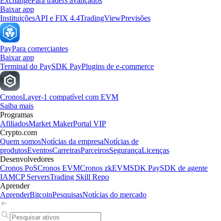
Exchange
Para traders avançados
Baixar app
Instituições
API e FIX 4.4
TradingView
Previsões
Pay
Para comerciantes
Baixar app
Terminal do Pay
SDK Pay
Plugins de e-commerce
Cronos
Layer-1 compatível com EVM
Saiba mais
Programas
Afiliados
Market Maker
Portal VIP
Crypto.com
Quem somos
Notícias da empresa
Notícias de
produtos
Eventos
Carreiras
Parceiros
Segurança
Licenças
Desenvolvedores
Cronos PoS
Cronos EVM
Cronos zkEVM
SDK Pay
SDK de agente
IA
MCP Servers
Trading Skill Repo
Aprender
Aprender
Bitcoin
Pesquisas
Notícias do mercado