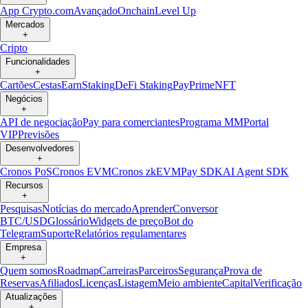
App Crypto.com
Avançado
Onchain
Level Up
Mercados
+
Cripto
Funcionalidades
+
Cartões
Cestas
Earn
Staking
DeFi Staking
Pay
Prime
NFT
Negócios
+
API de negociação
Pay para comerciantes
Programa MM
Portal
VIP
Previsões
Desenvolvedores
+
Cronos PoS
Cronos EVM
Cronos zkEVM
Pay SDK
AI Agent SDK
Recursos
+
Pesquisas
Notícias do mercado
Aprender
Conversor
BTC/USD
Glossário
Widgets de preço
Bot do
Telegram
Suporte
Relatórios regulamentares
Empresa
+
Quem somos
Roadmap
Carreiras
Parceiros
Segurança
Prova de
Reservas
Afiliados
Licenças
Listagem
Meio ambiente
Capital
Verificação
Atualizações
+