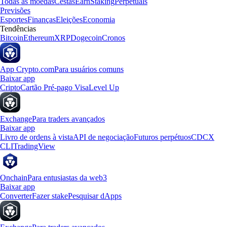
Todas as moedas
Cestas
Earn
Staking
Perpetuals
Previsões
Esportes
Finanças
Eleições
Economia
Tendências
Bitcoin
Ethereum
XRP
Dogecoin
Cronos
App Crypto.com
Para usuários comuns
Baixar app
Cripto
Cartão Pré-pago Visa
Level Up
Exchange
Para traders avançados
Baixar app
Livro de ordens à vista
API de negociação
Futuros perpétuos
CDCX
CLI
TradingView
Onchain
Para entusiastas da web3
Baixar app
Converter
Fazer stake
Pesquisar dApps