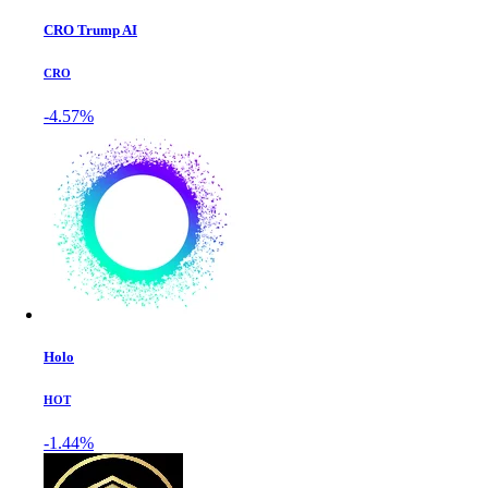
CRO Trump AI
CRO
-4.57%
Holo
HOT
-1.44%