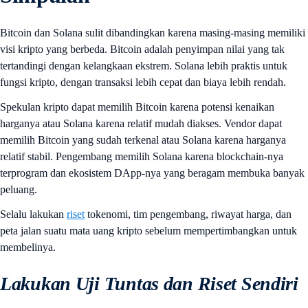
Bitcoin dan Solana sulit dibandingkan karena masing-masing memiliki
visi kripto yang berbeda. Bitcoin adalah penyimpan nilai yang tak
tertandingi dengan kelangkaan ekstrem. Solana lebih praktis untuk
fungsi kripto, dengan transaksi lebih cepat dan biaya lebih rendah.
Spekulan kripto dapat memilih Bitcoin karena potensi kenaikan
harganya atau Solana karena relatif mudah diakses. Vendor dapat
memilih Bitcoin yang sudah terkenal atau Solana karena harganya
relatif stabil. Pengembang memilih Solana karena blockchain-nya
terprogram dan ekosistem DApp-nya yang beragam membuka banyak
peluang.
Selalu lakukan
riset
tokenomi, tim pengembang, riwayat harga, dan
peta jalan suatu mata uang kripto sebelum mempertimbangkan untuk
membelinya.
Lakukan Uji Tuntas dan Riset Sendiri