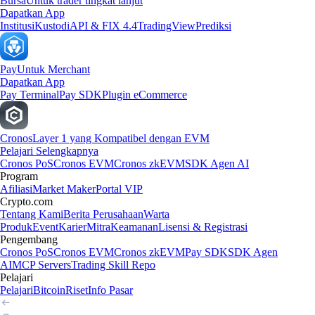
Bursa
Untuk trader tingkat lanjut
Dapatkan App
Institusi
Kustodi
API & FIX 4.4
TradingView
Prediksi
Pay
Untuk Merchant
Dapatkan App
Pay Terminal
Pay SDK
Plugin eCommerce
Cronos
Layer 1 yang Kompatibel dengan EVM
Pelajari Selengkapnya
Cronos PoS
Cronos EVM
Cronos zkEVM
SDK Agen AI
Program
Afiliasi
Market Maker
Portal VIP
Crypto.com
Tentang Kami
Berita Perusahaan
Warta
Produk
Event
Karier
Mitra
Keamanan
Lisensi & Registrasi
Pengembang
Cronos PoS
Cronos EVM
Cronos zkEVM
Pay SDK
SDK Agen
AI
MCP Servers
Trading Skill Repo
Pelajari
Pelajari
Bitcoin
Riset
Info Pasar