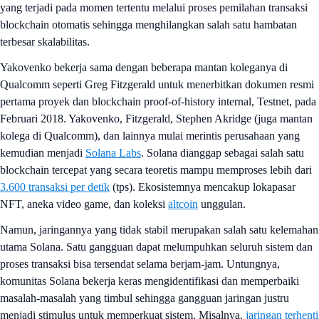
yang terjadi pada momen tertentu melalui proses pemilahan transaksi
blockchain otomatis sehingga menghilangkan salah satu hambatan
terbesar skalabilitas.
Yakovenko bekerja sama dengan beberapa mantan koleganya di
Qualcomm seperti Greg Fitzgerald untuk menerbitkan dokumen resmi
pertama proyek dan blockchain proof-of-history internal, Testnet, pada
Februari 2018. Yakovenko, Fitzgerald, Stephen Akridge (juga mantan
kolega di Qualcomm), dan lainnya mulai merintis perusahaan yang
kemudian menjadi
Solana Labs
. Solana dianggap sebagai salah satu
blockchain tercepat yang secara teoretis mampu memproses lebih dari
3.600 transaksi per detik
(tps). Ekosistemnya mencakup lokapasar
NFT, aneka video game, dan koleksi
altcoin
unggulan.
Namun, jaringannya yang tidak stabil merupakan salah satu kelemahan
utama Solana. Satu gangguan dapat melumpuhkan seluruh sistem dan
proses transaksi bisa tersendat selama berjam-jam. Untungnya,
komunitas Solana bekerja keras mengidentifikasi dan memperbaiki
masalah-masalah yang timbul sehingga gangguan jaringan justru
menjadi stimulus untuk memperkuat sistem. Misalnya,
jaringan terhenti