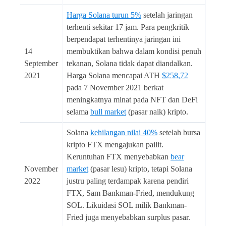
Harga Solana turun 5%
setelah jaringan
terhenti sekitar 17 jam. Para pengkritik
berpendapat terhentinya jaringan ini
14
membuktikan bahwa dalam kondisi penuh
September
tekanan, Solana tidak dapat diandalkan.
2021
Harga Solana mencapai ATH
$258,72
pada 7 November 2021 berkat
meningkatnya minat pada NFT dan DeFi
selama
bull market
(pasar naik) kripto.
Solana
kehilangan nilai 40%
setelah bursa
kripto FTX mengajukan pailit.
Keruntuhan FTX menyebabkan
bear
November
market
(pasar lesu) kripto, tetapi Solana
2022
justru paling terdampak karena pendiri
FTX, Sam Bankman-Fried, mendukung
SOL. Likuidasi SOL milik Bankman-
Fried juga menyebabkan surplus pasar.