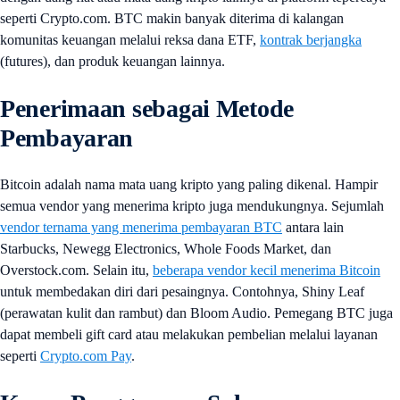
seperti Crypto.com. BTC makin banyak diterima di kalangan
komunitas keuangan melalui reksa dana ETF,
kontrak berjangka
(futures), dan produk keuangan lainnya.
Penerimaan sebagai Metode
Pembayaran
Bitcoin adalah nama mata uang kripto yang paling dikenal. Hampir
semua vendor yang menerima kripto juga mendukungnya. Sejumlah
vendor ternama yang menerima pembayaran BTC
antara lain
Starbucks, Newegg Electronics, Whole Foods Market, dan
Overstock.com. Selain itu,
beberapa vendor kecil menerima Bitcoin
untuk membedakan diri dari pesaingnya. Contohnya, Shiny Leaf
(perawatan kulit dan rambut) dan Bloom Audio. Pemegang BTC juga
dapat membeli gift card atau melakukan pembelian melalui layanan
seperti
Crypto.com Pay
.