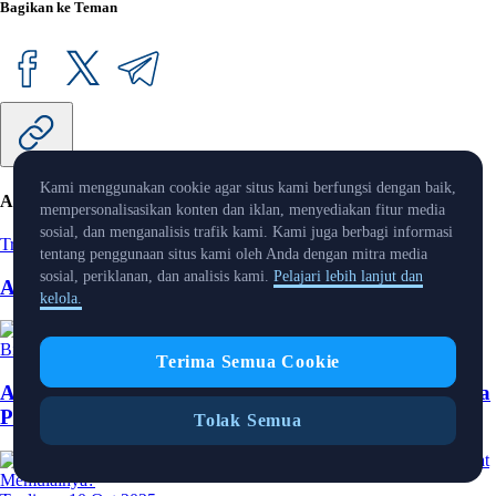
Bagikan ke Teman
Kami menggunakan cookie agar situs kami berfungsi dengan baik,
Artikel Terkait
mempersonalisasikan konten dan iklan, menyediakan fitur media
sosial, dan menganalisis trafik kami. Kami juga berbagi informasi
Trading
-
21 Oct 2025
tentang penggunaan situs kami oleh Anda dengan mitra media
sosial, periklanan, dan analisis kami.
Pelajari lebih lanjut dan
Apa Itu Arbitrase dalam Perdagangan Kripto?
kelola.
Bitcoin
-
20 Oct 2025
Terima Semua Cookie
Apa Itu Penambangan Awan Kripto, dan Bagaimana
Pemula Dapat Memulainya?
Tolak Semua