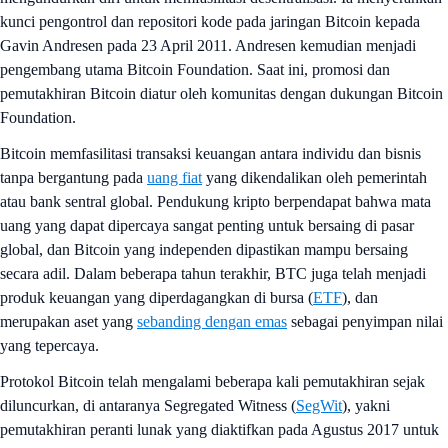
kunci pengontrol dan repositori kode pada jaringan Bitcoin kepada
Gavin Andresen pada 23 April 2011. Andresen kemudian menjadi
pengembang utama Bitcoin Foundation. Saat ini, promosi dan
pemutakhiran Bitcoin diatur oleh komunitas dengan dukungan Bitcoin
Foundation.
Bitcoin memfasilitasi transaksi keuangan antara individu dan bisnis
tanpa bergantung pada
uang fiat
yang dikendalikan oleh pemerintah
atau bank sentral global. Pendukung kripto berpendapat bahwa mata
uang yang dapat dipercaya sangat penting untuk bersaing di pasar
global, dan Bitcoin yang independen dipastikan mampu bersaing
secara adil. Dalam beberapa tahun terakhir, BTC juga telah menjadi
produk keuangan yang diperdagangkan di bursa (
ETF
), dan
merupakan aset yang
sebanding dengan emas
sebagai penyimpan nilai
yang tepercaya.
Protokol Bitcoin telah mengalami beberapa kali pemutakhiran sejak
diluncurkan, di antaranya Segregated Witness (
SegWit
), yakni
pemutakhiran peranti lunak yang diaktifkan pada Agustus 2017 untuk