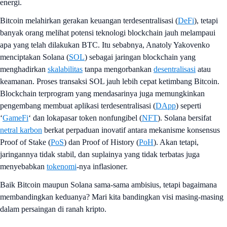
energi.
Bitcoin melahirkan gerakan keuangan terdesentralisasi (
DeFi
), tetapi
banyak orang melihat potensi teknologi blockchain jauh melampaui
apa yang telah dilakukan BTC. Itu sebabnya, Anatoly Yakovenko
menciptakan Solana (
SOL
) sebagai jaringan blockchain yang
menghadirkan
skalabilitas
tanpa mengorbankan
desentralisasi
atau
keamanan. Proses transaksi SOL jauh lebih cepat ketimbang Bitcoin.
Blockchain terprogram yang mendasarinya juga memungkinkan
pengembang membuat aplikasi terdesentralisasi (
DApp
) seperti
‘
GameFi
‘ dan lokapasar token nonfungibel (
NFT
). Solana bersifat
netral karbon
berkat perpaduan inovatif antara mekanisme konsensus
Proof of Stake (
PoS
) dan Proof of History (
PoH
). Akan tetapi,
jaringannya tidak stabil, dan suplainya yang tidak terbatas juga
menyebabkan
tokenomi
-nya inflasioner.
Baik Bitcoin maupun Solana sama-sama ambisius, tetapi bagaimana
membandingkan keduanya? Mari kita bandingkan visi masing-masing
dalam persaingan di ranah kripto.