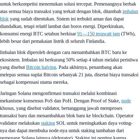
untuk berkompetisi menemukan solusi tercepat. Pemenangnya berhak
atas semua biaya transaksi yang terkait dengan blok, ditambah
imbalan
blok
yang sudah ditentukan. Sistem ini terbukti aman dan dapat
diandalkan, tetapi relatif lambat dan boros energi. Diperkirakan,
konsumsi energi BTC setahun berkisar
91—150 terawatt jam
(TWh),
lebih besar dari pemakaian listrik di seluruh Finlandia.
Imbalan blok diperoleh dengan cara menambahkan BTC baru ke
ekosistem. Imbalan ini berkurang 50% setiap 4 tahun melalui peristiwa
yang disebut
Bitcoin halving
. Pada akhirnya, penambang akan
melepas semua suplai Bitcoin sebanyak 21 juta, disertai biaya transaksi
sebagai kompensasi utama mereka.
Jaringan Solana mengonfirmasi transaksi melalui kombinasi
mekanisme konsensus PoS dan PoH. Dengan Proof of Stake,
node
khusus, yang disebut validator, bertanggung jawab memproses
transaksi baru dan menambahkan blok baru ke blockchain. Operator
validator melakukan
staking
SOL untuk meningkatkan daya voting-
nya dan dapat membuka node-nya untuk staking tambahan dari
pemegang Solana lainnya (delegator). Staking ini penting karena