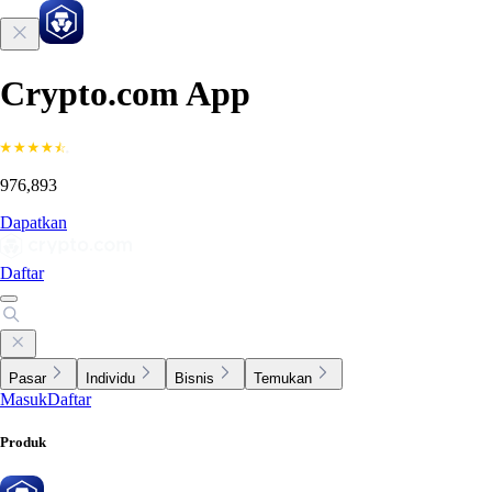
Crypto.com App
976,893
Dapatkan
Daftar
Pasar
Individu
Bisnis
Temukan
Masuk
Daftar
Produk