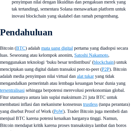
penyimpan nilai dengan likuiditas dan pengakuan merek yang
tak tertandingi, sementara Solana menawarkan platform untuk
inovasi blockchain yang skalabel dan ramah pengembang.
Pendahuluan
Bitcoin (
BTC
) adalah
mata uang digital
pertama yang diadopsi secara
luas. Seseorang atau kelompok anonim,
Satoshi Nakamoto
,
menggunakan teknologi ‘buku besar terdistribusi’ (
blockchain
) untuk
menciptakan uang digital dalam transaksi peer-to-peer (
P2P
). Bitcoin
adalah media penyimpan nilai virtual dan
alat tukar
yang tidak
mengandalkan pemerintah atau lembaga keuangan besar dunia yang
tersentralisasi
sehingga berpotensi merevolusi perekonomian global.
Fitur utamanya antara lain suplai maksimum 21 juta BTC untuk
membatasi inflasi dan mekanisme konsensus
trustless
(tanpa perantara)
yang disebut Proof of Work (
PoW
). Trader Bitcoin juga membeli dan
menjual BTC karena potensi kenaikan harganya tinggi. Namun,
Bitcoin mendapat kritik karena proses transaksinya lambat dan boros