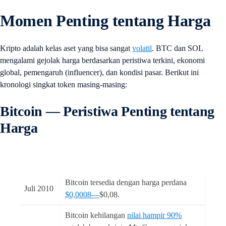
Momen Penting tentang Harga
Kripto adalah kelas aset yang bisa sangat
volatil
. BTC dan SOL
mengalami gejolak harga berdasarkan peristiwa terkini, ekonomi
global, pemengaruh (influencer), dan kondisi pasar. Berikut ini
kronologi singkat token masing-masing:
Bitcoin — Peristiwa Penting tentang
Harga
Bitcoin tersedia dengan harga perdana
Juli 2010
$0,0008
—
$0,08.
Bitcoin kehilangan
nilai hampir 90%