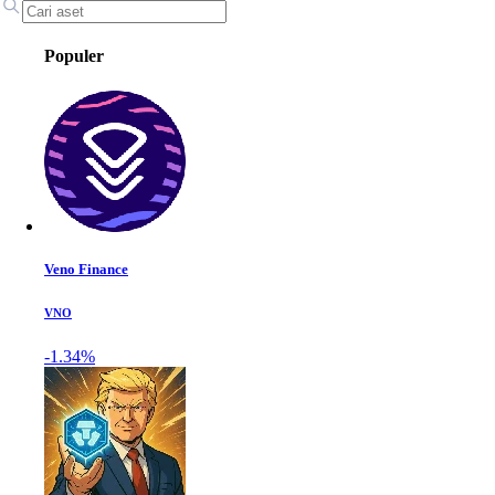
Populer
Veno Finance
VNO
-1.34%