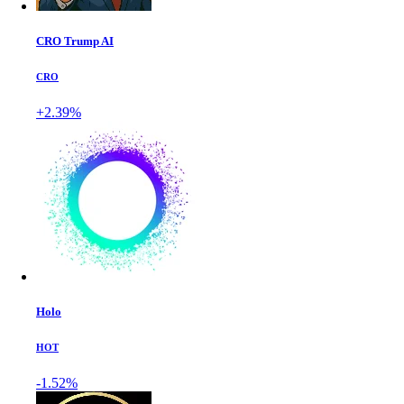
CRO Trump AI
CRO
+2.39%
Holo
HOT
-1.52%