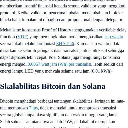
memberikan insentif finansial kepada semua validator yang mengikuti
protokol. Ketika validator menerima imbalan menambahkan blok ke
blockchain, imbalan ini dibagi secara proporsional dengan delegator.
Mekanisme konsensus Proof of History menggunakan verifiable delay
function (
VDF
) yang memungkinkan node menghasilkan
cap waktu
secara lokal melalui komputasi
SHA-256
. Karena cap waktu tidak
disiarkan ke seluruh jaringan, data transaksi jauh lebih kecil sehingga
dapat diproses lebih cepat. PoH Solana juga mengurangi konsumsi
energi menjadi
0,0067 watt jam (Wh) per transaksi
, lebih sedikit dari
energi lampu LED yang menyala selama satu jam (0,01 kWh).
Skalabilitas Bitcoin dan Solana
Bitcoin menghadapi berbagai tantangan skalabilitas. Jaringan ini rata-
rata memproses
7 tps
, tidak memadai untuk memproses transaksi
secara global tanpa biaya signifikan dan waktu tunggu yang lama.
Salah satu alasan utamanya adalah PoW, padahal ini merupakan