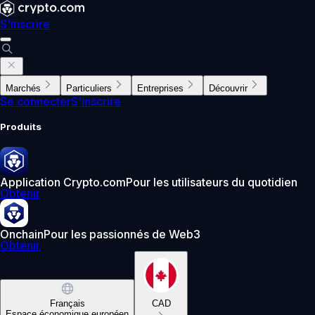
S'inscrire
Marchés
Particuliers
Entreprises
Découvrir
Se connecter
S'inscrire
Produits
Application Crypto.com
Pour les utilisateurs du quotidien
Obtenir
Onchain
Pour les passionnés de Web3
Obtenir
Français
CAD
Espace économique européen