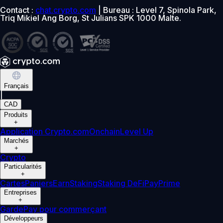
Contact :
chat.crypto.com
| Bureau : Level 7, Spinola Park,
Triq Mikiel Ang Borg, St Julians SPK 1000 Malte.
Français
|
CAD
Produits
+
Application Crypto.com
Onchain
Level Up
Marchés
+
Crypto
Particularités
+
Cartes
Paniers
Earn
Staking
Staking DeFi
Pay
Prime
Entreprises
+
Garde
Pay pour commerçant
Développeurs