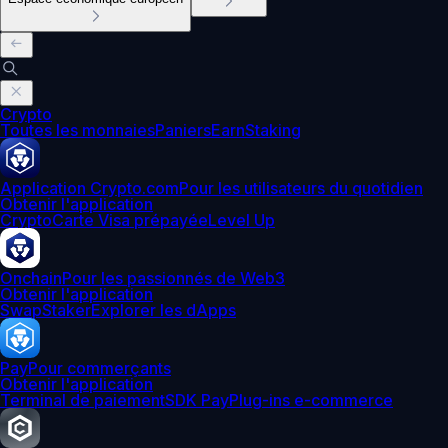
Crypto
Toutes les monnaies
Paniers
Earn
Staking
Application Crypto.com
Pour les utilisateurs du quotidien
Obtenir l'application
Crypto
Carte Visa prépayée
Level Up
Onchain
Pour les passionnés de Web3
Obtenir l'application
Swap
Staker
Explorer les dApps
Pay
Pour commerçants
Obtenir l'application
Terminal de paiement
SDK Pay
Plug-ins e-commerce