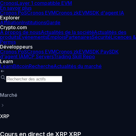
Cronos
Layer 1 compatible EVM
En savoir plus
Cronos PoS
Cronos EVM
Cronos zkEVM
SDK d'agent IA
Explorer
Affiliation
Institutions
Garde
Crypto.com
À propos de nous
Actualités de la société
Actualités des
produits
Événements
Emplois
Partenaires
Sécurité
Licences &
Permis
Développeurs
Cronos PoS
Cronos EVM
Cronos zkEVM
SDK Pay
SDK
d'agent IA
MCP Servers
Trading Skill Repo
Learn
Learn
Bitcoin
Recherche
Actualités du marché
Marché
XRP
Cours en direct de XRP XRP