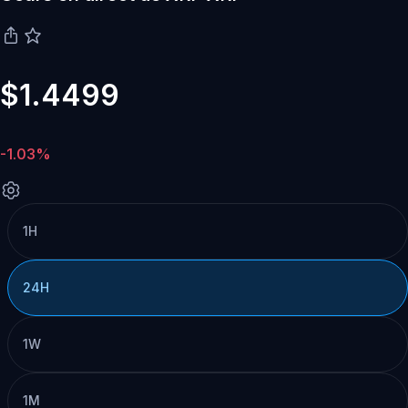
$1.4499
-1.03%
1H
24H
1W
1M