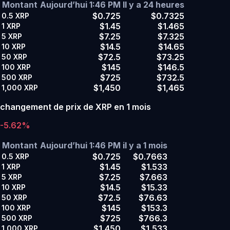
Montant
Aujourd’hui 1:46 PM
Il y a 24 heures
$0.725
$0.7325
0.5
XRP
$1.45
$1.465
1
XRP
$7.25
$7.325
5
XRP
$14.5
$14.65
10
XRP
$72.5
$73.25
50
XRP
$145
$146.5
100
XRP
$725
$732.5
500
XRP
$1,450
$1,465
1,000
XRP
changement de prix de XRP en 1 mois
-5.62%
Montant
Aujourd’hui 1:46 PM
il y a 1 mois
$0.725
$0.7663
0.5
XRP
$1.45
$1.533
1
XRP
$7.25
$7.663
5
XRP
$14.5
$15.33
10
XRP
$72.5
$76.63
50
XRP
$145
$153.3
100
XRP
$725
$766.3
500
XRP
$1,450
$1,533
1,000
XRP