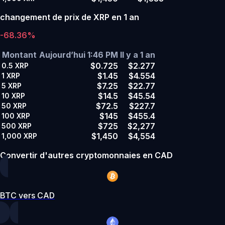
changement de prix de XRP en 1 an
-68.36%
Montant
Aujourd’hui 1:46 PM
Il y a 1 an
$0.725
$2.277
0.5
XRP
$1.45
$4.554
1
XRP
$7.25
$22.77
5
XRP
$14.5
$45.54
10
XRP
$72.5
$227.7
50
XRP
$145
$455.4
100
XRP
$725
$2,277
500
XRP
$1,450
$4,554
1,000
XRP
Convertir d'autres cryptomonnaies en CAD
BTC vers CAD