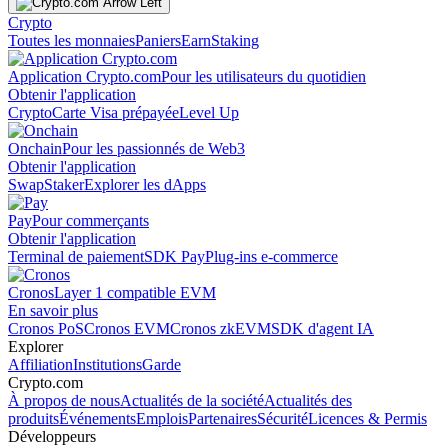
Crypto
Toutes les monnaies
Paniers
Earn
Staking
Application Crypto.com
Pour les utilisateurs du quotidien
Obtenir l'application
Crypto
Carte Visa prépayée
Level Up
Onchain
Pour les passionnés de Web3
Obtenir l'application
Swap
Staker
Explorer les dApps
Pay
Pour commerçants
Obtenir l'application
Terminal de paiement
SDK Pay
Plug-ins e-commerce
Cronos
Layer 1 compatible EVM
En savoir plus
Cronos PoS
Cronos EVM
Cronos zkEVM
SDK d'agent IA
Explorer
Affiliation
Institutions
Garde
Crypto.com
À propos de nous
Actualités de la société
Actualités des
produits
Événements
Emplois
Partenaires
Sécurité
Licences & Permis
Développeurs