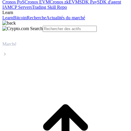
Cronos PoS
Cronos EVM
Cronos zkEVM
SDK Pay
SDK d'agent
IA
MCP Servers
Trading Skill Repo
Learn
Learn
Bitcoin
Recherche
Actualités du marché
Marché
Tether
Cours en direct de Tether USDT