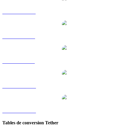
USDT vers HKD
USDT vers RUB
USDT vers SGD
USDT vers TWD
USDT vers KRW
Tables de conversion Tether