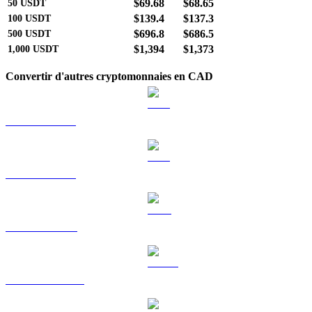
$69.68
$68.65
50
USDT
$139.4
$137.3
100
USDT
$696.8
$686.5
500
USDT
$1,394
$1,373
1,000
USDT
Convertir d'autres cryptomonnaies en CAD
BTC vers CAD
ETH vers CAD
BNB vers CAD
USDC vers CAD