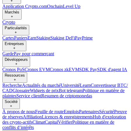
+
Application Crypto.com
Onchain
Level Up
Marchés
+
Crypto
Particularités
+
Cartes
Paniers
Earn
Staking
Staking DeFi
Pay
Prime
Entreprises
+
Garde
Pay pour commerçant
Développeurs
+
Cronos PoS
Cronos EVM
Cronos zkEVM
SDK Pay
SDK d'agent IA
Ressources
+
Recherche
Actualités du marché
Université
Learn
Convertisseur BTC/
CAD
Glossaire
Widgets de prix
Bot telegram
Politique en matière de
plaintes
Service client
Resumen de criptomonedas
Société
+
À propos de nous
Feuille de route
Emplois
Partenaires
Sécurité
Preuve
de réserves
Affiliation
Licences & enregistrements
Hub d'exploration
des crypto-actifs
Climat
Capital
Vérifier
Politique en matière de
conflits d’intérêts