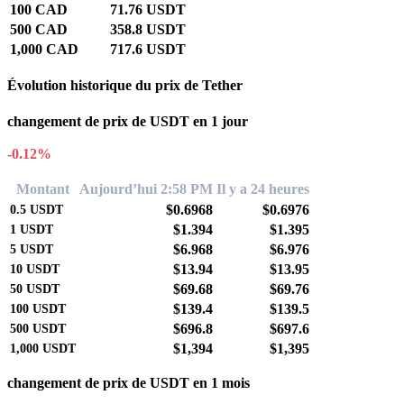
100 CAD
71.76 USDT
500 CAD
358.8 USDT
1,000 CAD
717.6 USDT
Évolution historique du prix de Tether
changement de prix de USDT en 1 jour
-0.12%
Montant
Aujourd’hui 2:58 PM
Il y a 24 heures
$0.6968
$0.6976
0.5
USDT
$1.394
$1.395
1
USDT
$6.968
$6.976
5
USDT
$13.94
$13.95
10
USDT
$69.68
$69.76
50
USDT
$139.4
$139.5
100
USDT
$696.8
$697.6
500
USDT
$1,394
$1,395
1,000
USDT
changement de prix de USDT en 1 mois