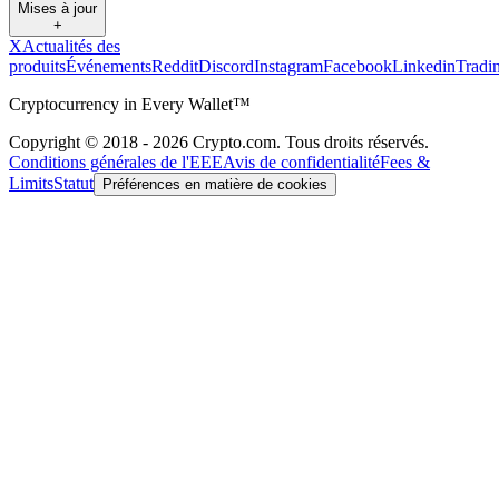
Mises à jour
+
X
Actualités des
produits
Événements
Reddit
Discord
Instagram
Facebook
Linkedin
Tradi
Cryptocurrency in Every Wallet™
Copyright © 2018 - 2026 Crypto.com. Tous droits réservés.
Conditions générales de l'EEE
Avis de confidentialité
Fees &
Limits
Statut
Préférences en matière de cookies