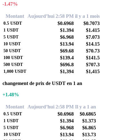
-1.47%
Montant
Aujourd’hui 2:58 PM
il y a 1 mois
$0.6968
$0.7073
0.5
USDT
$1.394
$1.415
1
USDT
$6.968
$7.073
5
USDT
$13.94
$14.15
10
USDT
$69.68
$70.73
50
USDT
$139.4
$141.5
100
USDT
$696.8
$707.3
500
USDT
$1,394
$1,415
1,000
USDT
changement de prix de USDT en 1 an
+1.48%
Montant
Aujourd’hui 2:58 PM
Il y a 1 an
$0.6968
$0.6865
0.5
USDT
$1.394
$1.373
1
USDT
$6.968
$6.865
5
USDT
$13.94
$13.73
10
USDT