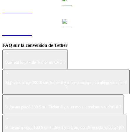
LEO vers CAD
ZEC vers CAD
FAQ sur la conversion de Tether
Quel est le prix de Tether en CAD ?
Si j'avais placé 100 $ sur Tether il y a une semaine, combien vaudrait-il
?
Si j'avais placé 100 $ sur Tether il y a un mois, combien vaudrait-il ?
Si j'avais investi 100 $ en Tether il y a 1 an, combien cela vaudrait-il ?