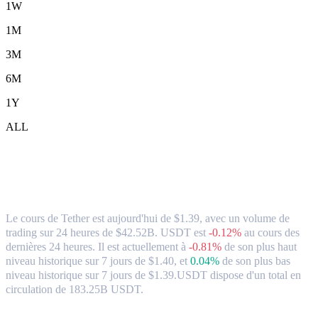
1W
1M
3M
6M
1Y
ALL
Tether (USDT) en CAD Taux de change et
données du marché
Le cours de Tether est aujourd'hui de $1.39, avec un volume de
trading sur 24 heures de $42.52B. USDT est
-0.12%
au cours des
dernières 24 heures.
Il est actuellement à
-0.81%
de son plus haut
niveau historique sur 7 jours de $1.40,
et
0.04%
de son plus bas
niveau historique sur 7 jours de $1.39.
USDT dispose d'un total en
circulation de 183.25B USDT.
paires de conversion populaires Tether