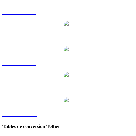
USDT vers GBP
USDT vers HKD
USDT vers RUB
USDT vers TWD
USDT vers KRW
Tables de conversion Tether