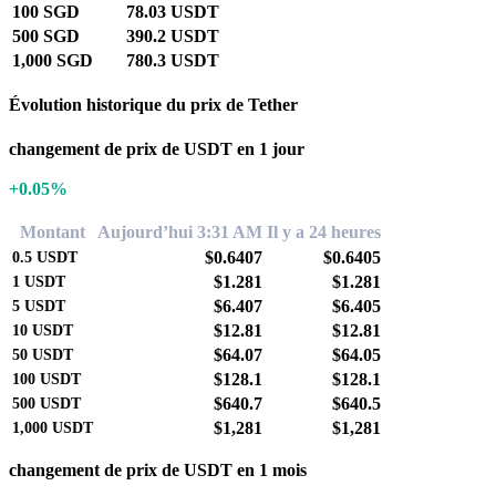
100 SGD
78.03 USDT
500 SGD
390.2 USDT
1,000 SGD
780.3 USDT
Évolution historique du prix de Tether
changement de prix de USDT en 1 jour
+0.05%
Montant
Aujourd’hui 3:31 AM
Il y a 24 heures
$0.6407
$0.6405
0.5
USDT
$1.281
$1.281
1
USDT
$6.407
$6.405
5
USDT
$12.81
$12.81
10
USDT
$64.07
$64.05
50
USDT
$128.1
$128.1
100
USDT
$640.7
$640.5
500
USDT
$1,281
$1,281
1,000
USDT
changement de prix de USDT en 1 mois