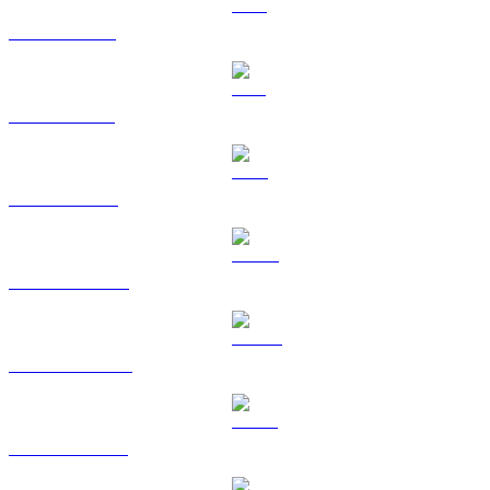
XRP vers SGD
SOL vers SGD
TRX vers SGD
HYPE vers SGD
DOGE vers SGD
USDS vers SGD