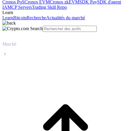
Cronos PoS
Cronos EVM
Cronos zkEVM
SDK Pay
SDK d'agent
IA
MCP Servers
Trading Skill Repo
Learn
Learn
Bitcoin
Recherche
Actualités du marché
Marché
Tether
Cours en direct de Tether USDT