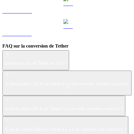
LEO vers SGD
ZEC vers SGD
FAQ sur la conversion de Tether
Quel est le prix de Tether en SGD ?
Si j'avais placé 100 $ sur Tether il y a une semaine, combien vaudrait-il
?
Si j'avais placé 100 $ sur Tether il y a un mois, combien vaudrait-il ?
Si j'avais investi 100 $ en Tether il y a 1 an, combien cela vaudrait-il ?