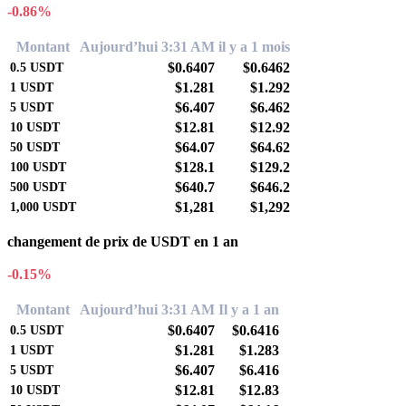
-0.86%
Montant
Aujourd’hui 3:31 AM
il y a 1 mois
$0.6407
$0.6462
0.5
USDT
$1.281
$1.292
1
USDT
$6.407
$6.462
5
USDT
$12.81
$12.92
10
USDT
$64.07
$64.62
50
USDT
$128.1
$129.2
100
USDT
$640.7
$646.2
500
USDT
$1,281
$1,292
1,000
USDT
changement de prix de USDT en 1 an
-0.15%
Montant
Aujourd’hui 3:31 AM
Il y a 1 an
$0.6407
$0.6416
0.5
USDT
$1.281
$1.283
1
USDT
$6.407
$6.416
5
USDT
$12.81
$12.83
10
USDT