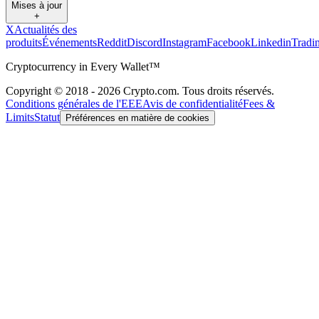
Mises à jour
+
X
Actualités des
produits
Événements
Reddit
Discord
Instagram
Facebook
Linkedin
Tradi
Cryptocurrency in Every Wallet™
Copyright © 2018 - 2026 Crypto.com. Tous droits réservés.
Conditions générales de l'EEE
Avis de confidentialité
Fees &
Limits
Statut
Préférences en matière de cookies