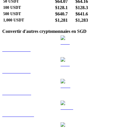
$64.07
$64.16
50
USDT
$128.1
$128.3
100
USDT
$640.7
$641.6
500
USDT
$1,281
$1,283
1,000
USDT
Convertir d'autres cryptomonnaies en SGD
BTC vers SGD
ETH vers SGD
BNB vers SGD
USDC vers SGD