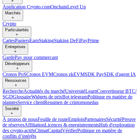
+
Application Crypto.com
Onchain
Level Up
Marchés
+
Crypto
Particularités
+
Cartes
Paniers
Earn
Staking
Staking DeFi
Pay
Prime
Entreprises
+
Garde
Pay pour commerçant
Développeurs
+
Cronos PoS
Cronos EVM
Cronos zkEVM
SDK Pay
SDK d'agent IA
Ressources
+
Recherche
Actualités du marché
Université
Learn
Convertisseur BTC/
SGD
Glossaire
Widgets de prix
Bot telegram
Politique en matière de
plaintes
Service client
Resumen de criptomonedas
Société
+
À propos de nous
Feuille de route
Emplois
Partenaires
Sécurité
Preuve
de réserves
Affiliation
Licences & enregistrements
Hub d'exploration
des crypto-actifs
Climat
Capital
Vérifier
Politique en matière de
conflits d’intérêts