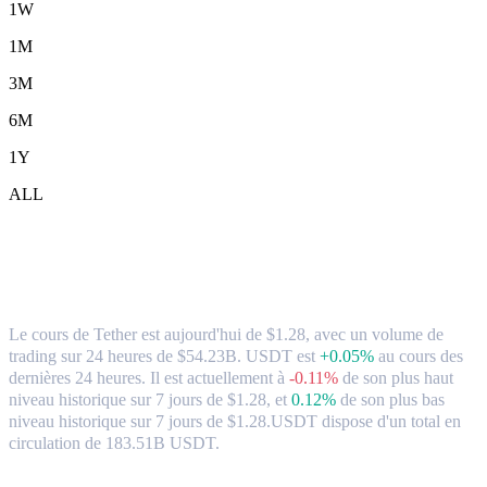
1W
1M
3M
6M
1Y
ALL
Tether (USDT) en SGD Taux de change et
données du marché
Le cours de Tether est aujourd'hui de $1.28, avec un volume de
trading sur 24 heures de $54.23B. USDT est
+0.05%
au cours des
dernières 24 heures.
Il est actuellement à
-0.11%
de son plus haut
niveau historique sur 7 jours de $1.28,
et
0.12%
de son plus bas
niveau historique sur 7 jours de $1.28.
USDT dispose d'un total en
circulation de 183.51B USDT.
paires de conversion populaires Tether