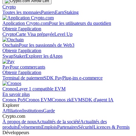
Crypto
Toutes les monnaies
Paniers
Earn
Staking
Application Crypto.com
Pour les utilisateurs du quotidien
Obtenir l'application
Crypto
Carte Visa prépayée
Level Up
Onchain
Pour les passionnés de Web3
Obtenir l'application
Swap
Staker
Explorer les dApps
Pay
Pour commerçants
Obtenir l'application
Terminal de paiement
SDK Pay
Plug-ins e-commerce
Cronos
Layer 1 compatible EVM
En savoir plus
Cronos PoS
Cronos EVM
Cronos zkEVM
SDK d'agent IA
Explorer
Affiliation
Institutions
Garde
Crypto.com
À propos de nous
Actualités de la société
Actualités des
produits
Événements
Emplois
Partenaires
Sécurité
Licences & Permis
Développeurs