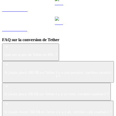
LEO vers BRL
ZEC vers BRL
FAQ sur la conversion de Tether
Quel est le prix de Tether en BRL ?
Si j'avais placé 100 R$ sur Tether il y a une semaine, combien vaudrait-
il ?
Si j'avais placé 100 R$ sur Tether il y a un mois, combien vaudrait-il ?
Si j'avais investi 100 R$ en Tether il y a 1 an, combien cela vaudrait-il ?