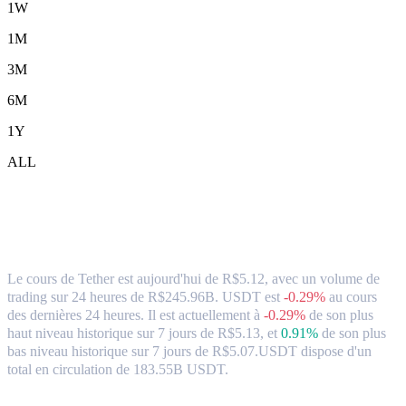
1W
1M
3M
6M
1Y
ALL
Tether (USDT) en BRL Taux de change et
données du marché
Le cours de Tether est aujourd'hui de R$5.12, avec un volume de
trading sur 24 heures de R$245.96B. USDT est
-0.29%
au cours
des dernières 24 heures.
Il est actuellement à
-0.29%
de son plus
haut niveau historique sur 7 jours de R$5.13,
et
0.91%
de son plus
bas niveau historique sur 7 jours de R$5.07.
USDT dispose d'un
total en circulation de 183.55B USDT.
paires de conversion populaires Tether