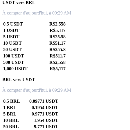
USDT vers BRL
À compter d'aujourd'hui, à 09:29 AM
0.5 USDT
R$2.558
1 USDT
R$5.117
5 USDT
R$25.58
10 USDT
R$51.17
50 USDT
R$255.8
100 USDT
R$511.7
500 USDT
R$2,558
1,000 USDT
R$5,117
BRL vers USDT
À compter d'aujourd'hui, à 09:29 AM
0.5 BRL
0.09771 USDT
1 BRL
0.1954 USDT
5 BRL
0.9771 USDT
10 BRL
1.954 USDT
50 BRL
9.771 USDT