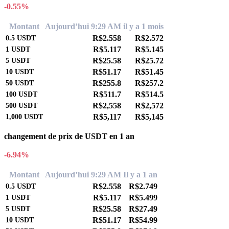
-0.55%
Montant
Aujourd’hui 9:29 AM
il y a 1 mois
R$2.558
R$2.572
0.5
USDT
R$5.117
R$5.145
1
USDT
R$25.58
R$25.72
5
USDT
R$51.17
R$51.45
10
USDT
R$255.8
R$257.2
50
USDT
R$511.7
R$514.5
100
USDT
R$2,558
R$2,572
500
USDT
R$5,117
R$5,145
1,000
USDT
changement de prix de USDT en 1 an
-6.94%
Montant
Aujourd’hui 9:29 AM
Il y a 1 an
R$2.558
R$2.749
0.5
USDT
R$5.117
R$5.499
1
USDT
R$25.58
R$27.49
5
USDT
R$51.17
R$54.99
10
USDT