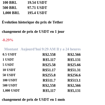
100 BRL
19.54 USDT
500 BRL
97.71 USDT
1,000 BRL
195.4 USDT
Évolution historique du prix de Tether
changement de prix de USDT en 1 jour
-0.29%
Montant
Aujourd’hui 9:29 AM
Il y a 24 heures
R$2.558
R$2.566
0.5
USDT
R$5.117
R$5.131
1
USDT
R$25.58
R$25.66
5
USDT
R$51.17
R$51.31
10
USDT
R$255.8
R$256.6
50
USDT
R$511.7
R$513.1
100
USDT
R$2,558
R$2,566
500
USDT
R$5,117
R$5,131
1,000
USDT
changement de prix de USDT en 1 mois