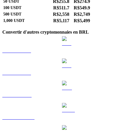
R$255.8
R$274.9
50
USDT
R$511.7
R$549.9
100
USDT
R$2,558
R$2,749
500
USDT
R$5,117
R$5,499
1,000
USDT
Convertir d'autres cryptomonnaies en BRL
BTC vers BRL
ETH vers BRL
BNB vers BRL
USDC vers BRL