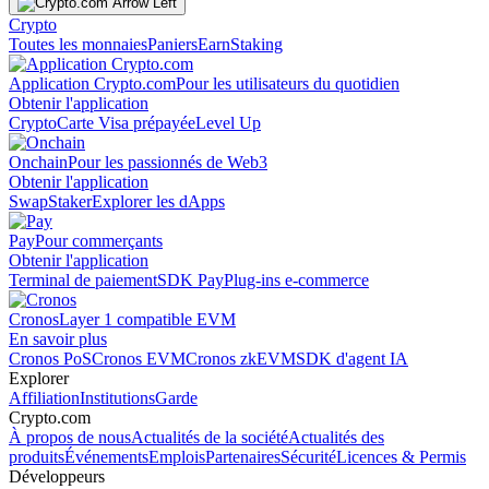
Crypto
Toutes les monnaies
Paniers
Earn
Staking
Application Crypto.com
Pour les utilisateurs du quotidien
Obtenir l'application
Crypto
Carte Visa prépayée
Level Up
Onchain
Pour les passionnés de Web3
Obtenir l'application
Swap
Staker
Explorer les dApps
Pay
Pour commerçants
Obtenir l'application
Terminal de paiement
SDK Pay
Plug-ins e-commerce
Cronos
Layer 1 compatible EVM
En savoir plus
Cronos PoS
Cronos EVM
Cronos zkEVM
SDK d'agent IA
Explorer
Affiliation
Institutions
Garde
Crypto.com
À propos de nous
Actualités de la société
Actualités des
produits
Événements
Emplois
Partenaires
Sécurité
Licences & Permis
Développeurs