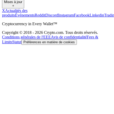
Mises à jour
+
X
Actualités des
produits
Événements
Reddit
Discord
Instagram
Facebook
Linkedin
Tradi
Cryptocurrency in Every Wallet™
Copyright © 2018 - 2026 Crypto.com. Tous droits réservés.
Conditions générales de l'EEE
Avis de confidentialité
Fees &
Limits
Statut
Préférences en matière de cookies