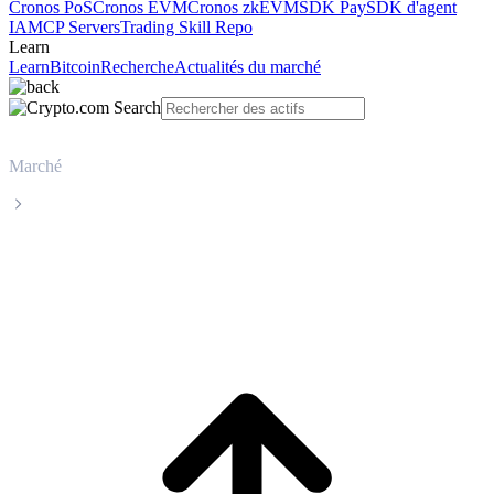
Cronos PoS
Cronos EVM
Cronos zkEVM
SDK Pay
SDK d'agent
IA
MCP Servers
Trading Skill Repo
Learn
Learn
Bitcoin
Recherche
Actualités du marché
Marché
Tether
Cours en direct de Tether USDT