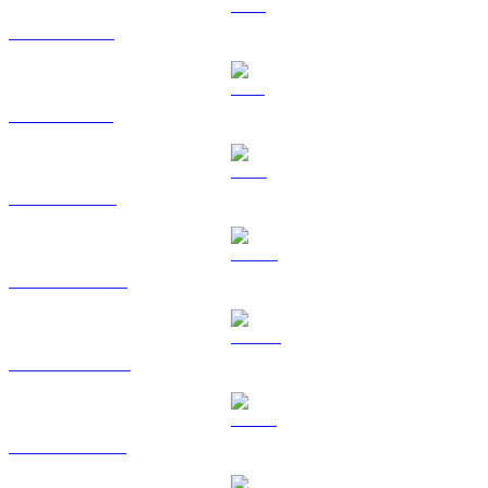
XRP vers BRL
SOL vers BRL
TRX vers BRL
HYPE vers BRL
DOGE vers BRL
USDS vers BRL