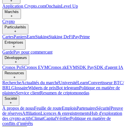
+
Application Crypto.com
Onchain
Level Up
Marchés
+
Crypto
Particularités
+
Cartes
Paniers
Earn
Staking
Staking DeFi
Pay
Prime
Entreprises
+
Garde
Pay pour commerçant
Développeurs
+
Cronos PoS
Cronos EVM
Cronos zkEVM
SDK Pay
SDK d'agent IA
Ressources
+
Recherche
Actualités du marché
Université
Learn
Convertisseur BTC/
BRL
Glossaire
Widgets de prix
Bot telegram
Politique en matière de
plaintes
Service client
Resumen de criptomonedas
Société
+
À propos de nous
Feuille de route
Emplois
Partenaires
Sécurité
Preuve
de réserves
Affiliation
Licences & enregistrements
Hub d'exploration
des crypto-actifs
Climat
Capital
Vérifier
Politique en matière de
conflits d’intérêts