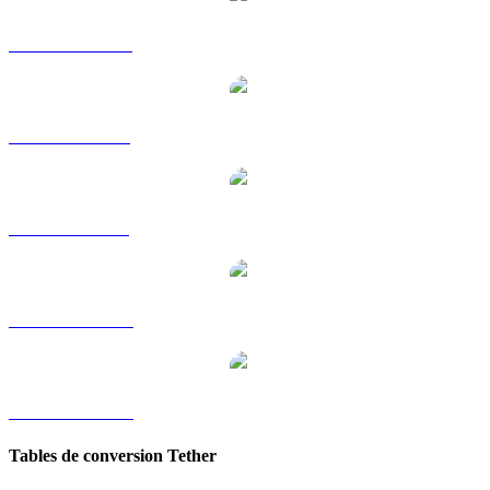
USDT vers HKD
USDT vers RUB
USDT vers SGD
USDT vers TWD
USDT vers KRW
Tables de conversion Tether