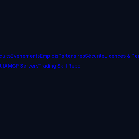
duits
Événements
Emplois
Partenaires
Sécurité
Licences & Pe
t IA
MCP Servers
Trading Skill Repo