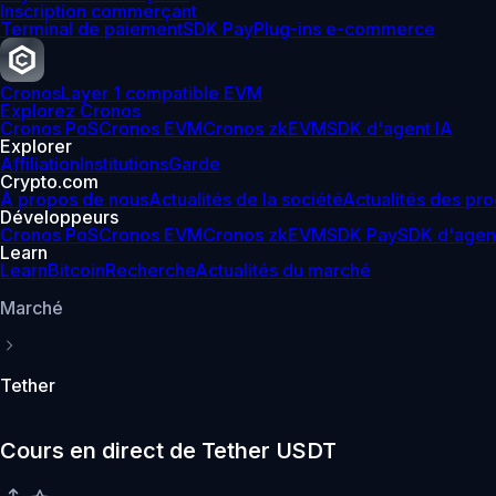
Inscription commerçant
Terminal de paiement
SDK Pay
Plug-ins e-commerce
Cronos
Layer 1 compatible EVM
Explorez Cronos
Cronos PoS
Cronos EVM
Cronos zkEVM
SDK d'agent IA
Explorer
Affiliation
Institutions
Garde
Crypto.com
À propos de nous
Actualités de la société
Actualités des pro
Développeurs
Cronos PoS
Cronos EVM
Cronos zkEVM
SDK Pay
SDK d'agen
Learn
Learn
Bitcoin
Recherche
Actualités du marché
Marché
Tether
Cours en direct de Tether USDT