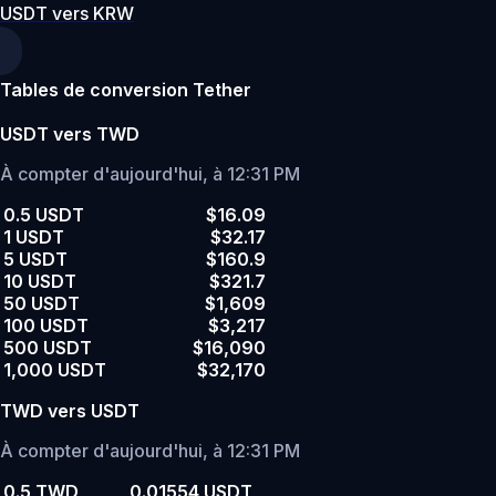
USDT vers KRW
Tables de conversion Tether
USDT vers TWD
À compter d'aujourd'hui, à 12:31 PM
0.5 USDT
$16.09
1 USDT
$32.17
5 USDT
$160.9
10 USDT
$321.7
50 USDT
$1,609
100 USDT
$3,217
500 USDT
$16,090
1,000 USDT
$32,170
TWD vers USDT
À compter d'aujourd'hui, à 12:31 PM
0.5 TWD
0.01554 USDT