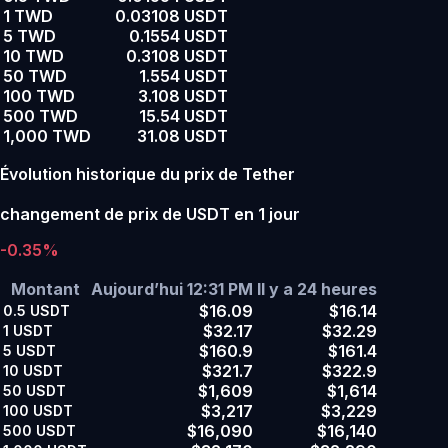
1 TWD
0.03108 USDT
5 TWD
0.1554 USDT
10 TWD
0.3108 USDT
50 TWD
1.554 USDT
100 TWD
3.108 USDT
500 TWD
15.54 USDT
1,000 TWD
31.08 USDT
Évolution historique du prix de Tether
changement de prix de USDT en 1 jour
-0.35%
Montant
Aujourd’hui 12:31 PM
Il y a 24 heures
$16.09
$16.14
0.5
USDT
$32.17
$32.29
1
USDT
$160.9
$161.4
5
USDT
$321.7
$322.9
10
USDT
$1,609
$1,614
50
USDT
$3,217
$3,229
100
USDT
$16,090
$16,140
500
USDT