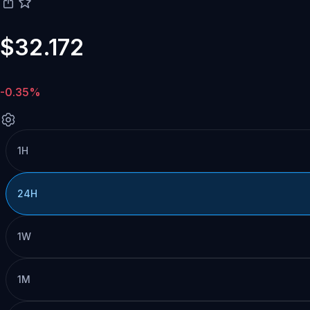
$32.172
-0.35%
1H
24H
1W
1M