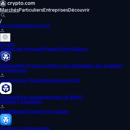
Marchés
Particuliers
Entreprises
Découvrir
/
Se connecter
S'inscrire
Crypto
Toutes les monnaies
Paniers
Earn
Staking
Application Crypto.com
Pour les utilisateurs du quotidien
Commencer
Crypto
Carte Visa prépayée
Level Up
Onchain
Pour les passionnés de Web3
Obtenir l'extension
Swap
Staker
Explorer les dApps
Pay
Pour commerçants