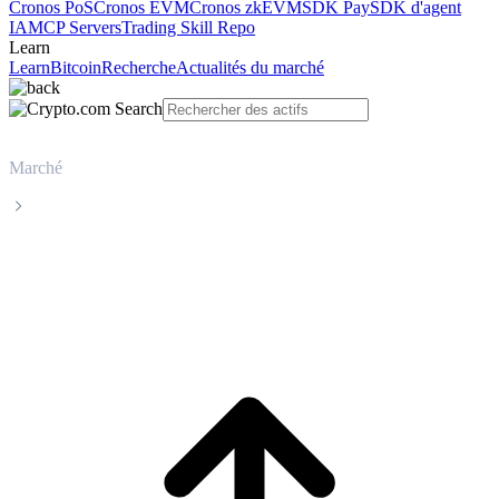
Cronos PoS
Cronos EVM
Cronos zkEVM
SDK Pay
SDK d'agent
IA
MCP Servers
Trading Skill Repo
Learn
Learn
Bitcoin
Recherche
Actualités du marché
Marché
BNB
Cours en direct de BNB BNB