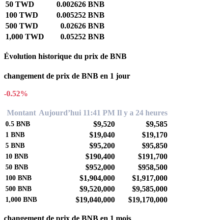
50 TWD
0.002626 BNB
100 TWD
0.005252 BNB
500 TWD
0.02626 BNB
1,000 TWD
0.05252 BNB
Évolution historique du prix de BNB
changement de prix de BNB en 1 jour
-0.52%
Montant
Aujourd’hui 11:41 PM
Il y a 24 heures
$9,520
$9,585
0.5
BNB
$19,040
$19,170
1
BNB
$95,200
$95,850
5
BNB
$190,400
$191,700
10
BNB
$952,000
$958,500
50
BNB
$1,904,000
$1,917,000
100
BNB
$9,520,000
$9,585,000
500
BNB
$19,040,000
$19,170,000
1,000
BNB
changement de prix de BNB en 1 mois