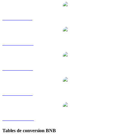
BNB vers GBP
BNB vers HKD
BNB vers RUB
BNB vers SGD
BNB vers KRW
Tables de conversion BNB