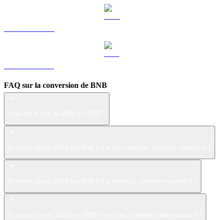
LEO vers TWD
ZEC vers TWD
FAQ sur la conversion de BNB
Quel est le prix de BNB en TWD ?
Si j'avais placé 100 $ sur BNB il y a une semaine, combien vaudrait-il ?
Si j'avais placé 100 $ sur BNB il y a un mois, combien vaudrait-il ?
Si j'avais investi 100 $ en BNB il y a 1 an, combien cela vaudrait-il ?