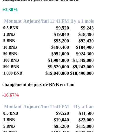
+3.30%
Montant
Aujourd’hui 11:41 PM
il y a 1 mois
$9,520
$9,243
0.5
BNB
$19,040
$18,490
1
BNB
$95,200
$92,430
5
BNB
$190,400
$184,900
10
BNB
$952,000
$924,300
50
BNB
$1,904,000
$1,849,000
100
BNB
$9,520,000
$9,243,000
500
BNB
$19,040,000
$18,490,000
1,000
BNB
changement de prix de BNB en 1 an
-16.67%
Montant
Aujourd’hui 11:41 PM
Il y a 1 an
$9,520
$11,500
0.5
BNB
$19,040
$23,000
1
BNB
$95,200
$115,000
5
BNB