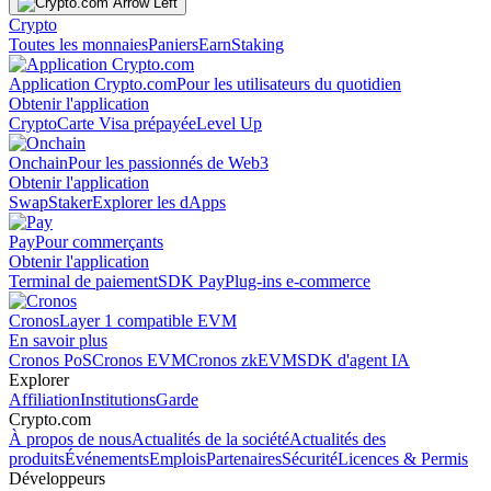
Crypto
Toutes les monnaies
Paniers
Earn
Staking
Application Crypto.com
Pour les utilisateurs du quotidien
Obtenir l'application
Crypto
Carte Visa prépayée
Level Up
Onchain
Pour les passionnés de Web3
Obtenir l'application
Swap
Staker
Explorer les dApps
Pay
Pour commerçants
Obtenir l'application
Terminal de paiement
SDK Pay
Plug-ins e-commerce
Cronos
Layer 1 compatible EVM
En savoir plus
Cronos PoS
Cronos EVM
Cronos zkEVM
SDK d'agent IA
Explorer
Affiliation
Institutions
Garde
Crypto.com
À propos de nous
Actualités de la société
Actualités des
produits
Événements
Emplois
Partenaires
Sécurité
Licences & Permis
Développeurs