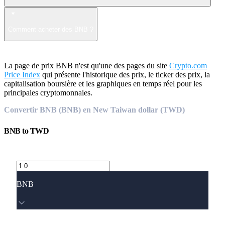
Comment acheter des BNB ?
La page de prix BNB n'est qu'une des pages du site
Crypto.com
Price Index
qui présente l'historique des prix, le ticker des prix, la
capitalisation boursière et les graphiques en temps réel pour les
principales cryptomonnaies.
Convertir BNB (BNB) en New Taiwan dollar (TWD)
BNB
to
TWD
BNB