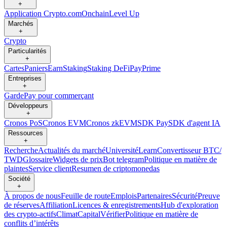
+
Application Crypto.com
Onchain
Level Up
Marchés
+
Crypto
Particularités
+
Cartes
Paniers
Earn
Staking
Staking DeFi
Pay
Prime
Entreprises
+
Garde
Pay pour commerçant
Développeurs
+
Cronos PoS
Cronos EVM
Cronos zkEVM
SDK Pay
SDK d'agent IA
Ressources
+
Recherche
Actualités du marché
Université
Learn
Convertisseur BTC/
TWD
Glossaire
Widgets de prix
Bot telegram
Politique en matière de
plaintes
Service client
Resumen de criptomonedas
Société
+
À propos de nous
Feuille de route
Emplois
Partenaires
Sécurité
Preuve
de réserves
Affiliation
Licences & enregistrements
Hub d'exploration
des crypto-actifs
Climat
Capital
Vérifier
Politique en matière de
conflits d’intérêts