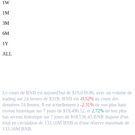
1W
1M
3M
6M
1Y
ALL
BNB (BNB) en TWD Taux de change et
données du marché
Le cours de BNB est aujourd'hui de $19,039.96, avec un volume de
trading sur 24 heures de $31B. BNB est
-0.52%
au cours des
dernières 24 heures.
Il est actuellement à
-2.31%
de son plus haut
niveau historique sur 7 jours de $19,490.52,
et
2.72%
de son plus
bas niveau historique sur 7 jours de $18,536.45.
BNB dispose d'un
total en circulation de 133.16M BNB et d'une réserve maximale de
133.16M BNB.