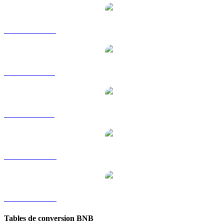
BNB vers HKD
BNB vers RUB
BNB vers SGD
BNB vers TWD
BNB vers KRW
Tables de conversion BNB