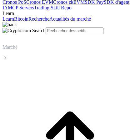
Cronos PoS
Cronos EVM
Cronos zkEVM
SDK Pay
SDK d'agent
IA
MCP Servers
Trading Skill Repo
Learn
Learn
Bitcoin
Recherche
Actualités du marché
Marché
BNB
Cours en direct de BNB BNB