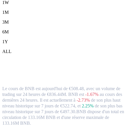
1W
1M
3M
6M
1Y
ALL
BNB (BNB) en EUR Taux de change et
données du marché
Le cours de BNB est aujourd'hui de €508.48, avec un volume de
trading sur 24 heures de €836.44M. BNB est
-1.67%
au cours des
dernières 24 heures.
Il est actuellement à
-2.73%
de son plus haut
niveau historique sur 7 jours de €522.74,
et
2.25%
de son plus bas
niveau historique sur 7 jours de €497.30.
BNB dispose d'un total en
circulation de 133.16M BNB et d'une réserve maximale de
133.16M BNB.