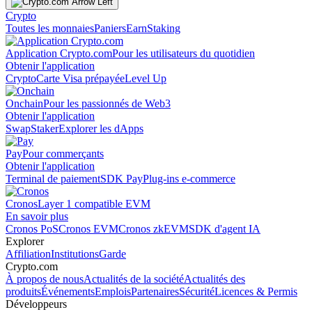
Crypto
Toutes les monnaies
Paniers
Earn
Staking
Application Crypto.com
Pour les utilisateurs du quotidien
Obtenir l'application
Crypto
Carte Visa prépayée
Level Up
Onchain
Pour les passionnés de Web3
Obtenir l'application
Swap
Staker
Explorer les dApps
Pay
Pour commerçants
Obtenir l'application
Terminal de paiement
SDK Pay
Plug-ins e-commerce
Cronos
Layer 1 compatible EVM
En savoir plus
Cronos PoS
Cronos EVM
Cronos zkEVM
SDK d'agent IA
Explorer
Affiliation
Institutions
Garde
Crypto.com
À propos de nous
Actualités de la société
Actualités des
produits
Événements
Emplois
Partenaires
Sécurité
Licences & Permis
Développeurs