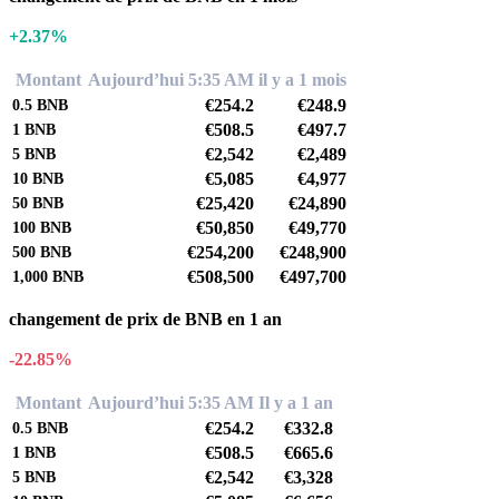
+2.37%
Montant
Aujourd’hui 5:35 AM
il y a 1 mois
€254.2
€248.9
0.5
BNB
€508.5
€497.7
1
BNB
€2,542
€2,489
5
BNB
€5,085
€4,977
10
BNB
€25,420
€24,890
50
BNB
€50,850
€49,770
100
BNB
€254,200
€248,900
500
BNB
€508,500
€497,700
1,000
BNB
changement de prix de BNB en 1 an
-22.85%
Montant
Aujourd’hui 5:35 AM
Il y a 1 an
€254.2
€332.8
0.5
BNB
€508.5
€665.6
1
BNB
€2,542
€3,328
5
BNB