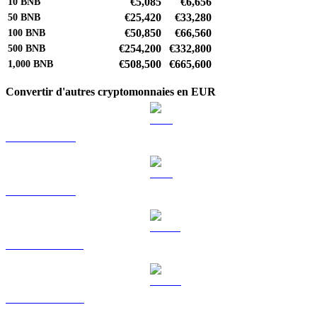
€5,085
€6,656
10
BNB
€25,420
€33,280
50
BNB
€50,850
€66,560
100
BNB
€254,200
€332,800
500
BNB
€508,500
€665,600
1,000
BNB
Convertir d'autres cryptomonnaies en EUR
BTC vers EUR
ETH vers EUR
USDT vers EUR
USDC vers EUR