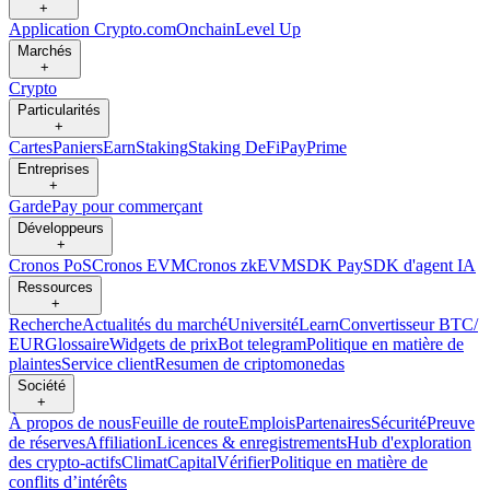
+
Application Crypto.com
Onchain
Level Up
Marchés
+
Crypto
Particularités
+
Cartes
Paniers
Earn
Staking
Staking DeFi
Pay
Prime
Entreprises
+
Garde
Pay pour commerçant
Développeurs
+
Cronos PoS
Cronos EVM
Cronos zkEVM
SDK Pay
SDK d'agent IA
Ressources
+
Recherche
Actualités du marché
Université
Learn
Convertisseur BTC/
EUR
Glossaire
Widgets de prix
Bot telegram
Politique en matière de
plaintes
Service client
Resumen de criptomonedas
Société
+
À propos de nous
Feuille de route
Emplois
Partenaires
Sécurité
Preuve
de réserves
Affiliation
Licences & enregistrements
Hub d'exploration
des crypto-actifs
Climat
Capital
Vérifier
Politique en matière de
conflits d’intérêts