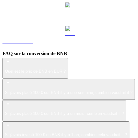
LEO vers EUR
ZEC vers EUR
FAQ sur la conversion de BNB
Quel est le prix de BNB en EUR ?
Si j'avais placé 100 € sur BNB il y a une semaine, combien vaudrait-il ?
Si j'avais placé 100 € sur BNB il y a un mois, combien vaudrait-il ?
Si j'avais investi 100 € en BNB il y a 1 an, combien cela vaudrait-il ?