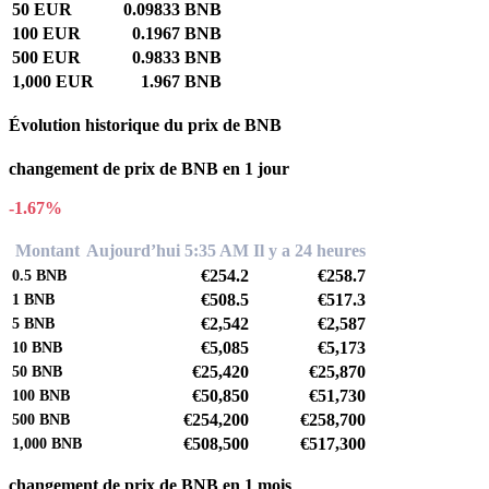
50 EUR
0.09833 BNB
100 EUR
0.1967 BNB
500 EUR
0.9833 BNB
1,000 EUR
1.967 BNB
Évolution historique du prix de BNB
changement de prix de BNB en 1 jour
-1.67%
Montant
Aujourd’hui 5:35 AM
Il y a 24 heures
€254.2
€258.7
0.5
BNB
€508.5
€517.3
1
BNB
€2,542
€2,587
5
BNB
€5,085
€5,173
10
BNB
€25,420
€25,870
50
BNB
€50,850
€51,730
100
BNB
€254,200
€258,700
500
BNB
€508,500
€517,300
1,000
BNB
changement de prix de BNB en 1 mois