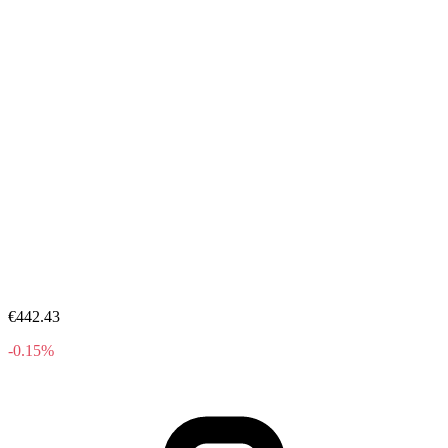
€442.43
-0.15%