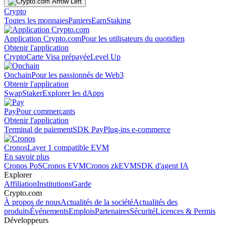
Crypto
Toutes les monnaies
Paniers
Earn
Staking
Application Crypto.com
Pour les utilisateurs du quotidien
Obtenir l'application
Crypto
Carte Visa prépayée
Level Up
Onchain
Pour les passionnés de Web3
Obtenir l'application
Swap
Staker
Explorer les dApps
Pay
Pour commerçants
Obtenir l'application
Terminal de paiement
SDK Pay
Plug-ins e-commerce
Cronos
Layer 1 compatible EVM
En savoir plus
Cronos PoS
Cronos EVM
Cronos zkEVM
SDK d'agent IA
Explorer
Affiliation
Institutions
Garde
Crypto.com
À propos de nous
Actualités de la société
Actualités des
produits
Événements
Emplois
Partenaires
Sécurité
Licences & Permis
Développeurs