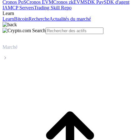
Cronos PoS
Cronos EVM
Cronos zkEVM
SDK Pay
SDK d'agent
IA
MCP Servers
Trading Skill Repo
Learn
Learn
Bitcoin
Recherche
Actualités du marché
Marché
Zcash
Cours en direct de Zcash ZEC