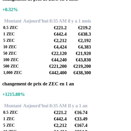
+0.32%
Montant
Aujourd’hui 8:35 AM
il y a 1 mois
€221.2
€219.2
0.5
ZEC
€442.4
€438.3
1
ZEC
€2,212
€2,192
5
ZEC
€4,424
€4,383
10
ZEC
€22,120
€21,920
50
ZEC
€44,240
€43,830
100
ZEC
€221,200
€219,200
500
ZEC
€442,400
€438,300
1,000
ZEC
changement de prix de ZEC en 1 an
+1215.88%
Montant
Aujourd’hui 8:35 AM
Il y a 1 an
€221.2
€16.74
0.5
ZEC
€442.4
€33.49
1
ZEC
€2,212
€167.4
5
ZEC