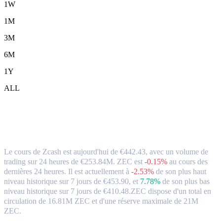
1W
1M
3M
6M
1Y
ALL
Zcash (ZEC) en EUR Taux de change et
données du marché
Le cours de Zcash est aujourd'hui de €442.43, avec un volume de
trading sur 24 heures de €253.84M. ZEC est
-0.15%
au cours des
dernières 24 heures.
Il est actuellement à
-2.53%
de son plus haut
niveau historique sur 7 jours de €453.90,
et
7.78%
de son plus bas
niveau historique sur 7 jours de €410.48.
ZEC dispose d'un total en
circulation de 16.81M ZEC et d'une réserve maximale de 21M
ZEC.