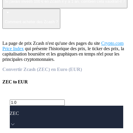
Si j'avais investi 100 € en Zcash il y a 1 an, combien cela vaudrait-il ?
Comment acheter des Zcash ?
La page de prix Zcash n'est qu'une des pages du site
Crypto.com
Price Index
qui présente l'historique des prix, le ticker des prix, la
capitalisation boursière et les graphiques en temps réel pour les
principales cryptomonnaies.
Convertir Zcash (ZEC) en Euro (EUR)
ZEC
to
EUR
ZEC