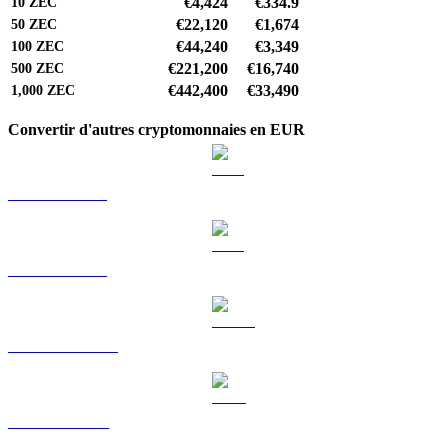
€4,424
€334.9
10
ZEC
€22,120
€1,674
50
ZEC
€44,240
€3,349
100
ZEC
€221,200
€16,740
500
ZEC
€442,400
€33,490
1,000
ZEC
Convertir d'autres cryptomonnaies en EUR
BTC vers EUR
ETH vers EUR
USDT vers EUR
BNB vers EUR