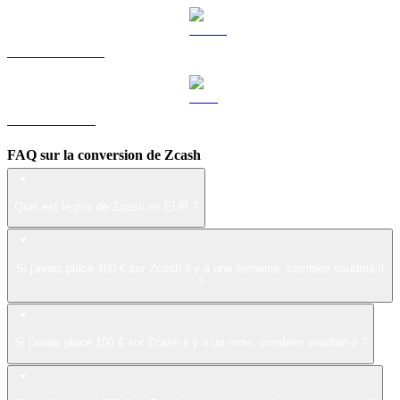
USDS vers EUR
LEO vers EUR
FAQ sur la conversion de Zcash
Quel est le prix de Zcash en EUR ?
Si j'avais placé 100 € sur Zcash il y a une semaine, combien vaudrait-il
?
Si j'avais placé 100 € sur Zcash il y a un mois, combien vaudrait-il ?