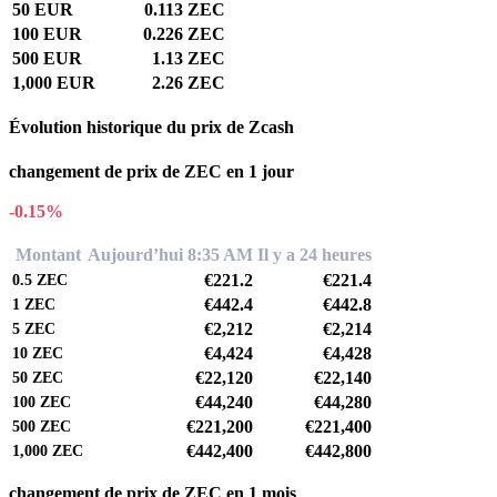
50 EUR
0.113 ZEC
100 EUR
0.226 ZEC
500 EUR
1.13 ZEC
1,000 EUR
2.26 ZEC
Évolution historique du prix de Zcash
changement de prix de ZEC en 1 jour
-0.15%
Montant
Aujourd’hui 8:35 AM
Il y a 24 heures
€221.2
€221.4
0.5
ZEC
€442.4
€442.8
1
ZEC
€2,212
€2,214
5
ZEC
€4,424
€4,428
10
ZEC
€22,120
€22,140
50
ZEC
€44,240
€44,280
100
ZEC
€221,200
€221,400
500
ZEC
€442,400
€442,800
1,000
ZEC
changement de prix de ZEC en 1 mois