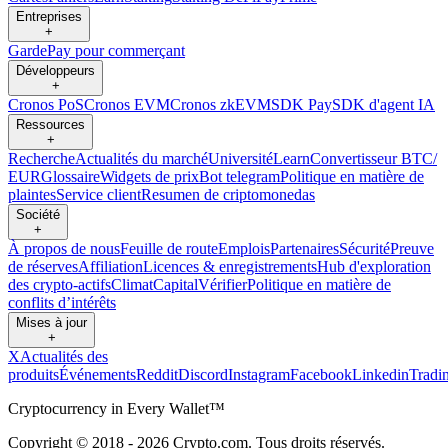
Entreprises
+
Garde
Pay pour commerçant
Développeurs
+
Cronos PoS
Cronos EVM
Cronos zkEVM
SDK Pay
SDK d'agent IA
Ressources
+
Recherche
Actualités du marché
Université
Learn
Convertisseur BTC/
EUR
Glossaire
Widgets de prix
Bot telegram
Politique en matière de
plaintes
Service client
Resumen de criptomonedas
Société
+
À propos de nous
Feuille de route
Emplois
Partenaires
Sécurité
Preuve
de réserves
Affiliation
Licences & enregistrements
Hub d'exploration
des crypto-actifs
Climat
Capital
Vérifier
Politique en matière de
conflits d’intérêts
Mises à jour
+
X
Actualités des
produits
Événements
Reddit
Discord
Instagram
Facebook
Linkedin
Tradi
Cryptocurrency in Every Wallet™
Copyright © 2018 - 2026 Crypto.com. Tous droits réservés.