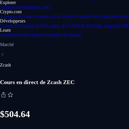
Explorer
Affiliation
Institutions
Garde
Crypto.com
À propos de nous
Actualités de la société
Actualités des produits
Événem
Développeurs
Cronos PoS
Cronos EVM
Cronos zkEVM
SDK Pay
SDK d'agent IA
MC
Learn
Learn
Bitcoin
Recherche
Actualités du marché
Marché
Zcash
Cours en direct de Zcash ZEC
$504.64