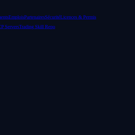
ents
Emplois
Partenaires
Sécurité
Licences & Permis
P Servers
Trading Skill Repo