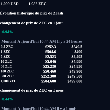
1,000 USD
1.982 ZEC
Évolution historique du prix de Zcash
changement de prix de ZEC en 1 jour
+0.94%
Montant
Aujourd’hui 10:44 AM
Il y a 24 heures
$252.3
$249.5
0.5
ZEC
$504.6
$499
1
ZEC
$2,523
$2,495
5
ZEC
$5,046
$4,990
10
ZEC
$25,230
$24,950
50
ZEC
$50,460
$49,900
100
ZEC
$252,300
$249,500
500
ZEC
$504,600
$499,000
1,000
ZEC
changement de prix de ZEC en 1 mois
+8.44%
Montant
Aujourd’hui 10:44 AM
il y a 1 mois