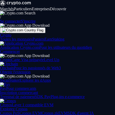
Marchés
Particuliers
Entreprises
Découvrir
/
Se connecter
S'inscrire
Crypto
Toutes les monnaies
Paniers
Earn
Staking
Application Crypto.com
Pour les utilisateurs du quotidien
Commencer
Crypto
Carte Visa prépayée
Level Up
Onchain
Pour les passionnés de Web3
Obtenir l'extension
Swap
Staker
Explorer les dApps
Pay
Pour commerçants
Inscription commerçant
Terminal de paiement
SDK Pay
Plug-ins e-commerce
Cronos
Layer 1 compatible EVM
Explorez Cronos
Cronos PoS
Cronos EVM
Cronos zkEVM
SDK d'agent IA