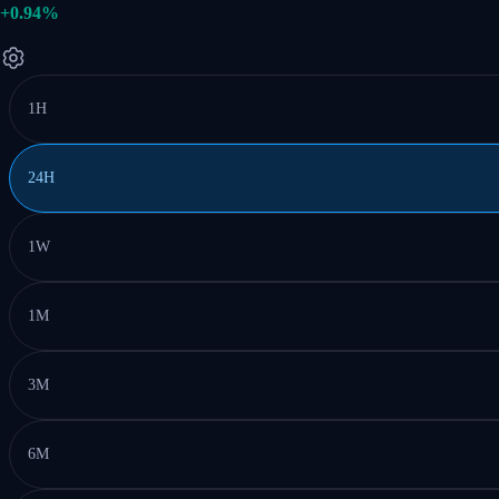
+0.94%
1H
24H
1W
1M
3M
6M