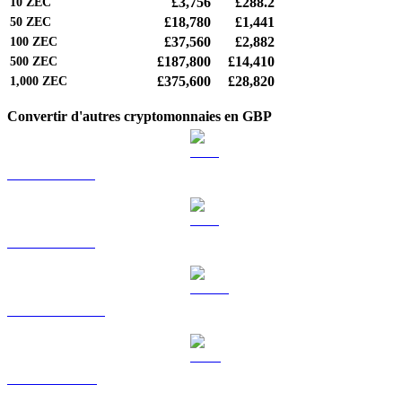
£3,756
£288.2
10
ZEC
£18,780
£1,441
50
ZEC
£37,560
£2,882
100
ZEC
£187,800
£14,410
500
ZEC
£375,600
£28,820
1,000
ZEC
Convertir d'autres cryptomonnaies en GBP
BTC vers GBP
ETH vers GBP
USDT vers GBP
BNB vers GBP