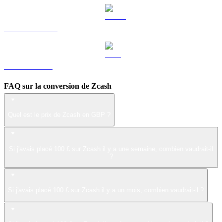
USDS vers GBP
LEO vers GBP
FAQ sur la conversion de Zcash
Quel est le prix de Zcash en GBP ?
Si j'avais placé 100 £ sur Zcash il y a une semaine, combien vaudrait-il
?
Si j'avais placé 100 £ sur Zcash il y a un mois, combien vaudrait-il ?