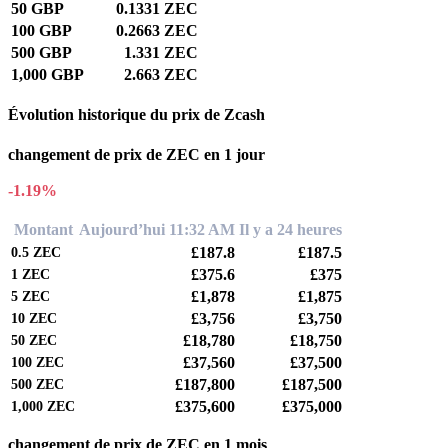
50 GBP
0.1331 ZEC
100 GBP
0.2663 ZEC
500 GBP
1.331 ZEC
1,000 GBP
2.663 ZEC
Évolution historique du prix de Zcash
changement de prix de ZEC en 1 jour
-1.19%
Montant
Aujourd’hui 11:32 AM
Il y a 24 heures
£187.8
£187.5
0.5
ZEC
£375.6
£375
1
ZEC
£1,878
£1,875
5
ZEC
£3,756
£3,750
10
ZEC
£18,780
£18,750
50
ZEC
£37,560
£37,500
100
ZEC
£187,800
£187,500
500
ZEC
£375,600
£375,000
1,000
ZEC
changement de prix de ZEC en 1 mois