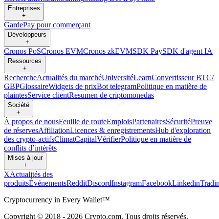
Entreprises
+
Garde
Pay pour commerçant
Développeurs
+
Cronos PoS
Cronos EVM
Cronos zkEVM
SDK Pay
SDK d'agent IA
Ressources
+
Recherche
Actualités du marché
Université
Learn
Convertisseur BTC/
GBP
Glossaire
Widgets de prix
Bot telegram
Politique en matière de
plaintes
Service client
Resumen de criptomonedas
Société
+
À propos de nous
Feuille de route
Emplois
Partenaires
Sécurité
Preuve
de réserves
Affiliation
Licences & enregistrements
Hub d'exploration
des crypto-actifs
Climat
Capital
Vérifier
Politique en matière de
conflits d’intérêts
Mises à jour
+
X
Actualités des
produits
Événements
Reddit
Discord
Instagram
Facebook
Linkedin
Tradi
Cryptocurrency in Every Wallet™
Copyright © 2018 - 2026 Crypto.com. Tous droits réservés.