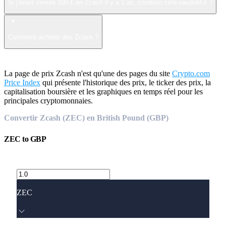
Si j'avais investi 100 £ en Zcash il y a 1 an, combien cela vaudrait-il ?
Comment acheter des Zcash ?
La page de prix Zcash n'est qu'une des pages du site
Crypto.com
Price Index
qui présente l'historique des prix, le ticker des prix, la
capitalisation boursière et les graphiques en temps réel pour les
principales cryptomonnaies.
Convertir Zcash (ZEC) en British Pound (GBP)
ZEC
to
GBP
ZEC