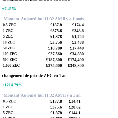
+7.41%
Montant
Aujourd’hui 11:32 AM
il y a 1 mois
£187.8
£174.4
0.5
ZEC
£375.6
£348.8
1
ZEC
£1,878
£1,744
5
ZEC
£3,756
£3,488
10
ZEC
£18,780
£17,440
50
ZEC
£37,560
£34,880
100
ZEC
£187,800
£174,400
500
ZEC
£375,600
£348,800
1,000
ZEC
changement de prix de ZEC en 1 an
+1214.79%
Montant
Aujourd’hui 11:32 AM
Il y a 1 an
£187.8
£14.41
0.5
ZEC
£375.6
£28.82
1
ZEC
£1,878
£144.1
5
ZEC