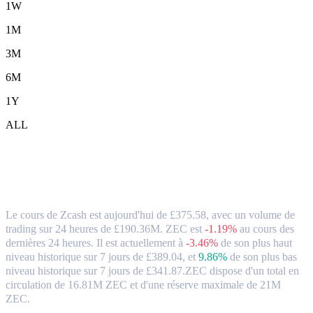
1W
1M
3M
6M
1Y
ALL
Zcash (ZEC) en GBP Taux de change et
données du marché
Le cours de Zcash est aujourd'hui de £375.58, avec un volume de
trading sur 24 heures de £190.36M. ZEC est
-1.19%
au cours des
dernières 24 heures.
Il est actuellement à
-3.46%
de son plus haut
niveau historique sur 7 jours de £389.04,
et
9.86%
de son plus bas
niveau historique sur 7 jours de £341.87.
ZEC dispose d'un total en
circulation de 16.81M ZEC et d'une réserve maximale de 21M
ZEC.