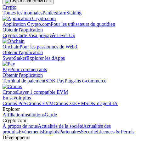
Crypto
Toutes les monnaies
Paniers
Earn
Staking
Application Crypto.com
Pour les utilisateurs du quotidien
Obtenir l'application
Crypto
Carte Visa prépayée
Level Up
Onchain
Pour les passionnés de Web3
Obtenir l'application
Swap
Staker
Explorer les dApps
Pay
Pour commerçants
Obtenir l'application
Terminal de paiement
SDK Pay
Plug-ins e-commerce
Cronos
Layer 1 compatible EVM
En savoir plus
Cronos PoS
Cronos EVM
Cronos zkEVM
SDK d'agent IA
Explorer
Affiliation
Institutions
Garde
Crypto.com
À propos de nous
Actualités de la société
Actualités des
produits
Événements
Emplois
Partenaires
Sécurité
Licences & Permis
Développeurs