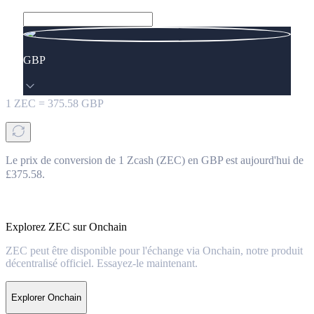
GBP
1
ZEC
=
375.58
GBP
Le prix de conversion de 1 Zcash (ZEC) en GBP est aujourd'hui de
£375.58.
Explorez ZEC sur Onchain
ZEC peut être disponible pour l'échange via Onchain, notre produit
décentralisé officiel. Essayez-le maintenant.
Explorer Onchain