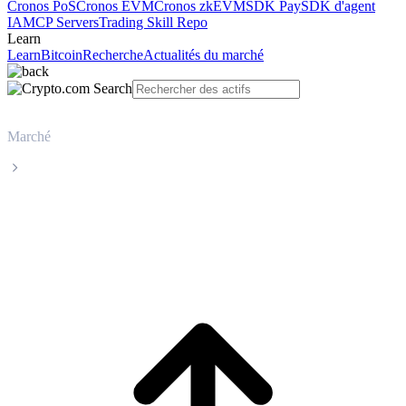
Cronos PoS
Cronos EVM
Cronos zkEVM
SDK Pay
SDK d'agent
IA
MCP Servers
Trading Skill Repo
Learn
Learn
Bitcoin
Recherche
Actualités du marché
Marché
Zcash
Cours en direct de Zcash ZEC