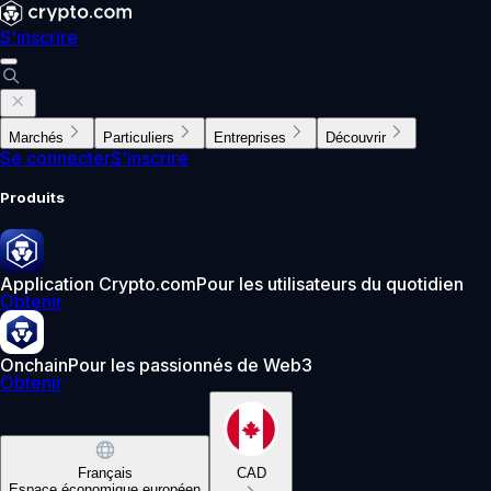
S'inscrire
Marchés
Particuliers
Entreprises
Découvrir
Se connecter
S'inscrire
Produits
Application Crypto.com
Pour les utilisateurs du quotidien
Obtenir
Onchain
Pour les passionnés de Web3
Obtenir
Français
CAD
Espace économique européen