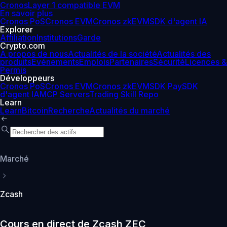
Cronos
Layer 1 compatible EVM
En savoir plus
Cronos PoS
Cronos EVM
Cronos zkEVM
SDK d'agent IA
Explorer
Affiliation
Institutions
Garde
Crypto.com
À propos de nous
Actualités de la société
Actualités des
produits
Événements
Emplois
Partenaires
Sécurité
Licences &
Permis
Développeurs
Cronos PoS
Cronos EVM
Cronos zkEVM
SDK Pay
SDK
d'agent IA
MCP Servers
Trading Skill Repo
Learn
Learn
Bitcoin
Recherche
Actualités du marché
Marché
Zcash
Cours en direct de Zcash ZEC