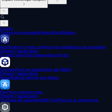
Crypto
Toutes les monnaies
Paniers
Earn
Staking
Application Crypto.com
Pour les utilisateurs du quotidien
Obtenir l'application
Crypto
Carte Visa prépayée
Level Up
Onchain
Pour les passionnés de Web3
Obtenir l'application
Swap
Staker
Explorer les dApps
Pay
Pour commerçants
Obtenir l'application
Terminal de paiement
SDK Pay
Plug-ins e-commerce