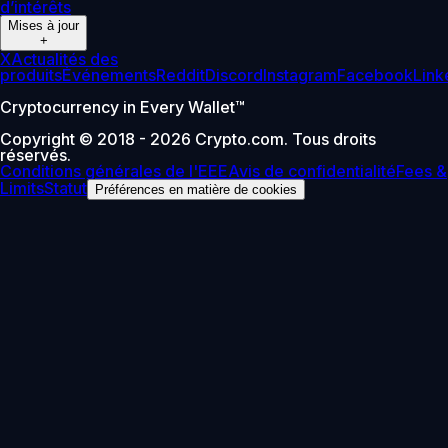
d’intérêts
Mises à jour
+
X
Actualités des
produits
Événements
Reddit
Discord
Instagram
Facebook
Link
Cryptocurrency in Every Wallet™
Copyright © 2018 - 2026 Crypto.com. Tous droits
réservés.
Conditions générales de l'EEE
Avis de confidentialité
Fees &
Limits
Statut
Préférences en matière de cookies