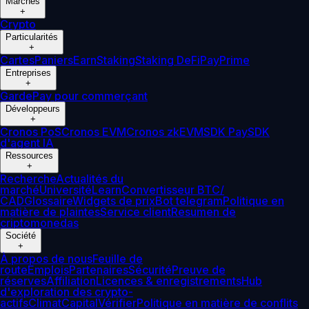
Marchés
+
Crypto
Particularités
+
Cartes
Paniers
Earn
Staking
Staking DeFi
Pay
Prime
Entreprises
+
Garde
Pay pour commerçant
Développeurs
+
Cronos PoS
Cronos EVM
Cronos zkEVM
SDK Pay
SDK
d'agent IA
Ressources
+
Recherche
Actualités du
marché
Université
Learn
Convertisseur BTC/
CAD
Glossaire
Widgets de prix
Bot telegram
Politique en
matière de plaintes
Service client
Resumen de
criptomonedas
Société
+
À propos de nous
Feuille de
route
Emplois
Partenaires
Sécurité
Preuve de
réserves
Affiliation
Licences & enregistrements
Hub
d'exploration des crypto-
actifs
Climat
Capital
Vérifier
Politique en matière de conflits