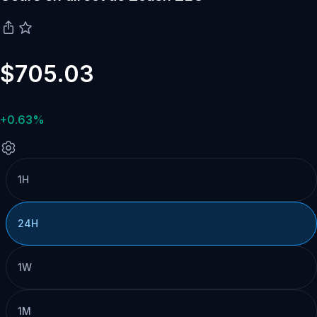
$705.03
+0.63%
1H
24H
1W
1M