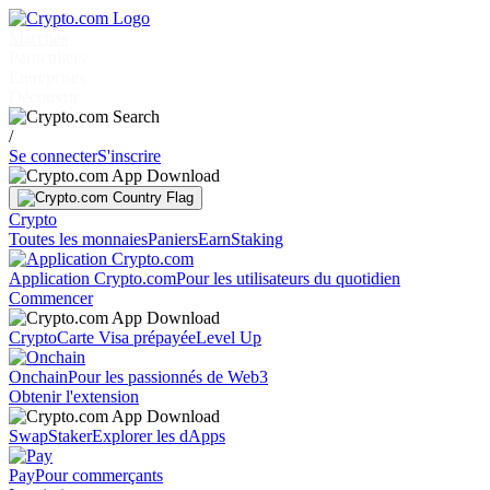
Marchés
Particuliers
Entreprises
Découvrir
/
Se connecter
S'inscrire
Crypto
Toutes les monnaies
Paniers
Earn
Staking
Application Crypto.com
Pour les utilisateurs du quotidien
Commencer
Crypto
Carte Visa prépayée
Level Up
Onchain
Pour les passionnés de Web3
Obtenir l'extension
Swap
Staker
Explorer les dApps
Pay
Pour commerçants