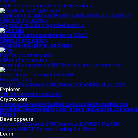
Crypto
Toutes les monnaies
Paniers
Earn
Staking
Application Crypto.com
Pour les utilisateurs du quotidien
Obtenir l'application
Crypto
Carte Visa prépayée
Level Up
Onchain
Pour les passionnés de Web3
Obtenir l'application
Swap
Staker
Explorer les dApps
Pay
Pour commerçants
Obtenir l'application
Terminal de paiement
SDK Pay
Plug-ins e-commerce
Cronos
Layer 1 compatible EVM
En savoir plus
Cronos PoS
Cronos EVM
Cronos zkEVM
SDK d'agent IA
Explorer
Affiliation
Institutions
Garde
Crypto.com
À propos de nous
Actualités de la société
Actualités des
produits
Événements
Emplois
Partenaires
Sécurité
Licences &
Permis
Développeurs
Cronos PoS
Cronos EVM
Cronos zkEVM
SDK Pay
SDK
d'agent IA
MCP Servers
Trading Skill Repo
Learn