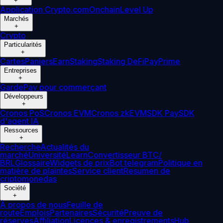
+
Application Crypto.com
Onchain
Level Up
Marchés
+
Crypto
Particularités
+
Cartes
Paniers
Earn
Staking
Staking DeFi
Pay
Prime
Entreprises
+
Garde
Pay pour commerçant
Développeurs
+
Cronos PoS
Cronos EVM
Cronos zkEVM
SDK Pay
SDK
d'agent IA
Ressources
+
Recherche
Actualités du
marché
Université
Learn
Convertisseur BTC/
BRL
Glossaire
Widgets de prix
Bot telegram
Politique en
matière de plaintes
Service client
Resumen de
criptomonedas
Société
+
À propos de nous
Feuille de
route
Emplois
Partenaires
Sécurité
Preuve de
réserves
Affiliation
Licences & enregistrements
Hub