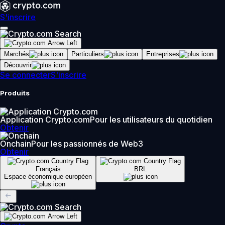
S'inscrire
Marchés
Particuliers
Entreprises
Découvrir
Se connecter
S'inscrire
Produits
Application Crypto.com
Pour les utilisateurs du quotidien
Obtenir
Onchain
Pour les passionnés de Web3
Obtenir
Français
BRL
Espace économique européen