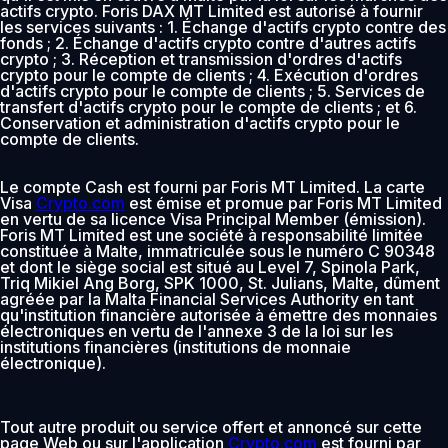
actifs crypto. Foris DAX MT Limited est autorisé à fournir
les services suivants : 1. Échange d'actifs crypto contre des
fonds ; 2. Échange d'actifs crypto contre d'autres actifs
crypto ; 3. Réception et transmission d'ordres d'actifs
crypto pour le compte de clients ; 4. Exécution d'ordres
d'actifs crypto pour le compte de clients ; 5. Services de
transfert d'actifs crypto pour le compte de clients ; et 6.
Conservation et administration d'actifs crypto pour le
compte de clients.
Le compte Cash est fourni par Foris MT Limited. La carte
Visa
Crypto.com
est émise et promue par Foris MT Limited
en vertu de sa licence Visa Principal Member (émission).
Foris MT Limited est une société à responsabilité limitée
constituée à Malte, immatriculée sous le numéro C 90348
et dont le siège social est situé au Level 7, Spinola Park,
Triq Mikiel Ang Borg, SPK 1000, St. Julians, Malte, dûment
agréée par la Malta Financial Services Authority en tant
qu'institution financière autorisée à émettre des monnaies
électroniques en vertu de l'annexe 3 de la loi sur les
institutions financières (institutions de monnaie
électronique).
Tout autre produit ou service offert et annoncé sur cette
page Web ou sur l'application
Crypto.com
est fourni par