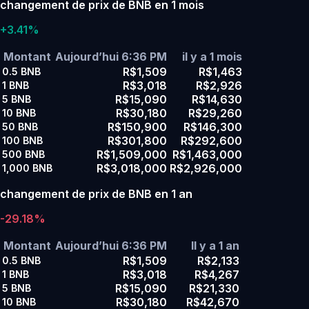
changement de prix de BNB en 1 mois
+3.41%
Montant
Aujourd’hui 6:36 PM
il y a 1 mois
R$1,509
R$1,463
0.5
BNB
R$3,018
R$2,926
1
BNB
R$15,090
R$14,630
5
BNB
R$30,180
R$29,260
10
BNB
R$150,900
R$146,300
50
BNB
R$301,800
R$292,600
100
BNB
R$1,509,000
R$1,463,000
500
BNB
R$3,018,000
R$2,926,000
1,000
BNB
changement de prix de BNB en 1 an
-29.18%
Montant
Aujourd’hui 6:36 PM
Il y a 1 an
R$1,509
R$2,133
0.5
BNB
R$3,018
R$4,267
1
BNB
R$15,090
R$21,330
5
BNB
R$30,180
R$42,670
10
BNB