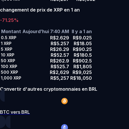
changement de prix de XRP en 1 an
-71.25%
Montant
Aujourd’hui 7:40 AM
Il y a 1 an
R$2.629
R$9.025
0.5
XRP
R$5.257
R$18.05
1
XRP
R$26.29
R$90.25
5
XRP
R$52.57
R$180.5
10
XRP
R$262.9
R$902.5
50
XRP
R$525.7
R$1,805
100
XRP
R$2,629
R$9,025
500
XRP
R$5,257
R$18,050
1,000
XRP
Convertir d'autres cryptomonnaies en BRL
BTC vers BRL