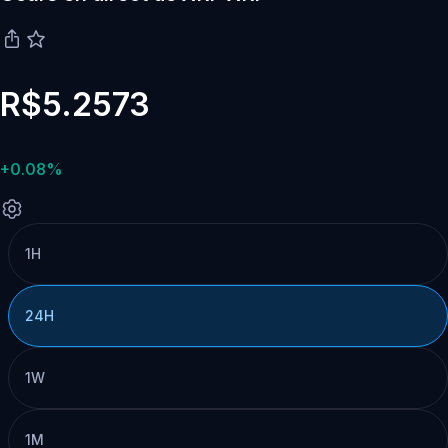
R$5.2573
+0.08%
1H
24H
1W
1M