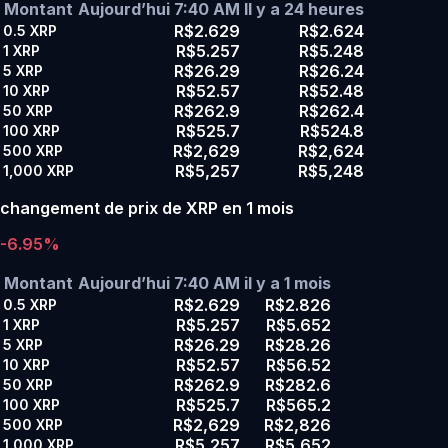
Montant
Aujourd’hui 7:40 AM
Il y a 24 heures
R$2.629
R$2.624
0.5
XRP
R$5.257
R$5.248
1
XRP
R$26.29
R$26.24
5
XRP
R$52.57
R$52.48
10
XRP
R$262.9
R$262.4
50
XRP
R$525.7
R$524.8
100
XRP
R$2,629
R$2,624
500
XRP
R$5,257
R$5,248
1,000
XRP
changement de prix de XRP en 1 mois
-6.95%
Montant
Aujourd’hui 7:40 AM
il y a 1 mois
R$2.629
R$2.826
0.5
XRP
R$5.257
R$5.652
1
XRP
R$26.29
R$28.26
5
XRP
R$52.57
R$56.52
10
XRP
R$262.9
R$282.6
50
XRP
R$525.7
R$565.2
100
XRP
R$2,629
R$2,826
500
XRP
R$5,257
R$5,652
1,000
XRP