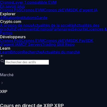
Cronos
Layer 1 compatible EVM
En savoir plus
Cronos PoS
Cronos EVM
Cronos zkEVM
SDK d'agent IA
Explorer
Affiliation
Institutions
Garde
Crypto.com
À propos de nous
Actualités de la société
Actualités des
produits
Événements
Emplois
Partenaires
Sécurité
Licences &
Permis
Développeurs
Cronos PoS
Cronos EVM
Cronos zkEVM
SDK Pay
SDK
d'agent IA
MCP Servers
Trading Skill Repo
Learn
Learn
Bitcoin
Recherche
Actualités du marché
Marché
XRP
Cours en direct de XRP XRP