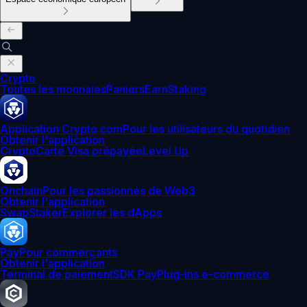
Crypto
Toutes les monnaies
Paniers
Earn
Staking
Application Crypto.com
Pour les utilisateurs du quotidien
Obtenir l'application
Crypto
Carte Visa prépayée
Level Up
Onchain
Pour les passionnés de Web3
Obtenir l'application
Swap
Staker
Explorer les dApps
Pay
Pour commerçants
Obtenir l'application
Terminal de paiement
SDK Pay
Plug-ins e-commerce