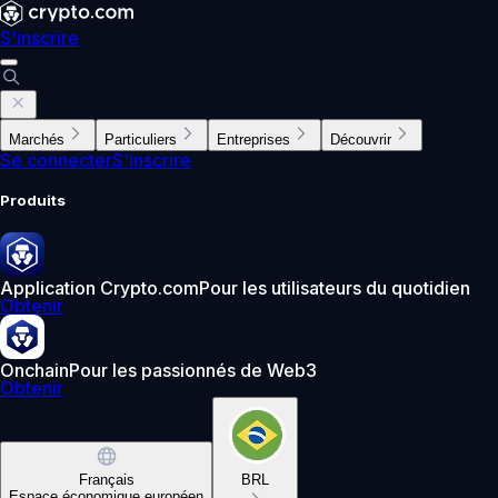
S'inscrire
Marchés
Particuliers
Entreprises
Découvrir
Se connecter
S'inscrire
Produits
Application Crypto.com
Pour les utilisateurs du quotidien
Obtenir
Onchain
Pour les passionnés de Web3
Obtenir
Français
BRL
Espace économique européen