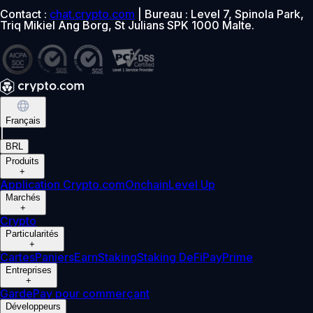
Contact :
chat.crypto.com
| Bureau : Level 7, Spinola Park,
Triq Mikiel Ang Borg, St Julians SPK 1000 Malte.
Français
|
BRL
Produits
+
Application Crypto.com
Onchain
Level Up
Marchés
+
Crypto
Particularités
+
Cartes
Paniers
Earn
Staking
Staking DeFi
Pay
Prime
Entreprises
+
Garde
Pay pour commerçant
Développeurs