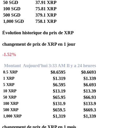
50 SGD
37.91 XRP
100 SGD
75.81 XRP
500 SGD
379.1 XRP
1,000 SGD
758.1 XRP
Évolution historique du prix de XRP
changement de prix de XRP en 1 jour
-1.52%
Montant
Aujourd’hui 3:33 AM
Il y a 24 heures
$0.6595
$0.6693
0.5
XRP
$1.319
$1.339
1
XRP
$6.595
$6.693
5
XRP
$13.19
$13.39
10
XRP
$65.95
$66.93
50
XRP
$131.9
$133.9
100
XRP
$659.5
$669.3
500
XRP
$1,319
$1,339
1,000
XRP
changement de prix de XRP en 1 mois