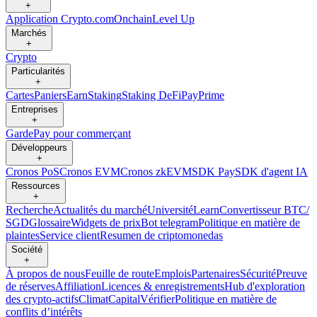
+
Application Crypto.com
Onchain
Level Up
Marchés
+
Crypto
Particularités
+
Cartes
Paniers
Earn
Staking
Staking DeFi
Pay
Prime
Entreprises
+
Garde
Pay pour commerçant
Développeurs
+
Cronos PoS
Cronos EVM
Cronos zkEVM
SDK Pay
SDK d'agent IA
Ressources
+
Recherche
Actualités du marché
Université
Learn
Convertisseur BTC/
SGD
Glossaire
Widgets de prix
Bot telegram
Politique en matière de
plaintes
Service client
Resumen de criptomonedas
Société
+
À propos de nous
Feuille de route
Emplois
Partenaires
Sécurité
Preuve
de réserves
Affiliation
Licences & enregistrements
Hub d'exploration
des crypto-actifs
Climat
Capital
Vérifier
Politique en matière de
conflits d’intérêts