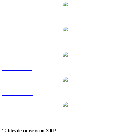
XRP vers GBP
XRP vers HKD
XRP vers RUB
XRP vers TWD
XRP vers KRW
Tables de conversion XRP