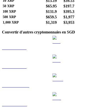
$13.19
$39.53
10
XRP
$65.95
$197.7
50
XRP
$131.9
$395.3
100
XRP
$659.5
$1,977
500
XRP
$1,319
$3,953
1,000
XRP
Convertir d'autres cryptomonnaies en SGD
BTC vers SGD
ETH vers SGD
USDT vers SGD
BNB vers SGD