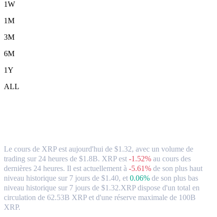
1W
1M
3M
6M
1Y
ALL
XRP (XRP) en SGD Taux de change et
données du marché
Le cours de XRP est aujourd'hui de $1.32, avec un volume de
trading sur 24 heures de $1.8B. XRP est
-1.52%
au cours des
dernières 24 heures.
Il est actuellement à
-5.61%
de son plus haut
niveau historique sur 7 jours de $1.40,
et
0.06%
de son plus bas
niveau historique sur 7 jours de $1.32.
XRP dispose d'un total en
circulation de 62.53B XRP et d'une réserve maximale de 100B
XRP.