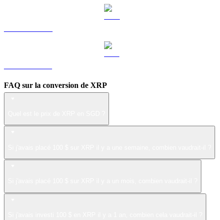
LEO vers SGD
ZEC vers SGD
FAQ sur la conversion de XRP
Quel est le prix de XRP en SGD ?
Si j'avais placé 100 $ sur XRP il y a une semaine, combien vaudrait-il ?
Si j'avais placé 100 $ sur XRP il y a un mois, combien vaudrait-il ?
Si j'avais investi 100 $ en XRP il y a 1 an, combien cela vaudrait-il ?