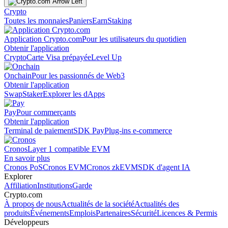
Crypto
Toutes les monnaies
Paniers
Earn
Staking
Application Crypto.com
Pour les utilisateurs du quotidien
Obtenir l'application
Crypto
Carte Visa prépayée
Level Up
Onchain
Pour les passionnés de Web3
Obtenir l'application
Swap
Staker
Explorer les dApps
Pay
Pour commerçants
Obtenir l'application
Terminal de paiement
SDK Pay
Plug-ins e-commerce
Cronos
Layer 1 compatible EVM
En savoir plus
Cronos PoS
Cronos EVM
Cronos zkEVM
SDK d'agent IA
Explorer
Affiliation
Institutions
Garde
Crypto.com
À propos de nous
Actualités de la société
Actualités des
produits
Événements
Emplois
Partenaires
Sécurité
Licences & Permis
Développeurs