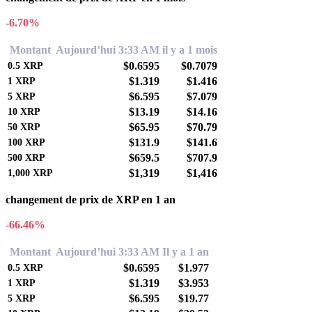
-6.70%
Montant
Aujourd’hui 3:33 AM
il y a 1 mois
$0.6595
$0.7079
0.5
XRP
$1.319
$1.416
1
XRP
$6.595
$7.079
5
XRP
$13.19
$14.16
10
XRP
$65.95
$70.79
50
XRP
$131.9
$141.6
100
XRP
$659.5
$707.9
500
XRP
$1,319
$1,416
1,000
XRP
changement de prix de XRP en 1 an
-66.46%
Montant
Aujourd’hui 3:33 AM
Il y a 1 an
$0.6595
$1.977
0.5
XRP
$1.319
$3.953
1
XRP
$6.595
$19.77
5
XRP