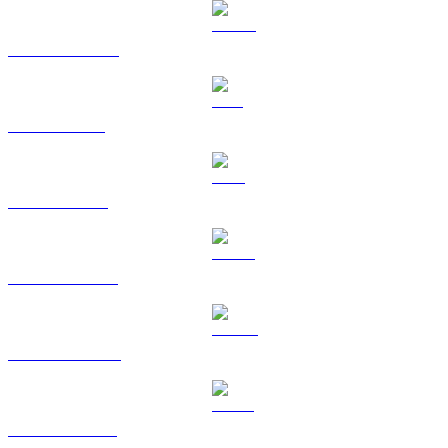
USDC vers SGD
SOL vers SGD
TRX vers SGD
HYPE vers SGD
DOGE vers SGD
USDS vers SGD