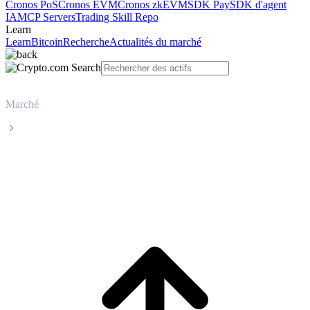
Cronos PoS
Cronos EVM
Cronos zkEVM
SDK Pay
SDK d'agent
IA
MCP Servers
Trading Skill Repo
Learn
Learn
Bitcoin
Recherche
Actualités du marché
Marché
XRP
Cours en direct de XRP XRP