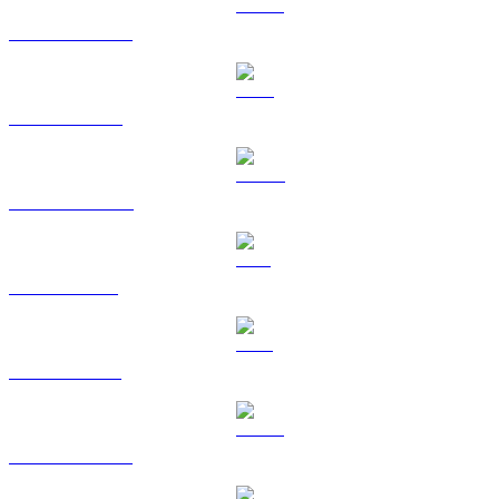
USDT vers RUB
BNB vers RUB
USDC vers RUB
SOL vers RUB
TRX vers RUB
HYPE vers RUB