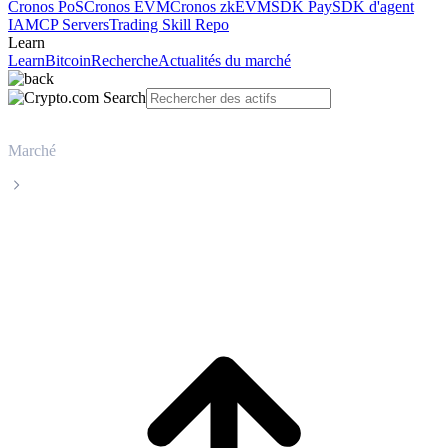
Cronos PoS
Cronos EVM
Cronos zkEVM
SDK Pay
SDK d'agent
IA
MCP Servers
Trading Skill Repo
Learn
Learn
Bitcoin
Recherche
Actualités du marché
Marché
XRP
Cours en direct de XRP XRP