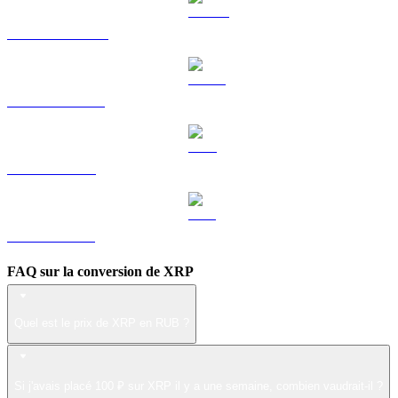
DOGE vers RUB
USDS vers RUB
LEO vers RUB
ZEC vers RUB
FAQ sur la conversion de XRP
Quel est le prix de XRP en RUB ?
Si j'avais placé 100 ₽ sur XRP il y a une semaine, combien vaudrait-il ?