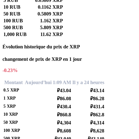
5 RUB
0.05809 XRP
10 RUB
0.1162 XRP
50 RUB
0.5809 XRP
100 RUB
1.162 XRP
500 RUB
5.809 XRP
1,000 RUB
11.62 XRP
Évolution historique du prix de XRP
changement de prix de XRP en 1 jour
-0.23%
Montant
Aujourd’hui 1:09 AM
Il y a 24 heures
0.5
XRP
₽43.04
₽43.14
1
XRP
₽86.08
₽86.28
5
XRP
₽430.4
₽431.4
10
XRP
₽860.8
₽862.8
50
XRP
₽4,304
₽4,314
100
XRP
₽8,608
₽8,628
500
XRP
₽43,040
₽43,140