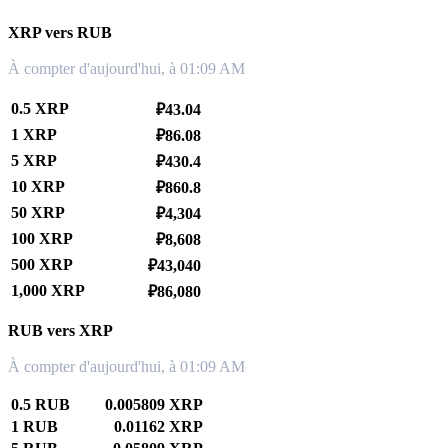
XRP vers RUB
À compter d'aujourd'hui, à 01:09 AM
0.5 XRP
₽43.04
1 XRP
₽86.08
5 XRP
₽430.4
10 XRP
₽860.8
50 XRP
₽4,304
100 XRP
₽8,608
500 XRP
₽43,040
1,000 XRP
₽86,080
RUB vers XRP
À compter d'aujourd'hui, à 01:09 AM
0.5 RUB
0.005809 XRP
1 RUB
0.01162 XRP