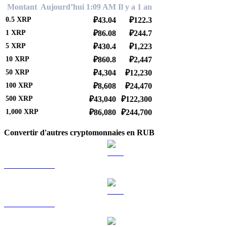
Montant
Aujourd’hui 1:09 AM
Il y a 1 an
0.5
XRP
₽43.04
₽122.3
1
XRP
₽86.08
₽244.7
5
XRP
₽430.4
₽1,223
10
XRP
₽860.8
₽2,447
50
XRP
₽4,304
₽12,230
100
XRP
₽8,608
₽24,470
500
XRP
₽43,040
₽122,300
1,000
XRP
₽86,080
₽244,700
Convertir d'autres cryptomonnaies en RUB
BTC vers RUB
ETH vers RUB