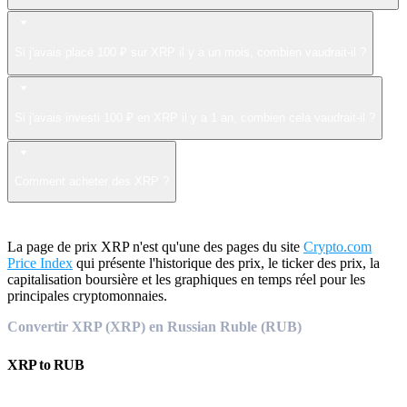
Si j'avais placé 100 ₽ sur XRP il y a un mois, combien vaudrait-il ?
Si j'avais investi 100 ₽ en XRP il y a 1 an, combien cela vaudrait-il ?
Comment acheter des XRP ?
La page de prix XRP n'est qu'une des pages du site
Crypto.com
Price Index
qui présente l'historique des prix, le ticker des prix, la
capitalisation boursière et les graphiques en temps réel pour les
principales cryptomonnaies.
Convertir XRP (XRP) en Russian Ruble (RUB)
XRP
to
RUB