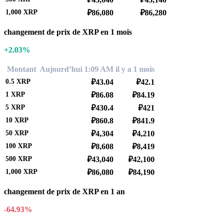
1,000
XRP
₽86,080
₽86,280
changement de prix de XRP en 1 mois
+2.03%
Montant
Aujourd’hui 1:09 AM
il y a 1 mois
0.5
XRP
₽43.04
₽42.1
1
XRP
₽86.08
₽84.19
5
XRP
₽430.4
₽421
10
XRP
₽860.8
₽841.9
50
XRP
₽4,304
₽4,210
100
XRP
₽8,608
₽8,419
500
XRP
₽43,040
₽42,100
1,000
XRP
₽86,080
₽84,190
changement de prix de XRP en 1 an
-64.93%