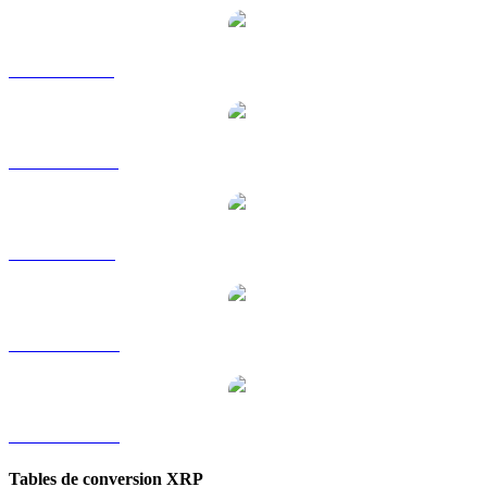
XRP vers GBP
XRP vers HKD
XRP vers SGD
XRP vers TWD
XRP vers KRW
Tables de conversion XRP