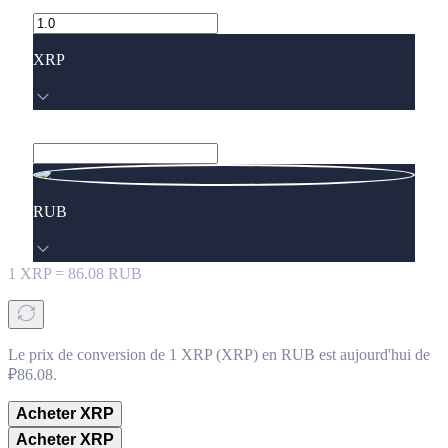
XRP
RUB
1
XRP
=
86.08
RUB
Le prix de conversion de 1 XRP (XRP) en RUB est aujourd'hui de
₽86.08.
Acheter XRP
Acheter XRP