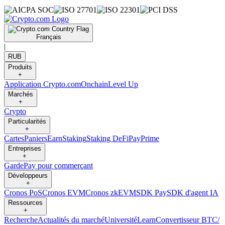
Français
|
RUB
Produits
+
Application Crypto.com
Onchain
Level Up
Marchés
+
Crypto
Particularités
+
Cartes
Paniers
Earn
Staking
Staking DeFi
Pay
Prime
Entreprises
+
Garde
Pay pour commerçant
Développeurs
+
Cronos PoS
Cronos EVM
Cronos zkEVM
SDK Pay
SDK d'agent IA
Ressources
+
Recherche
Actualités du marché
Université
Learn
Convertisseur BTC/