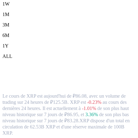
1W
1M
3M
6M
1Y
ALL
XRP (XRP) en RUB Taux de change et
données du marché
Le cours de XRP est aujourd'hui de ₽86.08, avec un volume de
trading sur 24 heures de ₽125.5B. XRP est
-0.23%
au cours des
dernières 24 heures.
Il est actuellement à
-1.01%
de son plus haut
niveau historique sur 7 jours de ₽86.95,
et
3.36%
de son plus bas
niveau historique sur 7 jours de ₽83.28.
XRP dispose d'un total en
circulation de 62.53B XRP et d'une réserve maximale de 100B
XRP.