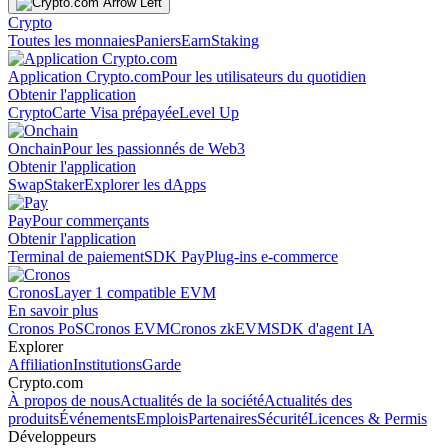
Crypto
Toutes les monnaies
Paniers
Earn
Staking
Application Crypto.com
Pour les utilisateurs du quotidien
Obtenir l'application
Crypto
Carte Visa prépayée
Level Up
Onchain
Pour les passionnés de Web3
Obtenir l'application
Swap
Staker
Explorer les dApps
Pay
Pour commerçants
Obtenir l'application
Terminal de paiement
SDK Pay
Plug-ins e-commerce
Cronos
Layer 1 compatible EVM
En savoir plus
Cronos PoS
Cronos EVM
Cronos zkEVM
SDK d'agent IA
Explorer
Affiliation
Institutions
Garde
Crypto.com
À propos de nous
Actualités de la société
Actualités des
produits
Événements
Emplois
Partenaires
Sécurité
Licences & Permis
Développeurs