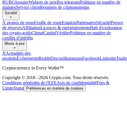
RUB
Glossaire
Widgets de prix
Bot telegram
Politique en matière de
plaintes
Service client
Resumen de criptomonedas
Société
+
À propos de nous
Feuille de route
Emplois
Partenaires
Sécurité
Preuve
de réserves
Affiliation
Licences & enregistrements
Hub d'exploration
des crypto-actifs
Climat
Capital
Vérifier
Politique en matière de
conflits d’intérêts
Mises à jour
+
X
Actualités des
produits
Événements
Reddit
Discord
Instagram
Facebook
Linkedin
Tradi
Cryptocurrency in Every Wallet™
Copyright © 2018 - 2026 Crypto.com. Tous droits réservés.
Conditions générales de l'EEE
Avis de confidentialité
Fees &
Limits
Statut
Préférences en matière de cookies