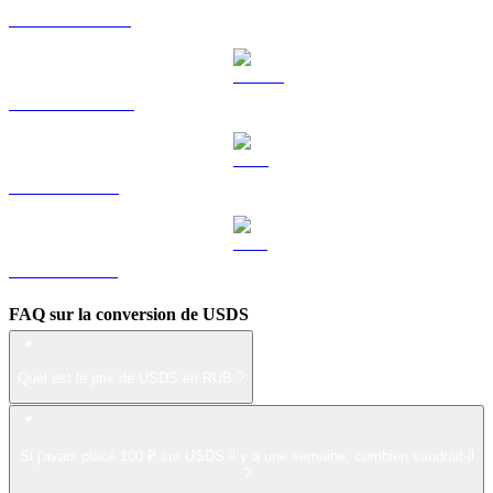
HYPE vers RUB
DOGE vers RUB
LEO vers RUB
ZEC vers RUB
FAQ sur la conversion de USDS
Quel est le prix de USDS en RUB ?
Si j'avais placé 100 ₽ sur USDS il y a une semaine, combien vaudrait-il
?