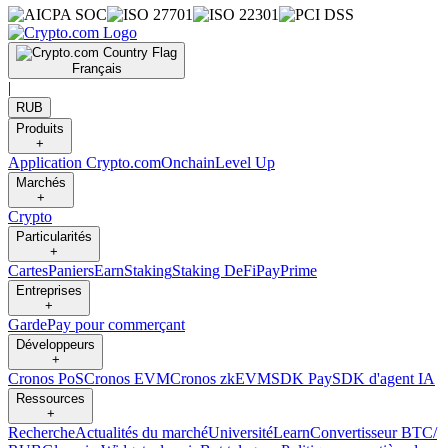
Français
|
RUB
Produits
+
Application Crypto.com
Onchain
Level Up
Marchés
+
Crypto
Particularités
+
Cartes
Paniers
Earn
Staking
Staking DeFi
Pay
Prime
Entreprises
+
Garde
Pay pour commerçant
Développeurs
+
Cronos PoS
Cronos EVM
Cronos zkEVM
SDK Pay
SDK d'agent IA
Ressources
+
Recherche
Actualités du marché
Université
Learn
Convertisseur BTC/