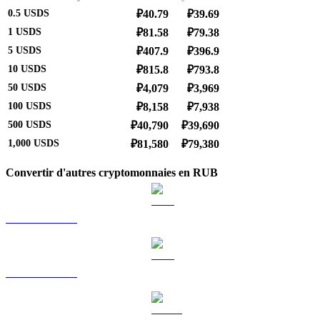
0.5
USDS
₽40.79
₽39.69
1
USDS
₽81.58
₽79.38
5
USDS
₽407.9
₽396.9
10
USDS
₽815.8
₽793.8
50
USDS
₽4,079
₽3,969
100
USDS
₽8,158
₽7,938
500
USDS
₽40,790
₽39,690
1,000
USDS
₽81,580
₽79,380
Convertir d'autres cryptomonnaies en RUB
BTC vers RUB
ETH vers RUB