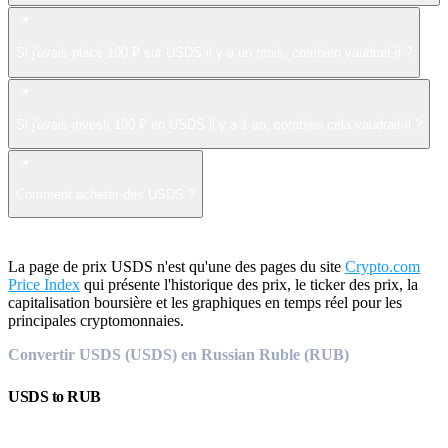
Si j'avais placé 100 ₽ sur USDS il y a un mois, combien vaudrait-il ?
Si j'avais investi 100 ₽ en USDS il y a 1 an, combien cela vaudrait-il ?
Comment acheter des USDS ?
La page de prix USDS n'est qu'une des pages du site
Crypto.com
Price Index
qui présente l'historique des prix, le ticker des prix, la
capitalisation boursière et les graphiques en temps réel pour les
principales cryptomonnaies.
Convertir USDS (USDS) en Russian Ruble (RUB)
USDS
to
RUB