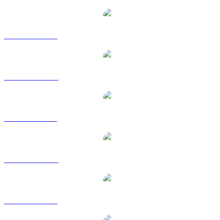
paires de conversion populaires USDS
USDS vers USD
USDS vers AUD
USDS vers BRL
USDS vers CAD
USDS vers EUR