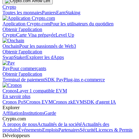
Crypto
Toutes les monnaies
Paniers
Earn
Staking
Application Crypto.com
Pour les utilisateurs du quotidien
Obtenir l'application
Crypto
Carte Visa prépayée
Level Up
Onchain
Pour les passionnés de Web3
Obtenir l'application
Swap
Staker
Explorer les dApps
Pay
Pour commerçants
Obtenir l'application
Terminal de paiement
SDK Pay
Plug-ins e-commerce
Cronos
Layer 1 compatible EVM
En savoir plus
Cronos PoS
Cronos EVM
Cronos zkEVM
SDK d'agent IA
Explorer
Affiliation
Institutions
Garde
Crypto.com
À propos de nous
Actualités de la société
Actualités des
produits
Événements
Emplois
Partenaires
Sécurité
Licences & Permis
Développeurs