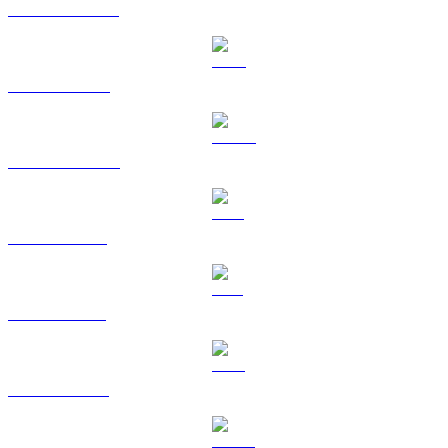
USDT vers RUB
BNB vers RUB
USDC vers RUB
XRP vers RUB
SOL vers RUB
TRX vers RUB