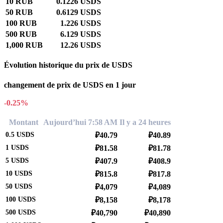
10 RUB
0.1226 USDS
50 RUB
0.6129 USDS
100 RUB
1.226 USDS
500 RUB
6.129 USDS
1,000 RUB
12.26 USDS
Évolution historique du prix de USDS
changement de prix de USDS en 1 jour
-0.25%
Montant
Aujourd’hui 7:58 AM
Il y a 24 heures
0.5
USDS
₽40.79
₽40.89
1
USDS
₽81.58
₽81.78
5
USDS
₽407.9
₽408.9
10
USDS
₽815.8
₽817.8
50
USDS
₽4,079
₽4,089
100
USDS
₽8,158
₽8,178
500
USDS
₽40,790
₽40,890