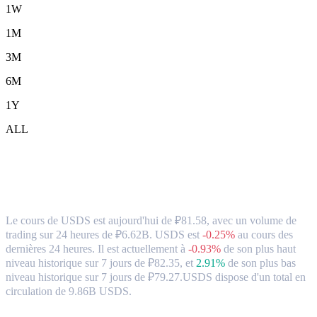
1W
1M
3M
6M
1Y
ALL
USDS (USDS) en RUB Taux de change et
données du marché
Le cours de USDS est aujourd'hui de ₽81.58, avec un volume de
trading sur 24 heures de ₽6.62B. USDS est
-0.25%
au cours des
dernières 24 heures.
Il est actuellement à
-0.93%
de son plus haut
niveau historique sur 7 jours de ₽82.35,
et
2.91%
de son plus bas
niveau historique sur 7 jours de ₽79.27.
USDS dispose d'un total en
circulation de 9.86B USDS.