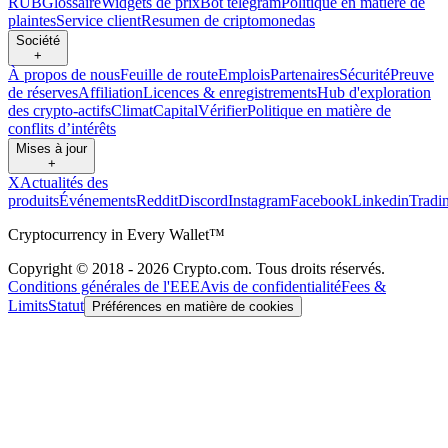
RUB
Glossaire
Widgets de prix
Bot telegram
Politique en matière de
plaintes
Service client
Resumen de criptomonedas
Société
+
À propos de nous
Feuille de route
Emplois
Partenaires
Sécurité
Preuve
de réserves
Affiliation
Licences & enregistrements
Hub d'exploration
des crypto-actifs
Climat
Capital
Vérifier
Politique en matière de
conflits d’intérêts
Mises à jour
+
X
Actualités des
produits
Événements
Reddit
Discord
Instagram
Facebook
Linkedin
Tradi
Cryptocurrency in Every Wallet™
Copyright © 2018 - 2026 Crypto.com. Tous droits réservés.
Conditions générales de l'EEE
Avis de confidentialité
Fees &
Limits
Statut
Préférences en matière de cookies