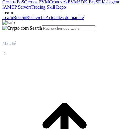
Cronos PoS
Cronos EVM
Cronos zkEVM
SDK Pay
SDK d'agent
IA
MCP Servers
Trading Skill Repo
Learn
Learn
Bitcoin
Recherche
Actualités du marché
Marché
USDS
Cours en direct de USDS USDS