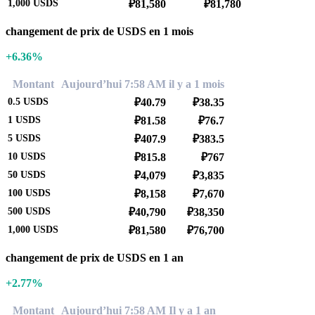
1,000
USDS
₽81,580
₽81,780
changement de prix de USDS en 1 mois
+6.36%
Montant
Aujourd’hui 7:58 AM
il y a 1 mois
0.5
USDS
₽40.79
₽38.35
1
USDS
₽81.58
₽76.7
5
USDS
₽407.9
₽383.5
10
USDS
₽815.8
₽767
50
USDS
₽4,079
₽3,835
100
USDS
₽8,158
₽7,670
500
USDS
₽40,790
₽38,350
1,000
USDS
₽81,580
₽76,700
changement de prix de USDS en 1 an
+2.77%
Montant
Aujourd’hui 7:58 AM
Il y a 1 an