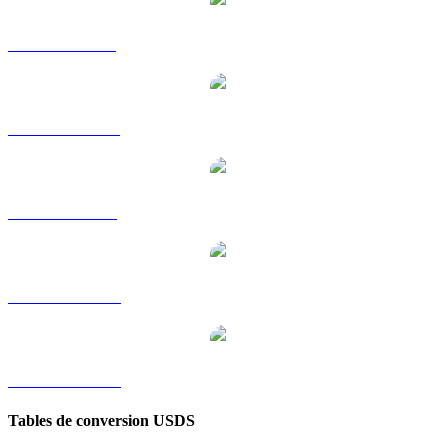
USDS vers GBP
USDS vers HKD
USDS vers SGD
USDS vers TWD
USDS vers KRW
Tables de conversion USDS