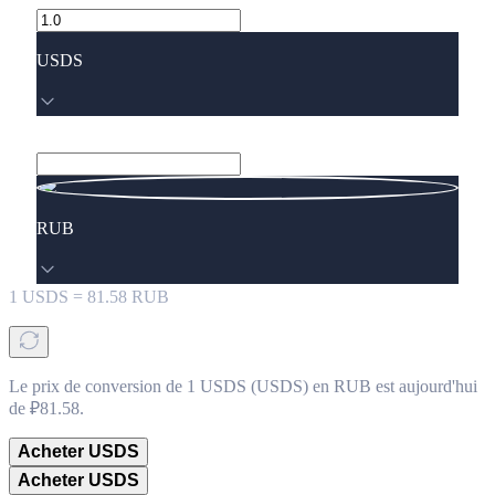
USDS
RUB
1
USDS
=
81.58
RUB
Le prix de conversion de 1 USDS (USDS) en RUB est aujourd'hui
de ₽81.58.
Acheter USDS
Acheter USDS