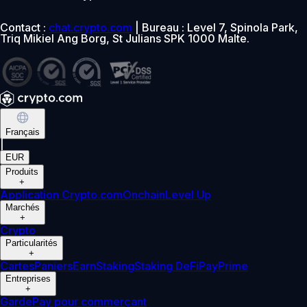
Contact :
chat.crypto.com
| Bureau : Level 7, Spinola Park,
Triq Mikiel Ang Borg, St Julians SPK 1000 Malte.
Français
|
EUR
Produits
+
Application Crypto.com
Onchain
Level Up
Marchés
+
Crypto
Particularités
+
Cartes
Paniers
Earn
Staking
Staking DeFi
Pay
Prime
Entreprises
+
Garde
Pay pour commerçant