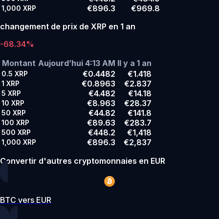
€896.3
€969.8
1,000
XRP
changement de prix de XRP en 1 an
-68.34%
Montant
Aujourd’hui 4:13 AM
Il y a 1 an
€0.4482
€1.418
0.5
XRP
€0.8963
€2.837
1
XRP
€4.482
€14.18
5
XRP
€8.963
€28.37
10
XRP
€44.82
€141.8
50
XRP
€89.63
€283.7
100
XRP
€448.2
€1,418
500
XRP
€896.3
€2,837
1,000
XRP
Convertir d'autres cryptomonnaies en EUR
BTC vers EUR