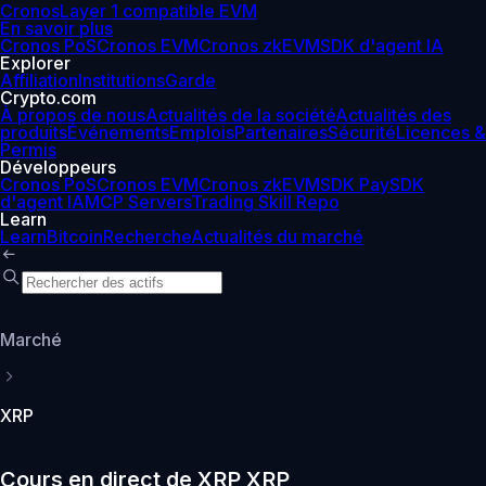
Cronos
Layer 1 compatible EVM
En savoir plus
Cronos PoS
Cronos EVM
Cronos zkEVM
SDK d'agent IA
Explorer
Affiliation
Institutions
Garde
Crypto.com
À propos de nous
Actualités de la société
Actualités des
produits
Événements
Emplois
Partenaires
Sécurité
Licences &
Permis
Développeurs
Cronos PoS
Cronos EVM
Cronos zkEVM
SDK Pay
SDK
d'agent IA
MCP Servers
Trading Skill Repo
Learn
Learn
Bitcoin
Recherche
Actualités du marché
Marché
XRP
Cours en direct de XRP XRP