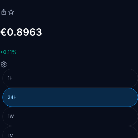
€0.8963
+0.11%
1H
24H
1W
1M