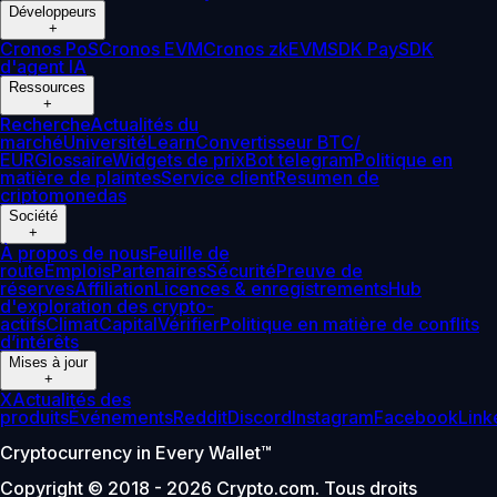
Développeurs
+
Cronos PoS
Cronos EVM
Cronos zkEVM
SDK Pay
SDK
d'agent IA
Ressources
+
Recherche
Actualités du
marché
Université
Learn
Convertisseur BTC/
EUR
Glossaire
Widgets de prix
Bot telegram
Politique en
matière de plaintes
Service client
Resumen de
criptomonedas
Société
+
À propos de nous
Feuille de
route
Emplois
Partenaires
Sécurité
Preuve de
réserves
Affiliation
Licences & enregistrements
Hub
d'exploration des crypto-
actifs
Climat
Capital
Vérifier
Politique en matière de conflits
d’intérêts
Mises à jour
+
X
Actualités des
produits
Événements
Reddit
Discord
Instagram
Facebook
Link
Cryptocurrency in Every Wallet™
Copyright © 2018 - 2026 Crypto.com. Tous droits