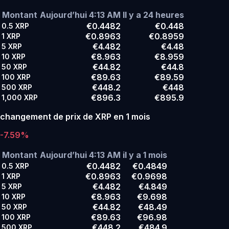
Montant
Aujourd’hui 4:13 AM
Il y a 24 heures
€0.4482
€0.448
0.5
XRP
€0.8963
€0.8959
1
XRP
€4.482
€4.48
5
XRP
€8.963
€8.959
10
XRP
€44.82
€44.8
50
XRP
€89.63
€89.59
100
XRP
€448.2
€448
500
XRP
€896.3
€895.9
1,000
XRP
changement de prix de XRP en 1 mois
-7.59%
Montant
Aujourd’hui 4:13 AM
il y a 1 mois
€0.4482
€0.4849
0.5
XRP
€0.8963
€0.9698
1
XRP
€4.482
€4.849
5
XRP
€8.963
€9.698
10
XRP
€44.82
€48.49
50
XRP
€89.63
€96.98
100
XRP
€448.2
€484.9
500
XRP