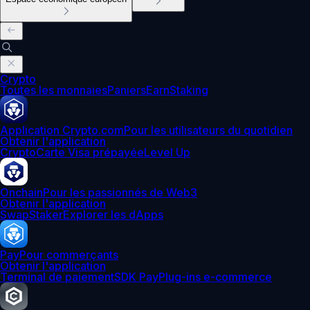
Crypto
Toutes les monnaies
Paniers
Earn
Staking
Application Crypto.com
Pour les utilisateurs du quotidien
Obtenir l'application
Crypto
Carte Visa prépayée
Level Up
Onchain
Pour les passionnés de Web3
Obtenir l'application
Swap
Staker
Explorer les dApps
Pay
Pour commerçants
Obtenir l'application
Terminal de paiement
SDK Pay
Plug-ins e-commerce