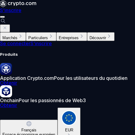
S'inscrire
Marchés
Particuliers
Entreprises
Découvrir
Se connecter
S'inscrire
Produits
Application Crypto.com
Pour les utilisateurs du quotidien
Obtenir
Onchain
Pour les passionnés de Web3
Obtenir
Français
EUR
Espace économique européen