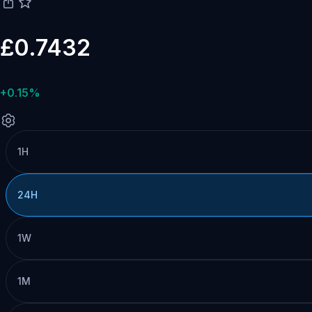
£0.7432
+0.15%
1H
24H
1W
1M