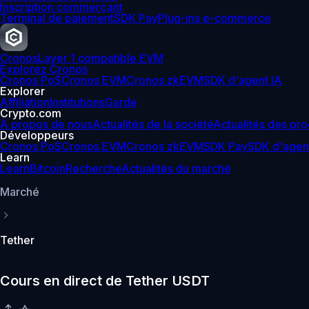
Inscription commerçant
Terminal de paiement
SDK Pay
Plug-ins e-commerce
Cronos
Layer 1 compatible EVM
Explorez Cronos
Cronos PoS
Cronos EVM
Cronos zkEVM
SDK d'agent IA
Explorer
Affiliation
Institutions
Garde
Crypto.com
À propos de nous
Actualités de la société
Actualités des pro
Développeurs
Cronos PoS
Cronos EVM
Cronos zkEVM
SDK Pay
SDK d'agen
Learn
Learn
Bitcoin
Recherche
Actualités du marché
Marché
Tether
Cours en direct de Tether USDT