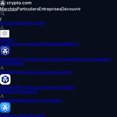
Marchés
Particuliers
Entreprises
Découvrir
/
Se connecter
S'inscrire
Crypto
Toutes les monnaies
Paniers
Earn
Staking
Application Crypto.com
Pour les utilisateurs du quotidien
Commencer
Crypto
Carte Visa prépayée
Level Up
Onchain
Pour les passionnés de Web3
Obtenir l'extension
Swap
Staker
Explorer les dApps
Pay
Pour commerçants