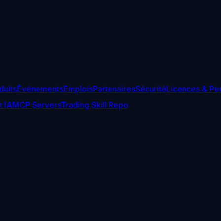
duits
Événements
Emplois
Partenaires
Sécurité
Licences & Pe
t IA
MCP Servers
Trading Skill Repo