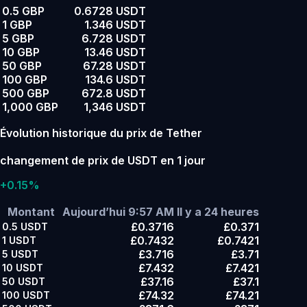
0.5 GBP
0.6728 USDT
1 GBP
1.346 USDT
5 GBP
6.728 USDT
10 GBP
13.46 USDT
50 GBP
67.28 USDT
100 GBP
134.6 USDT
500 GBP
672.8 USDT
1,000 GBP
1,346 USDT
Évolution historique du prix de Tether
changement de prix de USDT en 1 jour
+0.15%
Montant
Aujourd’hui 9:57 AM
Il y a 24 heures
£0.3716
£0.371
0.5
USDT
£0.7432
£0.7421
1
USDT
£3.716
£3.71
5
USDT
£7.432
£7.421
10
USDT
£37.16
£37.1
50
USDT
£74.32
£74.21
100
USDT