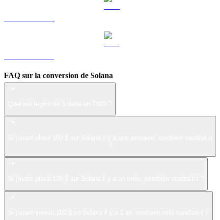
LEO vers TWD
ZEC vers TWD
FAQ sur la conversion de Solana
Quel est le prix de Solana en TWD ?
Si j'avais placé 100 $ sur Solana il y a une semaine, combien vaudrait-il
?
Si j'avais placé 100 $ sur Solana il y a un mois, combien vaudrait-il ?
Si j'avais investi 100 $ en Solana il y a 1 an, combien cela vaudrait-il ?