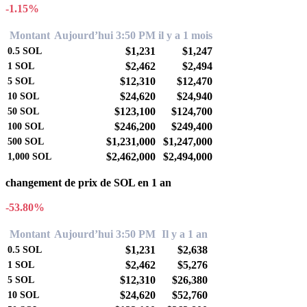
-1.15%
Montant
Aujourd’hui 3:50 PM
il y a 1 mois
$1,231
$1,247
0.5
SOL
$2,462
$2,494
1
SOL
$12,310
$12,470
5
SOL
$24,620
$24,940
10
SOL
$123,100
$124,700
50
SOL
$246,200
$249,400
100
SOL
$1,231,000
$1,247,000
500
SOL
$2,462,000
$2,494,000
1,000
SOL
changement de prix de SOL en 1 an
-53.80%
Montant
Aujourd’hui 3:50 PM
Il y a 1 an
$1,231
$2,638
0.5
SOL
$2,462
$5,276
1
SOL
$12,310
$26,380
5
SOL
$24,620
$52,760
10
SOL