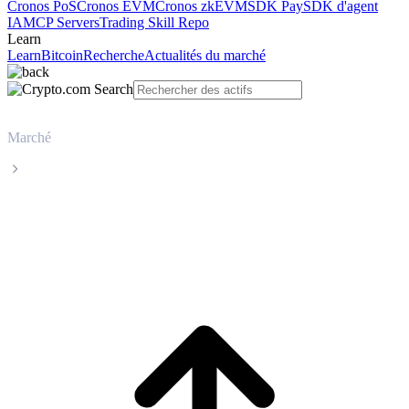
Cronos PoS
Cronos EVM
Cronos zkEVM
SDK Pay
SDK d'agent
IA
MCP Servers
Trading Skill Repo
Learn
Learn
Bitcoin
Recherche
Actualités du marché
Marché
Solana
Cours en direct de Solana SOL