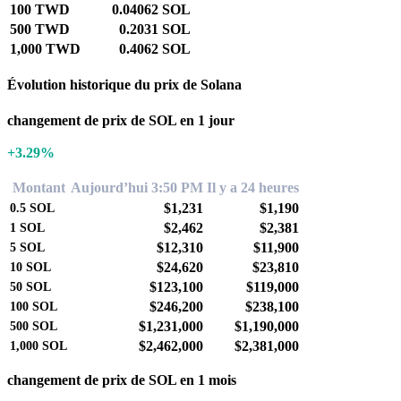
100 TWD
0.04062 SOL
500 TWD
0.2031 SOL
1,000 TWD
0.4062 SOL
Évolution historique du prix de Solana
changement de prix de SOL en 1 jour
+3.29%
Montant
Aujourd’hui 3:50 PM
Il y a 24 heures
$1,231
$1,190
0.5
SOL
$2,462
$2,381
1
SOL
$12,310
$11,900
5
SOL
$24,620
$23,810
10
SOL
$123,100
$119,000
50
SOL
$246,200
$238,100
100
SOL
$1,231,000
$1,190,000
500
SOL
$2,462,000
$2,381,000
1,000
SOL
changement de prix de SOL en 1 mois