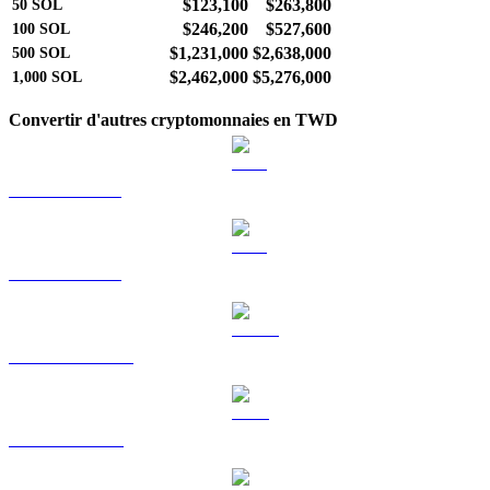
$123,100
$263,800
50
SOL
$246,200
$527,600
100
SOL
$1,231,000
$2,638,000
500
SOL
$2,462,000
$5,276,000
1,000
SOL
Convertir d'autres cryptomonnaies en TWD
BTC vers TWD
ETH vers TWD
USDT vers TWD
BNB vers TWD