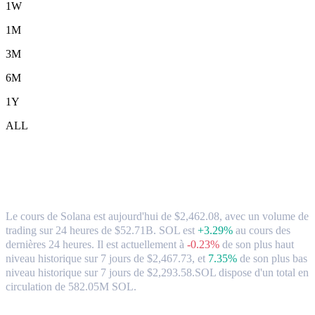
1W
1M
3M
6M
1Y
ALL
Solana (SOL) en TWD Taux de change et
données du marché
Le cours de Solana est aujourd'hui de $2,462.08, avec un volume de
trading sur 24 heures de $52.71B. SOL est
+3.29%
au cours des
dernières 24 heures.
Il est actuellement à
-0.23%
de son plus haut
niveau historique sur 7 jours de $2,467.73,
et
7.35%
de son plus bas
niveau historique sur 7 jours de $2,293.58.
SOL dispose d'un total en
circulation de 582.05M SOL.
paires de conversion populaires Solana