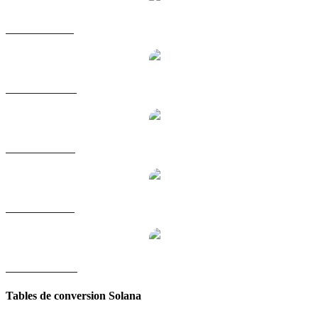
SOL vers GBP
SOL vers HKD
SOL vers RUB
SOL vers SGD
SOL vers KRW
Tables de conversion Solana