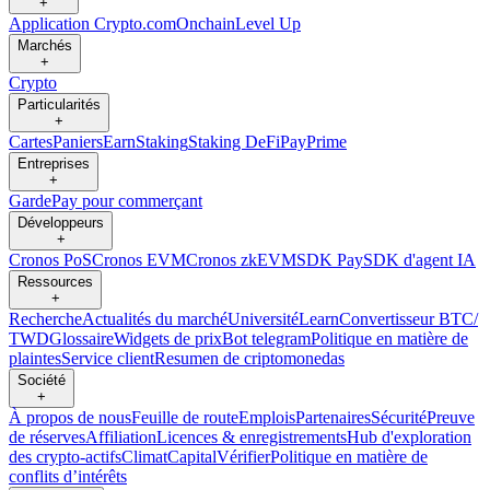
+
Application Crypto.com
Onchain
Level Up
Marchés
+
Crypto
Particularités
+
Cartes
Paniers
Earn
Staking
Staking DeFi
Pay
Prime
Entreprises
+
Garde
Pay pour commerçant
Développeurs
+
Cronos PoS
Cronos EVM
Cronos zkEVM
SDK Pay
SDK d'agent IA
Ressources
+
Recherche
Actualités du marché
Université
Learn
Convertisseur BTC/
TWD
Glossaire
Widgets de prix
Bot telegram
Politique en matière de
plaintes
Service client
Resumen de criptomonedas
Société
+
À propos de nous
Feuille de route
Emplois
Partenaires
Sécurité
Preuve
de réserves
Affiliation
Licences & enregistrements
Hub d'exploration
des crypto-actifs
Climat
Capital
Vérifier
Politique en matière de
conflits d’intérêts