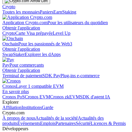
Crypto
Toutes les monnaies
Paniers
Earn
Staking
Application Crypto.com
Pour les utilisateurs du quotidien
Obtenir l'application
Crypto
Carte Visa prépayée
Level Up
Onchain
Pour les passionnés de Web3
Obtenir l'application
Swap
Staker
Explorer les dApps
Pay
Pour commerçants
Obtenir l'application
Terminal de paiement
SDK Pay
Plug-ins e-commerce
Cronos
Layer 1 compatible EVM
En savoir plus
Cronos PoS
Cronos EVM
Cronos zkEVM
SDK d'agent IA
Explorer
Affiliation
Institutions
Garde
Crypto.com
À propos de nous
Actualités de la société
Actualités des
produits
Événements
Emplois
Partenaires
Sécurité
Licences & Permis
Développeurs