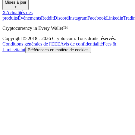
Mises à jour
+
X
Actualités des
produits
Événements
Reddit
Discord
Instagram
Facebook
Linkedin
Tradi
Cryptocurrency in Every Wallet™
Copyright © 2018 - 2026 Crypto.com. Tous droits réservés.
Conditions générales de l'EEE
Avis de confidentialité
Fees &
Limits
Statut
Préférences en matière de cookies