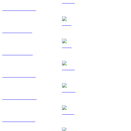
USDC vers TWD
XRP vers TWD
TRX vers TWD
HYPE vers TWD
DOGE vers TWD
USDS vers TWD