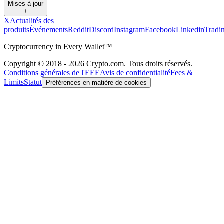
Mises à jour
+
X
Actualités des
produits
Événements
Reddit
Discord
Instagram
Facebook
Linkedin
Tradi
Cryptocurrency in Every Wallet™
Copyright © 2018 - 2026 Crypto.com. Tous droits réservés.
Conditions générales de l'EEE
Avis de confidentialité
Fees &
Limits
Statut
Préférences en matière de cookies