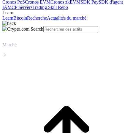
Cronos PoS
Cronos EVM
Cronos zkEVM
SDK Pay
SDK d'agent
IA
MCP Servers
Trading Skill Repo
Learn
Learn
Bitcoin
Recherche
Actualités du marché
Marché
Solana
Cours en direct de Solana SOL