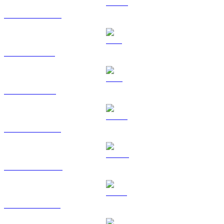
USDC vers KRW
XRP vers KRW
TRX vers KRW
HYPE vers KRW
DOGE vers KRW
USDS vers KRW