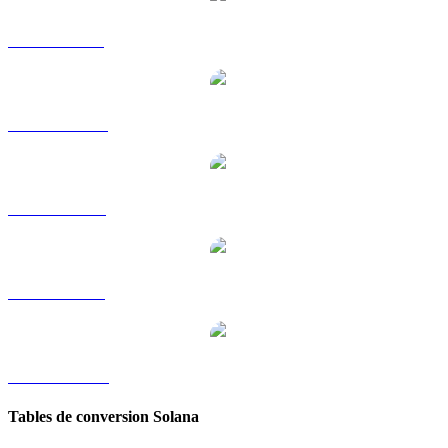
SOL vers GBP
SOL vers HKD
SOL vers RUB
SOL vers SGD
SOL vers TWD
Tables de conversion Solana