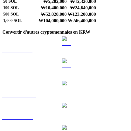
₩5,202,000
₩12,320,000
50
SOL
₩10,400,000
₩24,640,000
100
SOL
₩52,020,000
₩123,200,000
500
SOL
₩104,000,000
₩246,400,000
1,000
SOL
Convertir d'autres cryptomonnaies en KRW
BTC vers KRW
ETH vers KRW
USDT vers KRW
BNB vers KRW