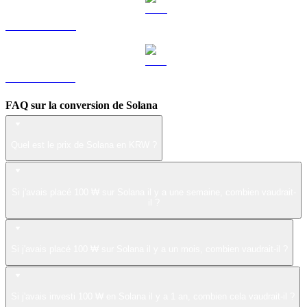
LEO vers KRW
ZEC vers KRW
FAQ sur la conversion de Solana
Quel est le prix de Solana en KRW ?
Si j'avais placé 100 ₩ sur Solana il y a une semaine, combien vaudrait-
il ?
Si j'avais placé 100 ₩ sur Solana il y a un mois, combien vaudrait-il ?
Si j'avais investi 100 ₩ en Solana il y a 1 an, combien cela vaudrait-il ?