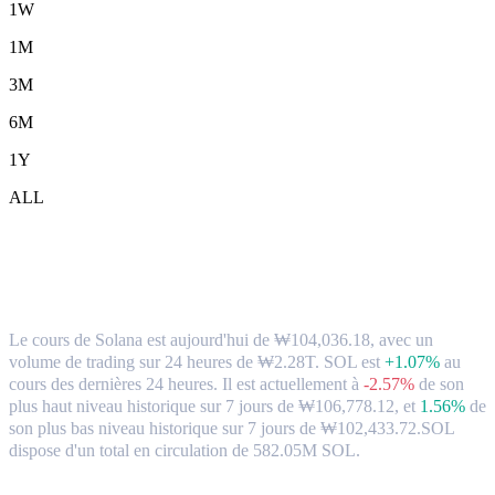
1W
1M
3M
6M
1Y
ALL
Solana (SOL) en KRW Taux de change et
données du marché
Le cours de Solana est aujourd'hui de ₩104,036.18, avec un
volume de trading sur 24 heures de ₩2.28T. SOL est
+1.07%
au
cours des dernières 24 heures.
Il est actuellement à
-2.57%
de son
plus haut niveau historique sur 7 jours de ₩106,778.12,
et
1.56%
de
son plus bas niveau historique sur 7 jours de ₩102,433.72.
SOL
dispose d'un total en circulation de 582.05M SOL.
paires de conversion populaires Solana