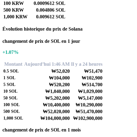
100 KRW
0.0009612 SOL
500 KRW
0.004806 SOL
1,000 KRW
0.009612 SOL
Évolution historique du prix de Solana
changement de prix de SOL en 1 jour
+1.07%
Montant
Aujourd’hui 1:46 AM
Il y a 24 heures
₩52,020
₩51,470
0.5
SOL
₩104,000
₩102,900
1
SOL
₩520,200
₩514,700
5
SOL
₩1,040,000
₩1,029,000
10
SOL
₩5,202,000
₩5,147,000
50
SOL
₩10,400,000
₩10,290,000
100
SOL
₩52,020,000
₩51,470,000
500
SOL
₩104,000,000
₩102,900,000
1,000
SOL
changement de prix de SOL en 1 mois