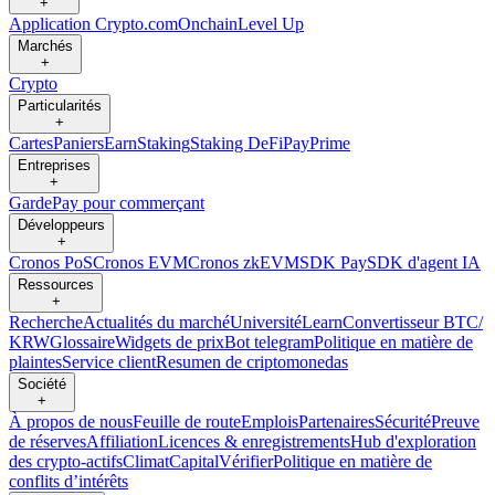
+
Application Crypto.com
Onchain
Level Up
Marchés
+
Crypto
Particularités
+
Cartes
Paniers
Earn
Staking
Staking DeFi
Pay
Prime
Entreprises
+
Garde
Pay pour commerçant
Développeurs
+
Cronos PoS
Cronos EVM
Cronos zkEVM
SDK Pay
SDK d'agent IA
Ressources
+
Recherche
Actualités du marché
Université
Learn
Convertisseur BTC/
KRW
Glossaire
Widgets de prix
Bot telegram
Politique en matière de
plaintes
Service client
Resumen de criptomonedas
Société
+
À propos de nous
Feuille de route
Emplois
Partenaires
Sécurité
Preuve
de réserves
Affiliation
Licences & enregistrements
Hub d'exploration
des crypto-actifs
Climat
Capital
Vérifier
Politique en matière de
conflits d’intérêts