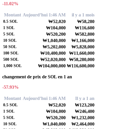
-11.02%
Montant
Aujourd’hui 1:46 AM
il y a 1 mois
₩52,020
₩58,280
0.5
SOL
₩104,000
₩116,600
1
SOL
₩520,200
₩582,800
5
SOL
₩1,040,000
₩1,166,000
10
SOL
₩5,202,000
₩5,828,000
50
SOL
₩10,400,000
₩11,660,000
100
SOL
₩52,020,000
₩58,280,000
500
SOL
₩104,000,000
₩116,600,000
1,000
SOL
changement de prix de SOL en 1 an
-57.93%
Montant
Aujourd’hui 1:46 AM
Il y a 1 an
₩52,020
₩123,200
0.5
SOL
₩104,000
₩246,400
1
SOL
₩520,200
₩1,232,000
5
SOL
₩1,040,000
₩2,464,000
10
SOL