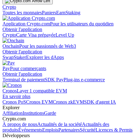
Crypto
Toutes les monnaies
Paniers
Earn
Staking
Application Crypto.com
Pour les utilisateurs du quotidien
Obtenir l'application
Crypto
Carte Visa prépayée
Level Up
Onchain
Pour les passionnés de Web3
Obtenir l'application
Swap
Staker
Explorer les dApps
Pay
Pour commerçants
Obtenir l'application
Terminal de paiement
SDK Pay
Plug-ins e-commerce
Cronos
Layer 1 compatible EVM
En savoir plus
Cronos PoS
Cronos EVM
Cronos zkEVM
SDK d'agent IA
Explorer
Affiliation
Institutions
Garde
Crypto.com
À propos de nous
Actualités de la société
Actualités des
produits
Événements
Emplois
Partenaires
Sécurité
Licences & Permis
Développeurs