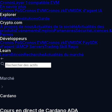
Cronos
Layer 1 compatible EVM
En savoir plus
Cronos PoS
Cronos EVM
Cronos zkEVM
SDK d'agent IA
Explorer
Affiliation
Institutions
Garde
Crypto.com
À propos de nous
Actualités de la société
Actualités des
produits
Événements
Emplois
Partenaires
Sécurité
Licences &
Permis
Développeurs
Cronos PoS
Cronos EVM
Cronos zkEVM
SDK Pay
SDK
d'agent IA
MCP Servers
Trading Skill Repo
Learn
Learn
Bitcoin
Recherche
Actualités du marché
Marché
Cardano
Cours en direct de Cardano ADA