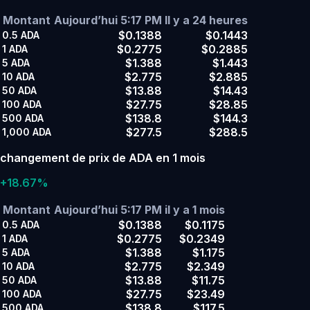
Montant
Aujourd’hui 5:17 PM
Il y a 24 heures
$0.1388
$0.1443
0.5
ADA
$0.2775
$0.2885
1
ADA
$1.388
$1.443
5
ADA
$2.775
$2.885
10
ADA
$13.88
$14.43
50
ADA
$27.75
$28.85
100
ADA
$138.8
$144.3
500
ADA
$277.5
$288.5
1,000
ADA
changement de prix de ADA en 1 mois
+18.67%
Montant
Aujourd’hui 5:17 PM
il y a 1 mois
$0.1388
$0.1175
0.5
ADA
$0.2775
$0.2349
1
ADA
$1.388
$1.175
5
ADA
$2.775
$2.349
10
ADA
$13.88
$11.75
50
ADA
$27.75
$23.49
100
ADA
$138.8
$117.5
500
ADA