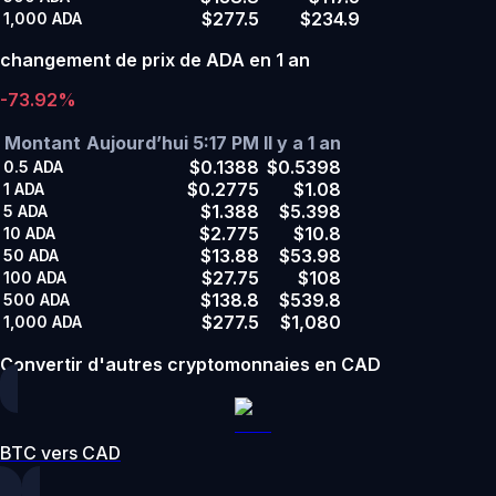
$277.5
$234.9
1,000
ADA
changement de prix de ADA en 1 an
-73.92%
Montant
Aujourd’hui 5:17 PM
Il y a 1 an
$0.1388
$0.5398
0.5
ADA
$0.2775
$1.08
1
ADA
$1.388
$5.398
5
ADA
$2.775
$10.8
10
ADA
$13.88
$53.98
50
ADA
$27.75
$108
100
ADA
$138.8
$539.8
500
ADA
$277.5
$1,080
1,000
ADA
Convertir d'autres cryptomonnaies en CAD
BTC vers CAD