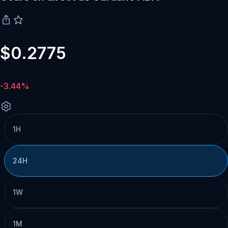
$0.2775
-3.44%
1H
24H
1W
1M