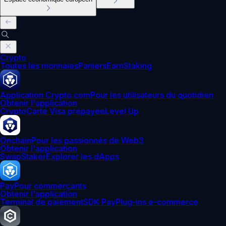
Crypto
Toutes les monnaies
Paniers
Earn
Staking
Application Crypto.com
Pour les utilisateurs du quotidien
Obtenir l'application
Crypto
Carte Visa prépayée
Level Up
Onchain
Pour les passionnés de Web3
Obtenir l'application
Swap
Staker
Explorer les dApps
Pay
Pour commerçants
Obtenir l'application
Terminal de paiement
SDK Pay
Plug-ins e-commerce