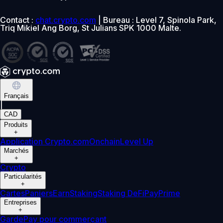
Contact :
chat.crypto.com
| Bureau : Level 7, Spinola Park,
Triq Mikiel Ang Borg, St Julians SPK 1000 Malte.
Français
|
CAD
Produits
+
Application Crypto.com
Onchain
Level Up
Marchés
+
Crypto
Particularités
+
Cartes
Paniers
Earn
Staking
Staking DeFi
Pay
Prime
Entreprises
+
Garde
Pay pour commerçant