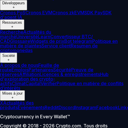
Développeurs
+
Cronos PoS
Cronos EVM
Cronos zkEVM
SDK Pay
SDK
d'agent IA
Ressources
+
Recherche
Actualités du
marché
Université
Learn
Convertisseur BTC/
CAD
Glossaire
Widgets de prix
Bot telegram
Politique en
matière de plaintes
Service client
Resumen de
criptomonedas
Société
+
À propos de nous
Feuille de
route
Emplois
Partenaires
Sécurité
Preuve de
réserves
Affiliation
Licences & enregistrements
Hub
d'exploration des crypto-
actifs
Climat
Capital
Vérifier
Politique en matière de conflits
d’intérêts
Mises à jour
+
X
Actualités des
produits
Événements
Reddit
Discord
Instagram
Facebook
Link
Cryptocurrency in Every Wallet™
Copyright © 2018 - 2026 Crypto.com. Tous droits