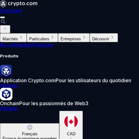
S'inscrire
Marchés
Particuliers
Entreprises
Découvrir
Se connecter
S'inscrire
Produits
Application Crypto.com
Pour les utilisateurs du quotidien
Obtenir
Onchain
Pour les passionnés de Web3
Obtenir
Français
CAD
Espace économique européen