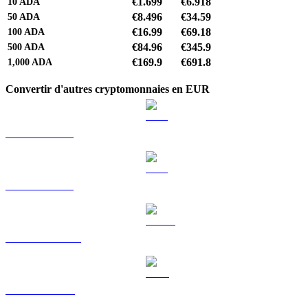
€1.699
€6.918
10
ADA
€8.496
€34.59
50
ADA
€16.99
€69.18
100
ADA
€84.96
€345.9
500
ADA
€169.9
€691.8
1,000
ADA
Convertir d'autres cryptomonnaies en EUR
BTC vers EUR
ETH vers EUR
USDT vers EUR
BNB vers EUR