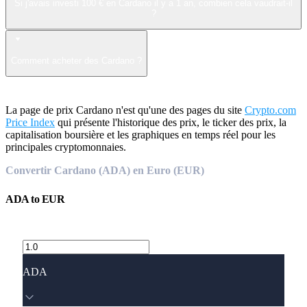
Si j'avais investi 100 € en Cardano il y a 1 an, combien cela vaudrait-il
?
Comment acheter des Cardano ?
La page de prix Cardano n'est qu'une des pages du site
Crypto.com
Price Index
qui présente l'historique des prix, le ticker des prix, la
capitalisation boursière et les graphiques en temps réel pour les
principales cryptomonnaies.
Convertir Cardano (ADA) en Euro (EUR)
ADA
to
EUR
ADA