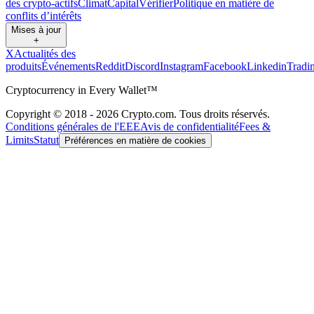
des crypto-actifs
Climat
Capital
Vérifier
Politique en matière de
conflits d’intérêts
Mises à jour
+
X
Actualités des
produits
Événements
Reddit
Discord
Instagram
Facebook
Linkedin
Tradi
Cryptocurrency in Every Wallet™
Copyright © 2018 - 2026 Crypto.com. Tous droits réservés.
Conditions générales de l'EEE
Avis de confidentialité
Fees &
Limits
Statut
Préférences en matière de cookies