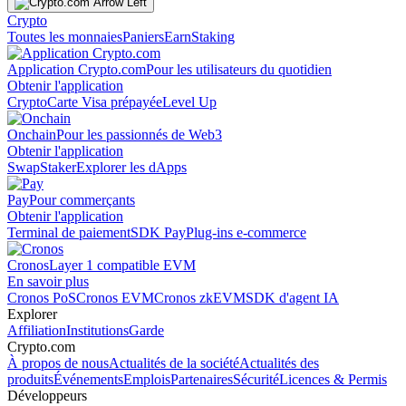
Crypto
Toutes les monnaies
Paniers
Earn
Staking
Application Crypto.com
Pour les utilisateurs du quotidien
Obtenir l'application
Crypto
Carte Visa prépayée
Level Up
Onchain
Pour les passionnés de Web3
Obtenir l'application
Swap
Staker
Explorer les dApps
Pay
Pour commerçants
Obtenir l'application
Terminal de paiement
SDK Pay
Plug-ins e-commerce
Cronos
Layer 1 compatible EVM
En savoir plus
Cronos PoS
Cronos EVM
Cronos zkEVM
SDK d'agent IA
Explorer
Affiliation
Institutions
Garde
Crypto.com
À propos de nous
Actualités de la société
Actualités des
produits
Événements
Emplois
Partenaires
Sécurité
Licences & Permis
Développeurs