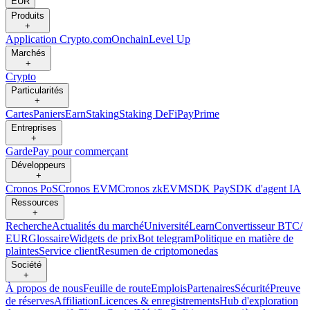
EUR
Produits
+
Application Crypto.com
Onchain
Level Up
Marchés
+
Crypto
Particularités
+
Cartes
Paniers
Earn
Staking
Staking DeFi
Pay
Prime
Entreprises
+
Garde
Pay pour commerçant
Développeurs
+
Cronos PoS
Cronos EVM
Cronos zkEVM
SDK Pay
SDK d'agent IA
Ressources
+
Recherche
Actualités du marché
Université
Learn
Convertisseur BTC/
EUR
Glossaire
Widgets de prix
Bot telegram
Politique en matière de
plaintes
Service client
Resumen de criptomonedas
Société
+
À propos de nous
Feuille de route
Emplois
Partenaires
Sécurité
Preuve
de réserves
Affiliation
Licences & enregistrements
Hub d'exploration