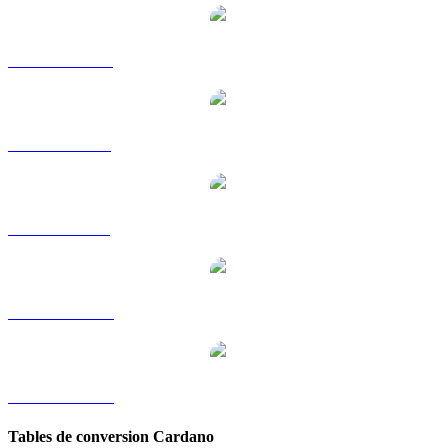
ADA vers HKD
ADA vers RUB
ADA vers SGD
ADA vers TWD
ADA vers KRW
Tables de conversion Cardano