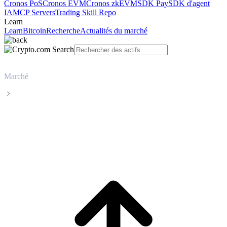
Cronos PoS
Cronos EVM
Cronos zkEVM
SDK Pay
SDK d'agent
IA
MCP Servers
Trading Skill Repo
Learn
Learn
Bitcoin
Recherche
Actualités du marché
Marché
Cardano
Cours en direct de Cardano ADA