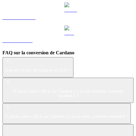
USDS vers EUR
LEO vers EUR
FAQ sur la conversion de Cardano
Quel est le prix de Cardano en EUR ?
Si j'avais placé 100 € sur Cardano il y a une semaine, combien
vaudrait-il ?
Si j'avais placé 100 € sur Cardano il y a un mois, combien vaudrait-il ?