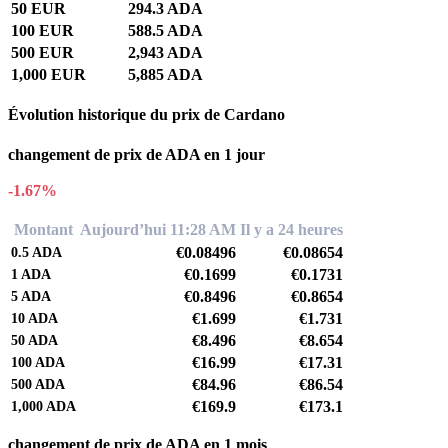
50 EUR
294.3 ADA
100 EUR
588.5 ADA
500 EUR
2,943 ADA
1,000 EUR
5,885 ADA
Évolution historique du prix de Cardano
changement de prix de ADA en 1 jour
-1.67%
Montant
Aujourd’hui 11:28 AM
Il y a 24 heures
€0.08496
€0.08654
0.5
ADA
€0.1699
€0.1731
1
ADA
€0.8496
€0.8654
5
ADA
€1.699
€1.731
10
ADA
€8.496
€8.654
50
ADA
€16.99
€17.31
100
ADA
€84.96
€86.54
500
ADA
€169.9
€173.1
1,000
ADA
changement de prix de ADA en 1 mois