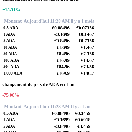
+15.51%
Montant
Aujourd’hui 11:28 AM
il y a 1 mois
€0.08496
€0.07336
0.5
ADA
€0.1699
€0.1467
1
ADA
€0.8496
€0.7336
5
ADA
€1.699
€1.467
10
ADA
€8.496
€7.336
50
ADA
€16.99
€14.67
100
ADA
€84.96
€73.36
500
ADA
€169.9
€146.7
1,000
ADA
changement de prix de ADA en 1 an
-75.08%
Montant
Aujourd’hui 11:28 AM
Il y a 1 an
€0.08496
€0.3459
0.5
ADA
€0.1699
€0.6918
1
ADA
€0.8496
€3.459
5
ADA