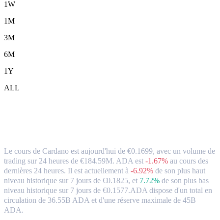
1W
1M
3M
6M
1Y
ALL
Cardano (ADA) en EUR Taux de change
et données du marché
Le cours de Cardano est aujourd'hui de €0.1699, avec un volume de
trading sur 24 heures de €184.59M. ADA est
-1.67%
au cours des
dernières 24 heures.
Il est actuellement à
-6.92%
de son plus haut
niveau historique sur 7 jours de €0.1825,
et
7.72%
de son plus bas
niveau historique sur 7 jours de €0.1577.
ADA dispose d'un total en
circulation de 36.55B ADA et d'une réserve maximale de 45B
ADA.