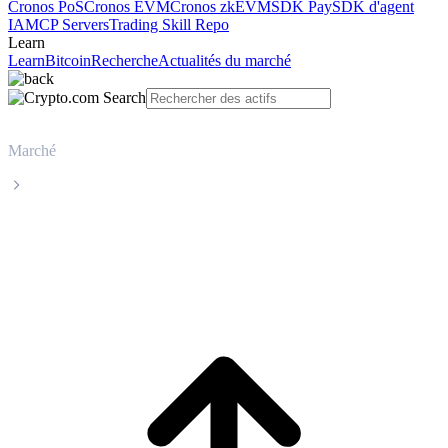
Cronos PoS
Cronos EVM
Cronos zkEVM
SDK Pay
SDK d'agent
IA
MCP Servers
Trading Skill Repo
Learn
Learn
Bitcoin
Recherche
Actualités du marché
Marché
Cardano
Cours en direct de Cardano ADA