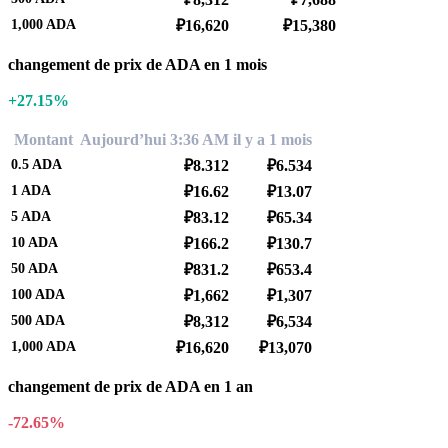
1,000
ADA
₽16,620
₽15,380
changement de prix de ADA en 1 mois
+27.15%
Montant
Aujourd’hui 3:36 AM
il y a 1 mois
0.5
ADA
₽8.312
₽6.534
1
ADA
₽16.62
₽13.07
5
ADA
₽83.12
₽65.34
10
ADA
₽166.2
₽130.7
50
ADA
₽831.2
₽653.4
100
ADA
₽1,662
₽1,307
500
ADA
₽8,312
₽6,534
1,000
ADA
₽16,620
₽13,070
changement de prix de ADA en 1 an
-72.65%