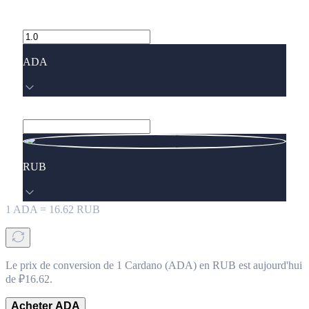
ADA
RUB
1
ADA
=
16.62
RUB
Le prix de conversion de 1 Cardano (ADA) en RUB est aujourd'hui
de ₽16.62.
Acheter ADA