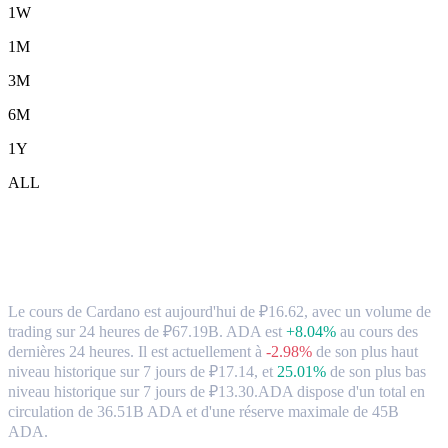
1W
1M
3M
6M
1Y
ALL
Cardano (ADA) en RUB Taux de change
et données du marché
Le cours de Cardano est aujourd'hui de ₽16.62, avec un volume de
trading sur 24 heures de ₽67.19B. ADA est
+8.04%
au cours des
dernières 24 heures.
Il est actuellement à
-2.98%
de son plus haut
niveau historique sur 7 jours de ₽17.14,
et
25.01%
de son plus bas
niveau historique sur 7 jours de ₽13.30.
ADA dispose d'un total en
circulation de 36.51B ADA et d'une réserve maximale de 45B
ADA.