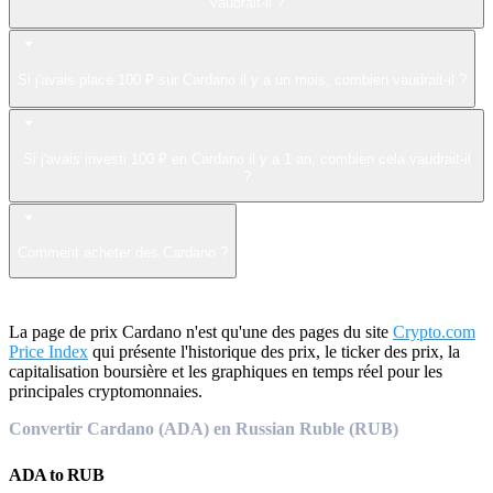
vaudrait-il ?
Si j'avais placé 100 ₽ sur Cardano il y a un mois, combien vaudrait-il ?
Si j'avais investi 100 ₽ en Cardano il y a 1 an, combien cela vaudrait-il
?
Comment acheter des Cardano ?
La page de prix Cardano n'est qu'une des pages du site
Crypto.com
Price Index
qui présente l'historique des prix, le ticker des prix, la
capitalisation boursière et les graphiques en temps réel pour les
principales cryptomonnaies.
Convertir Cardano (ADA) en Russian Ruble (RUB)
ADA
to
RUB