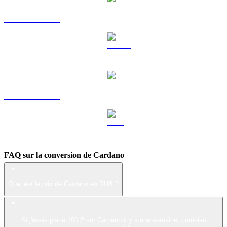
HYPE vers RUB
DOGE vers RUB
USDS vers RUB
LEO vers RUB
FAQ sur la conversion de Cardano
Quel est le prix de Cardano en RUB ?
Si j'avais placé 100 ₽ sur Cardano il y a une semaine, combien