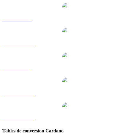
ADA vers GBP
ADA vers HKD
ADA vers SGD
ADA vers TWD
ADA vers KRW
Tables de conversion Cardano