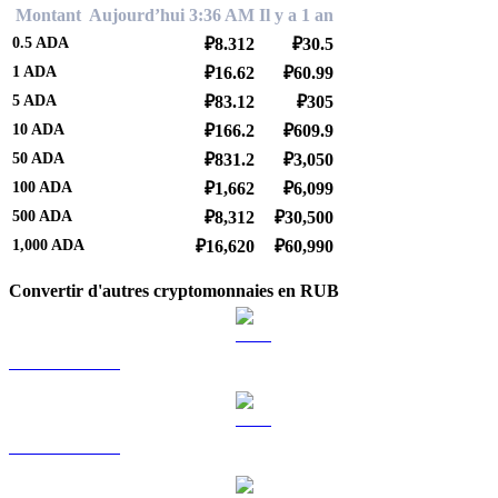
Montant
Aujourd’hui 3:36 AM
Il y a 1 an
0.5
ADA
₽8.312
₽30.5
1
ADA
₽16.62
₽60.99
5
ADA
₽83.12
₽305
10
ADA
₽166.2
₽609.9
50
ADA
₽831.2
₽3,050
100
ADA
₽1,662
₽6,099
500
ADA
₽8,312
₽30,500
1,000
ADA
₽16,620
₽60,990
Convertir d'autres cryptomonnaies en RUB
BTC vers RUB
ETH vers RUB