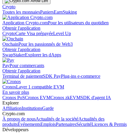
Crypto
Toutes les monnaies
Paniers
Earn
Staking
Application Crypto.com
Pour les utilisateurs du quotidien
Obtenir l'application
Crypto
Carte Visa prépayée
Level Up
Onchain
Pour les passionnés de Web3
Obtenir l'application
Swap
Staker
Explorer les dApps
Pay
Pour commerçants
Obtenir l'application
Terminal de paiement
SDK Pay
Plug-ins e-commerce
Cronos
Layer 1 compatible EVM
En savoir plus
Cronos PoS
Cronos EVM
Cronos zkEVM
SDK d'agent IA
Explorer
Affiliation
Institutions
Garde
Crypto.com
À propos de nous
Actualités de la société
Actualités des
produits
Événements
Emplois
Partenaires
Sécurité
Licences & Permis
Développeurs