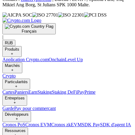
Mikiel Ang Borg, St Julians SPK 1000 Malte.
Français
|
RUB
Produits
+
Application Crypto.com
Onchain
Level Up
Marchés
+
Crypto
Particularités
+
Cartes
Paniers
Earn
Staking
Staking DeFi
Pay
Prime
Entreprises
+
Garde
Pay pour commerçant
Développeurs
+
Cronos PoS
Cronos EVM
Cronos zkEVM
SDK Pay
SDK d'agent IA
Ressources