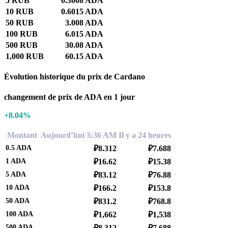
5 RUB
0.3008 ADA
10 RUB
0.6015 ADA
50 RUB
3.008 ADA
100 RUB
6.015 ADA
500 RUB
30.08 ADA
1,000 RUB
60.15 ADA
Évolution historique du prix de Cardano
changement de prix de ADA en 1 jour
+8.04%
Montant
Aujourd’hui 3:36 AM
Il y a 24 heures
0.5
ADA
₽8.312
₽7.688
1
ADA
₽16.62
₽15.38
5
ADA
₽83.12
₽76.88
10
ADA
₽166.2
₽153.8
50
ADA
₽831.2
₽768.8
100
ADA
₽1,662
₽1,538
500
ADA
₽8,312
₽7,688