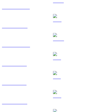
USDT vers RUB
BNB vers RUB
USDC vers RUB
XRP vers RUB
SOL vers RUB
TRX vers RUB