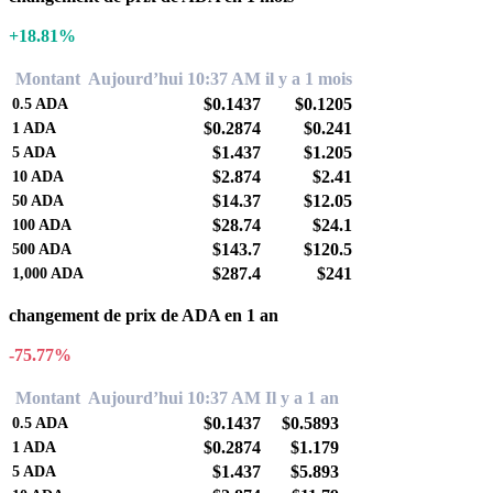
+18.81%
Montant
Aujourd’hui 10:37 AM
il y a 1 mois
$0.1437
$0.1205
0.5
ADA
$0.2874
$0.241
1
ADA
$1.437
$1.205
5
ADA
$2.874
$2.41
10
ADA
$14.37
$12.05
50
ADA
$28.74
$24.1
100
ADA
$143.7
$120.5
500
ADA
$287.4
$241
1,000
ADA
changement de prix de ADA en 1 an
-75.77%
Montant
Aujourd’hui 10:37 AM
Il y a 1 an
$0.1437
$0.5893
0.5
ADA
$0.2874
$1.179
1
ADA
$1.437
$5.893
5
ADA