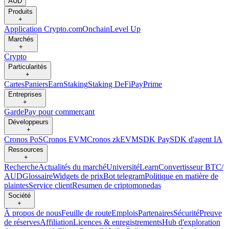
AUD
Produits
+
Application Crypto.com
Onchain
Level Up
Marchés
+
Crypto
Particularités
+
Cartes
Paniers
Earn
Staking
Staking DeFi
Pay
Prime
Entreprises
+
Garde
Pay pour commerçant
Développeurs
+
Cronos PoS
Cronos EVM
Cronos zkEVM
SDK Pay
SDK d'agent IA
Ressources
+
Recherche
Actualités du marché
Université
Learn
Convertisseur BTC/
AUD
Glossaire
Widgets de prix
Bot telegram
Politique en matière de
plaintes
Service client
Resumen de criptomonedas
Société
+
À propos de nous
Feuille de route
Emplois
Partenaires
Sécurité
Preuve
de réserves
Affiliation
Licences & enregistrements
Hub d'exploration