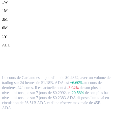
1W
1M
3M
6M
1Y
ALL
Cardano (ADA) en AUD Taux de change
et données du marché
Le cours de Cardano est aujourd'hui de $0.2874, avec un volume de
trading sur 24 heures de $1.18B. ADA est
+6.60%
au cours des
dernières 24 heures.
Il est actuellement à
-3.94%
de son plus haut
niveau historique sur 7 jours de $0.2992,
et
20.58%
de son plus bas
niveau historique sur 7 jours de $0.2383.
ADA dispose d'un total en
circulation de 36.51B ADA et d'une réserve maximale de 45B
ADA.