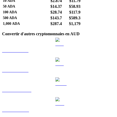
$2.874
$11.79
10
ADA
$14.37
$58.93
50
ADA
$28.74
$117.9
100
ADA
$143.7
$589.3
500
ADA
$287.4
$1,179
1,000
ADA
Convertir d'autres cryptomonnaies en AUD
BTC vers AUD
ETH vers AUD
USDT vers AUD
BNB vers AUD