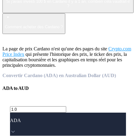
Si j'avais investi 100 $ en Cardano il y a 1 an, combien cela vaudrait-il
?
Comment acheter des Cardano ?
La page de prix Cardano n'est qu'une des pages du site
Crypto.com
Price Index
qui présente l'historique des prix, le ticker des prix, la
capitalisation boursière et les graphiques en temps réel pour les
principales cryptomonnaies.
Convertir Cardano (ADA) en Australian Dollar (AUD)
ADA
to
AUD
ADA