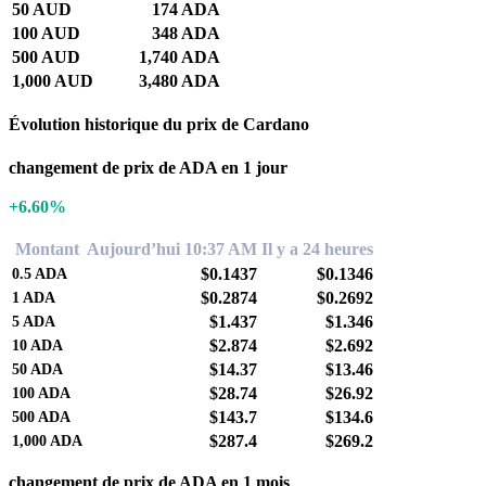
50 AUD
174 ADA
100 AUD
348 ADA
500 AUD
1,740 ADA
1,000 AUD
3,480 ADA
Évolution historique du prix de Cardano
changement de prix de ADA en 1 jour
+6.60%
Montant
Aujourd’hui 10:37 AM
Il y a 24 heures
$0.1437
$0.1346
0.5
ADA
$0.2874
$0.2692
1
ADA
$1.437
$1.346
5
ADA
$2.874
$2.692
10
ADA
$14.37
$13.46
50
ADA
$28.74
$26.92
100
ADA
$143.7
$134.6
500
ADA
$287.4
$269.2
1,000
ADA
changement de prix de ADA en 1 mois