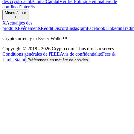
des crypto-actifs
Climat
Capital
Vérifier
Politique en matière de
conflits d’intérêts
Mises à jour
+
X
Actualités des
produits
Événements
Reddit
Discord
Instagram
Facebook
Linkedin
Tradi
Cryptocurrency in Every Wallet™
Copyright © 2018 - 2026 Crypto.com. Tous droits réservés.
Conditions générales de l'EEE
Avis de confidentialité
Fees &
Limits
Statut
Préférences en matière de cookies