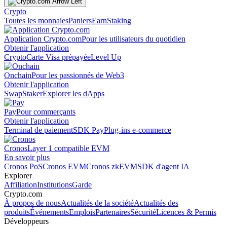
Crypto
Toutes les monnaies
Paniers
Earn
Staking
Application Crypto.com
Pour les utilisateurs du quotidien
Obtenir l'application
Crypto
Carte Visa prépayée
Level Up
Onchain
Pour les passionnés de Web3
Obtenir l'application
Swap
Staker
Explorer les dApps
Pay
Pour commerçants
Obtenir l'application
Terminal de paiement
SDK Pay
Plug-ins e-commerce
Cronos
Layer 1 compatible EVM
En savoir plus
Cronos PoS
Cronos EVM
Cronos zkEVM
SDK d'agent IA
Explorer
Affiliation
Institutions
Garde
Crypto.com
À propos de nous
Actualités de la société
Actualités des
produits
Événements
Emplois
Partenaires
Sécurité
Licences & Permis
Développeurs