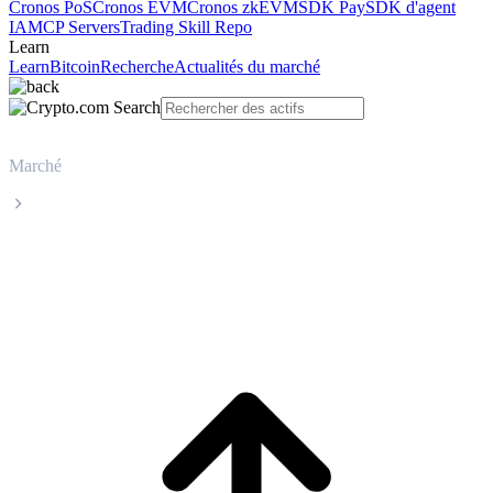
Cronos PoS
Cronos EVM
Cronos zkEVM
SDK Pay
SDK d'agent
IA
MCP Servers
Trading Skill Repo
Learn
Learn
Bitcoin
Recherche
Actualités du marché
Marché
Cardano
Cours en direct de Cardano ADA