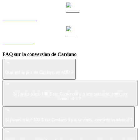
USDS vers AUD
LEO vers AUD
FAQ sur la conversion de Cardano
Quel est le prix de Cardano en AUD ?
Si j'avais placé 100 $ sur Cardano il y a une semaine, combien
vaudrait-il ?
Si j'avais placé 100 $ sur Cardano il y a un mois, combien vaudrait-il ?