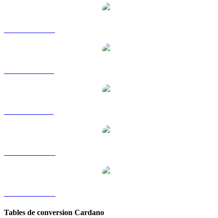
ADA vers HKD
ADA vers RUB
ADA vers SGD
ADA vers TWD
ADA vers KRW
Tables de conversion Cardano