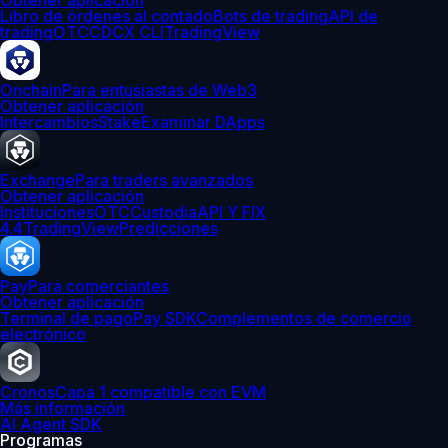
Obtener aplicación
Libro de órdenes al contado
Bots de trading
API de
trading
OTC
CDCX CLI
TradingView
Onchain
Para entusiastas de Web3
Obtener aplicación
Intercambios
Stake
Examinar DApps
Exchange
Para traders avanzados
Obtener aplicación
Instituciones
OTC
Custodia
API Y FIX
4.4
TradingView
Predicciones
Pay
Para comerciantes
Obtener aplicación
Terminal de pago
Pay SDK
Complementos de comercio
electrónico
Cronos
Capa 1 compatible con EVM
Más información
AI Agent SDK
Programas