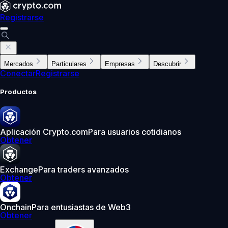
Registrarse
Mercados
Particulares
Empresas
Descubrir
Conectar
Registrarse
Productos
Aplicación Crypto.com
Para usuarios cotidianos
Obtener
Exchange
Para traders avanzados
Obtener
Onchain
Para entusiastas de Web3
Obtener