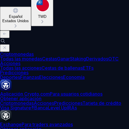
Español
TWD
Estados Unidos
Criptomonedas
Todas las monedas
Cestas
Ganar
Staking
Derivados
OTC
Acciones
Todas las acciones
Cestas de ballenas
ETFs
Predicciones
Deportes
Finanzas
Elecciones
Economía
Aplicación Crypto.com
Para usuarios cotidianos
Obtener aplicación
Criptomonedas
Acciones
Predicciones
Tarjeta de crédito
Visa Signature®
Banca
Level Up
IRAs
Exchange
Para traders avanzados