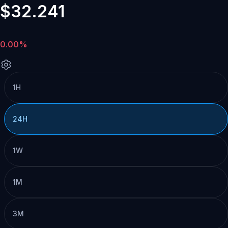
$32.241
0.00%
1H
24H
1W
1M
3M