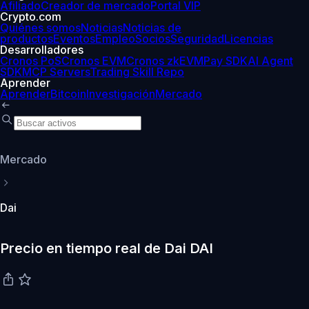
Afiliado
Creador de mercado
Portal VIP
Crypto.com
Quiénes somos
Noticias
Noticias de
productos
Eventos
Empleo
Socios
Seguridad
Licencias
Desarrolladores
Cronos PoS
Cronos EVM
Cronos zkEVM
Pay SDK
AI Agent
SDK
MCP Servers
Trading Skill Repo
Aprender
Aprender
Bitcoin
Investigación
Mercado
Mercado
Dai
Precio en tiempo real de Dai DAI