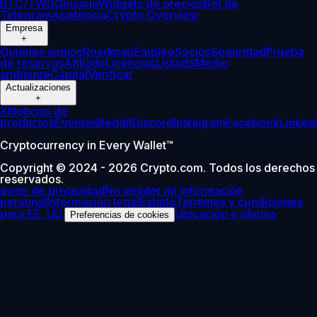
BTC/TWD
Glosario
Widgets de precios
Bot de
Telegram
Asistencia
Crypto Overview
Empresa
+
Quiénes somos
Roadmap
Empleo
Socios
Seguridad
Prueba
de reservas
Afiliado
Licencias
Listado
Medio
ambiente
Capital
Verificar
Actualizaciones
+
X
Noticias de
productos
Eventos
Reddit
Discord
Instagram
Facebook
Linked
Cryptocurrency in Every Wallet™
Copyright © 2024 - 2026 Crypto.com. Todos los derechos
reservados.
aviso de privacidad
No vender mi información
personal
Información legal
Estado
Términos y condiciones
para EE. UU.
Ubicación e idioma
Preferencias de cookies