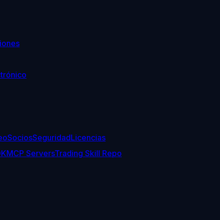
iones
trónico
eo
Socios
Seguridad
Licencias
DK
MCP Servers
Trading Skill Repo