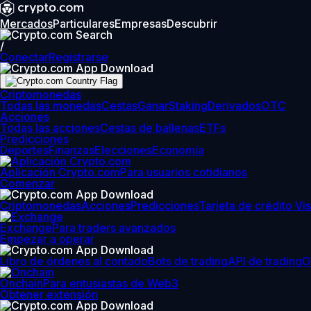
Mercados
Particulares
Empresas
Descubrir
/
Conectar
Registrarse
Criptomonedas
Todas las monedas
Cestas
Ganar
Staking
Derivados
OTC
Acciones
Todas las acciones
Cestas de ballenas
ETFs
Predicciones
Deportes
Finanzas
Elecciones
Economía
Aplicación Crypto.com
Para usuarios cotidianos
Comenzar
Criptomonedas
Acciones
Predicciones
Tarjeta de crédito Vi
Exchange
Para traders avanzados
Empezar a operar
Libro de órdenes al contado
Bots de trading
API de trading
O
Onchain
Para entusiastas de Web3
Obtener extensión