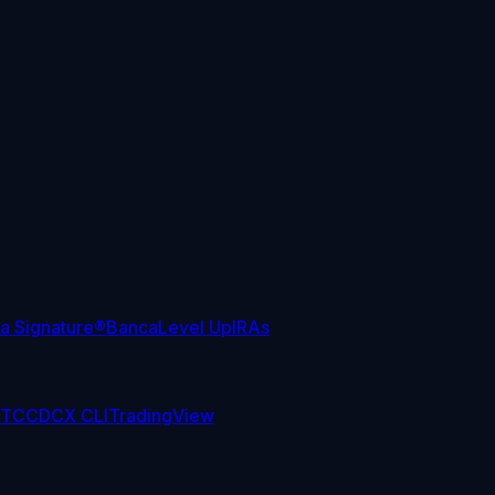
sa Signature®
Banca
Level Up
IRAs
TC
CDCX CLI
TradingView