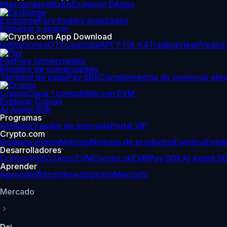
Intercambios
Stake
Examinar DApps
Exchange
Para traders avanzados
Empezar a operar
Instituciones
OTC
Custodia
API Y FIX 4.4
TradingView
Predicc
Pay
Para comerciantes
Registro de comerciantes
Terminal de pago
Pay SDK
Complementos de comercio elec
Cronos
Capa 1 compatible con EVM
Explorar Cronos
AI Agent SDK
Programas
Afiliado
Creador de mercado
Portal VIP
Crypto.com
Quiénes somos
Noticias
Noticias de productos
Eventos
Empl
Desarrolladores
Cronos PoS
Cronos EVM
Cronos zkEVM
Pay SDK
AI Agent S
Aprender
Aprender
Bitcoin
Investigación
Mercado
Mercado