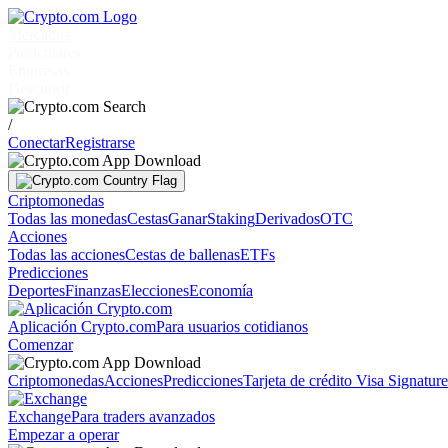
Mercados
Particulares
Empresas
Descubrir
/
Conectar
Registrarse
Criptomonedas
Todas las monedas
Cestas
Ganar
Staking
Derivados
OTC
Acciones
Todas las acciones
Cestas de ballenas
ETFs
Predicciones
Deportes
Finanzas
Elecciones
Economía
Aplicación Crypto.com
Para usuarios cotidianos
Comenzar
Criptomonedas
Acciones
Predicciones
Tarjeta de crédito Visa Signatur
Exchange
Para traders avanzados
Empezar a operar