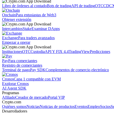
Libro de órdenes al contado
Bots de trading
API de trading
OTC
CDCX
Onchain
Para entusiastas de Web3
Obtener extensión
Intercambios
Stake
Examinar DApps
Exchange
Para traders avanzados
Empezar a operar
Instituciones
OTC
Custodia
API Y FIX 4.4
TradingView
Predicciones
Pay
Para comerciantes
Registro de comerciantes
Terminal de pago
Pay SDK
Complementos de comercio electrónico
Cronos
Capa 1 compatible con EVM
Explorar Cronos
AI Agent SDK
Programas
Afiliado
Creador de mercado
Portal VIP
Crypto.com
Quiénes somos
Noticias
Noticias de productos
Eventos
Empleo
Socios
S
Desarrolladores