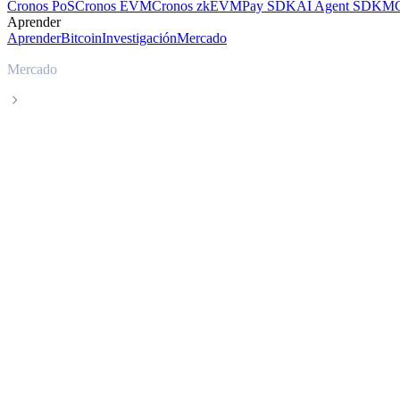
Cronos PoS
Cronos EVM
Cronos zkEVM
Pay SDK
AI Agent SDK
MC
Aprender
Aprender
Bitcoin
Investigación
Mercado
Mercado
Dai
Precio en tiempo real de Dai DAI