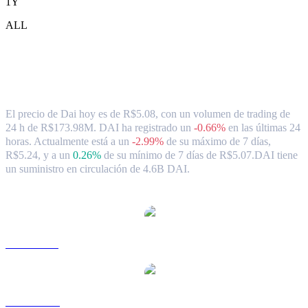
1Y
ALL
Tipo de cambio y datos del mercado de
Dai ( DAI ) a BRL
El precio de Dai hoy es de R$5.08, con un volumen de trading de
24 h de R$173.98M. DAI ha registrado un
-0.66%
en las últimas 24
horas.
Actualmente está a un
-2.99%
de su máximo de 7 días,
R$5.24,
y a un
0.26%
de su mínimo de 7 días de R$5.07.
DAI tiene
un suministro en circulación de 4.6B DAI.
Pares de conversión de Dai populares
DAI a USD
DAI a AUD