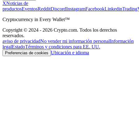
X
Noticias de
productos
Eventos
Reddit
Discord
Instagram
Facebook
Linkedin
Trading
Cryptocurrency in Every Wallet™
Copyright © 2024 - 2026 Crypto.com. Todos los derechos
reservados.
aviso de privacidad
No vender mi información personal
Información
legal
Estado
Términos y condiciones para EE. UU.
Ubicación e idioma
Preferencias de cookies