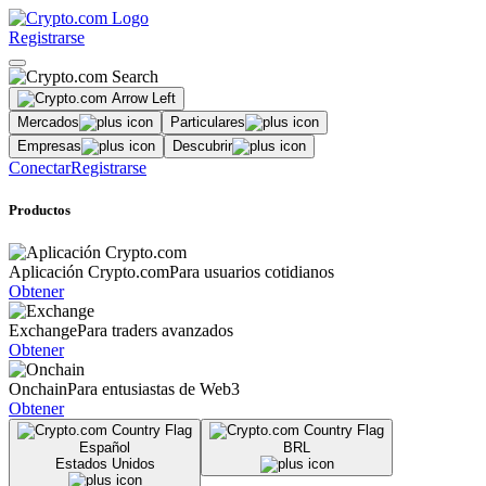
Registrarse
Mercados
Particulares
Empresas
Descubrir
Conectar
Registrarse
Productos
Aplicación Crypto.com
Para usuarios cotidianos
Obtener
Exchange
Para traders avanzados
Obtener
Onchain
Para entusiastas de Web3
Obtener
Español
BRL
Estados Unidos