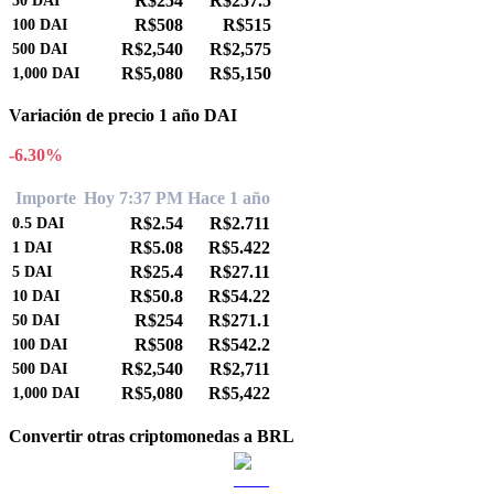
R$254
R$257.5
50
DAI
R$508
R$515
100
DAI
R$2,540
R$2,575
500
DAI
R$5,080
R$5,150
1,000
DAI
Variación de precio 1 año DAI
-6.30%
Importe
Hoy 7:37 PM
Hace 1 año
R$2.54
R$2.711
0.5
DAI
R$5.08
R$5.422
1
DAI
R$25.4
R$27.11
5
DAI
R$50.8
R$54.22
10
DAI
R$254
R$271.1
50
DAI
R$508
R$542.2
100
DAI
R$2,540
R$2,711
500
DAI
R$5,080
R$5,422
1,000
DAI
Convertir otras criptomonedas a BRL