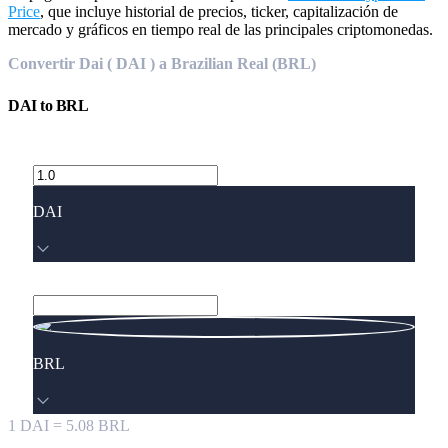
Price
, que incluye historial de precios, ticker, capitalización de
mercado y gráficos en tiempo real de las principales criptomonedas.
Convertir Dai ( DAI ) a Brazilian Real (BRL)
DAI
to
BRL
DAI
BRL
1
DAI
=
5.08
BRL