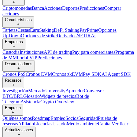
+
Criptomonedas
Banca
Acciones
Deportes
Predicciones
Comprar
acciones
Características
+
Tarjetas
Cestas
Earn
Staking
DeFi Staking
Pay
Prime
Opciones
UpDown
Opciones de strike
Derivados
NFT
IRAs
Empresas
+
Custodia
Instituciones
API de trading
Pay para comerciantes
Programa
de MM
Portal VIP
Predicciones
Desarrolladores
+
Cronos PoS
Cronos EVM
Cronos zkEVM
Pay SDK
AI Agent SDK
Recursos
+
Investigación
Mercado
University
Aprender
Conversor
BTC/BRL
Glosario
Widgets de precios
Bot de
Telegram
Asistencia
Crypto Overview
Empresa
+
Quiénes somos
Roadmap
Empleo
Socios
Seguridad
Prueba de
reservas
Afiliado
Licencias
Listado
Medio ambiente
Capital
Verificar
Actualizaciones
+