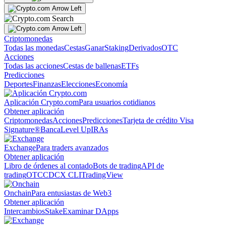
Criptomonedas
Todas las monedas
Cestas
Ganar
Staking
Derivados
OTC
Acciones
Todas las acciones
Cestas de ballenas
ETFs
Predicciones
Deportes
Finanzas
Elecciones
Economía
Aplicación Crypto.com
Para usuarios cotidianos
Obtener aplicación
Criptomonedas
Acciones
Predicciones
Tarjeta de crédito Visa
Signature®
Banca
Level Up
IRAs
Exchange
Para traders avanzados
Obtener aplicación
Libro de órdenes al contado
Bots de trading
API de
trading
OTC
CDCX CLI
TradingView
Onchain
Para entusiastas de Web3
Obtener aplicación
Intercambios
Stake
Examinar DApps