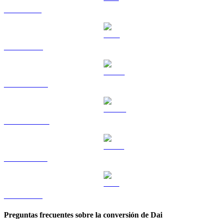
SOL a BRL
TRX a BRL
HYPE a BRL
DOGE a BRL
USDS a BRL
LEO a BRL
Preguntas frecuentes sobre la conversión de Dai