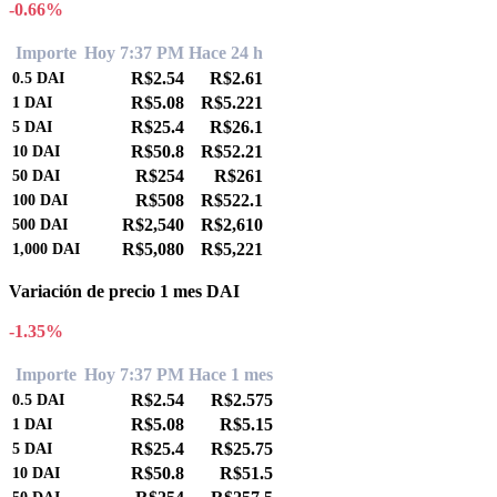
-0.66%
Importe
Hoy 7:37 PM
Hace 24 h
R$2.54
R$2.61
0.5
DAI
R$5.08
R$5.221
1
DAI
R$25.4
R$26.1
5
DAI
R$50.8
R$52.21
10
DAI
R$254
R$261
50
DAI
R$508
R$522.1
100
DAI
R$2,540
R$2,610
500
DAI
R$5,080
R$5,221
1,000
DAI
Variación de precio 1 mes DAI
-1.35%
Importe
Hoy 7:37 PM
Hace 1 mes
R$2.54
R$2.575
0.5
DAI
R$5.08
R$5.15
1
DAI
R$25.4
R$25.75
5
DAI
R$50.8
R$51.5
10
DAI