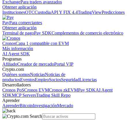
Exchange
Para traders avanzados
Obtener aplicación
Instituciones
OTC
Custodia
API Y FIX 4.4
TradingView
Predicciones
Pay
Para comerciantes
Obtener aplicación
Terminal de pago
Pay SDK
Complementos de comercio electrónico
Cronos
Capa 1 compatible con EVM
Más información
AI Agent SDK
Programas
Afiliado
Creador de mercado
Portal VIP
Crypto.com
Quiénes somos
Noticias
Noticias de
productos
Eventos
Empleo
Socios
Seguridad
Licencias
Desarrolladores
Cronos PoS
Cronos EVM
Cronos zkEVM
Pay SDK
AI Agent
SDK
MCP Servers
Trading Skill Repo
Aprender
Aprender
Bitcoin
Investigación
Mercado