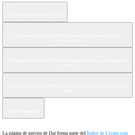
¿Cuál es el precio de Dai en BRL?
Si hubieras invertido 100 R$ en Dai hace una semana, ¿cuánto
tendrías ahora?
Si hubieras invertido 100 R$ en Dai hace un mes, ¿cuánto tendrías
ahora?
Si hubieras invertido 100 R$ en Dai hace un año, ¿cuánto tendrías
ahora?
¿Cómo comprar Dai?
La página de precios de Dai forma parte del
Índice de Crypto.com