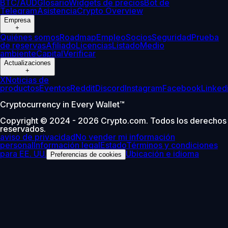
BTC/AUD
Glosario
Widgets de precios
Bot de
Telegram
Asistencia
Crypto Overview
Empresa
+
Quiénes somos
Roadmap
Empleo
Socios
Seguridad
Prueba
de reservas
Afiliado
Licencias
Listado
Medio
ambiente
Capital
Verificar
Actualizaciones
+
X
Noticias de
productos
Eventos
Reddit
Discord
Instagram
Facebook
Linked
Cryptocurrency in Every Wallet™
Copyright © 2024 - 2026 Crypto.com. Todos los derechos
reservados.
aviso de privacidad
No vender mi información
personal
Información legal
Estado
Términos y condiciones
para EE. UU.
Ubicación e idioma
Preferencias de cookies