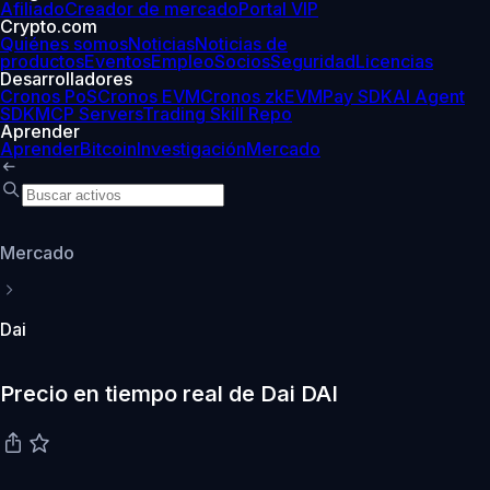
Afiliado
Creador de mercado
Portal VIP
Crypto.com
Quiénes somos
Noticias
Noticias de
productos
Eventos
Empleo
Socios
Seguridad
Licencias
Desarrolladores
Cronos PoS
Cronos EVM
Cronos zkEVM
Pay SDK
AI Agent
SDK
MCP Servers
Trading Skill Repo
Aprender
Aprender
Bitcoin
Investigación
Mercado
Mercado
Dai
Precio en tiempo real de Dai DAI