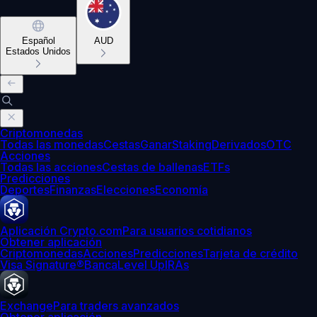
Español
AUD
Estados Unidos
Criptomonedas
Todas las monedas
Cestas
Ganar
Staking
Derivados
OTC
Acciones
Todas las acciones
Cestas de ballenas
ETFs
Predicciones
Deportes
Finanzas
Elecciones
Economía
Aplicación Crypto.com
Para usuarios cotidianos
Obtener aplicación
Criptomonedas
Acciones
Predicciones
Tarjeta de crédito
Visa Signature®
Banca
Level Up
IRAs
Exchange
Para traders avanzados