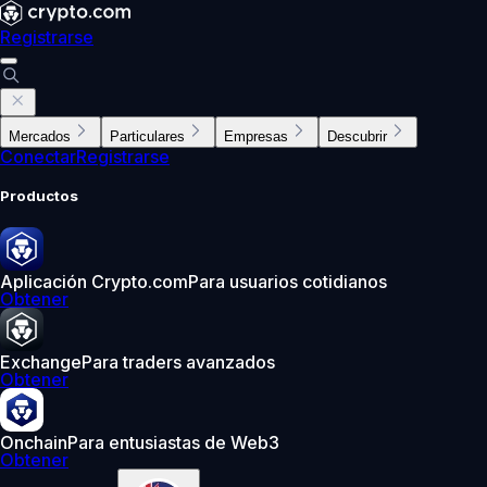
Registrarse
Mercados
Particulares
Empresas
Descubrir
Conectar
Registrarse
Productos
Aplicación Crypto.com
Para usuarios cotidianos
Obtener
Exchange
Para traders avanzados
Obtener
Onchain
Para entusiastas de Web3
Obtener