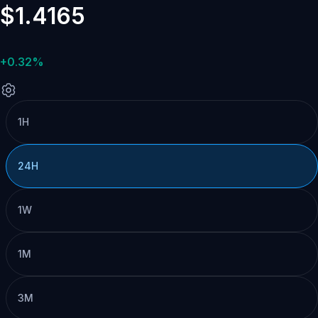
$1.4165
+0.32%
1H
24H
1W
1M
3M