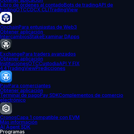
Obtener aplicación
Libro de órdenes al contado
Bots de trading
API de
trading
OTC
CDCX CLI
TradingView
Onchain
Para entusiastas de Web3
Obtener aplicación
Intercambios
Stake
Examinar DApps
Exchange
Para traders avanzados
Obtener aplicación
Instituciones
OTC
Custodia
API Y FIX
4.4
TradingView
Predicciones
Pay
Para comerciantes
Obtener aplicación
Terminal de pago
Pay SDK
Complementos de comercio
electrónico
Cronos
Capa 1 compatible con EVM
Más información
AI Agent SDK
Programas