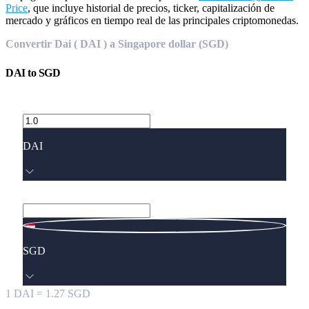
Price
, que incluye historial de precios, ticker, capitalización de
mercado y gráficos en tiempo real de las principales criptomonedas.
Convertir Dai ( DAI ) a Singapore dollar (SGD)
DAI
to
SGD
DAI
SGD
1
DAI
=
1.27
SGD