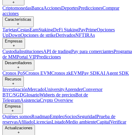
+
Criptomonedas
Banca
Acciones
Deportes
Predicciones
Comprar
acciones
Características
+
Tarjetas
Cestas
Earn
Staking
DeFi Staking
Pay
Prime
Opciones
UpDown
Opciones de strike
Derivados
NFT
IRAs
Empresas
+
Custodia
Instituciones
API de trading
Pay para comerciantes
Programa
de MM
Portal VIP
Predicciones
Desarrolladores
+
Cronos PoS
Cronos EVM
Cronos zkEVM
Pay SDK
AI Agent SDK
Recursos
+
Investigación
Mercado
University
Aprender
Conversor
BTC/SGD
Glosario
Widgets de precios
Bot de
Telegram
Asistencia
Crypto Overview
Empresa
+
Quiénes somos
Roadmap
Empleo
Socios
Seguridad
Prueba de
reservas
Afiliado
Licencias
Listado
Medio ambiente
Capital
Verificar
Actualizaciones
+