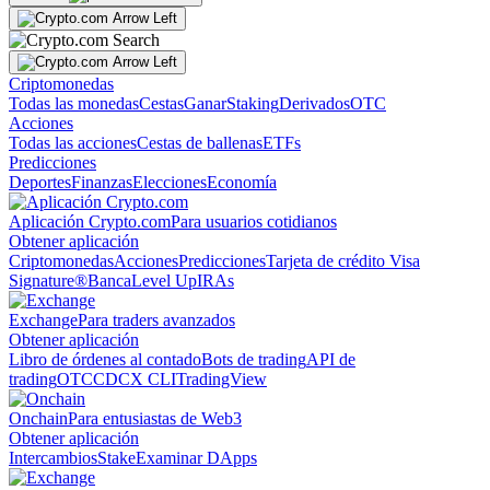
Criptomonedas
Todas las monedas
Cestas
Ganar
Staking
Derivados
OTC
Acciones
Todas las acciones
Cestas de ballenas
ETFs
Predicciones
Deportes
Finanzas
Elecciones
Economía
Aplicación Crypto.com
Para usuarios cotidianos
Obtener aplicación
Criptomonedas
Acciones
Predicciones
Tarjeta de crédito Visa
Signature®
Banca
Level Up
IRAs
Exchange
Para traders avanzados
Obtener aplicación
Libro de órdenes al contado
Bots de trading
API de
trading
OTC
CDCX CLI
TradingView
Onchain
Para entusiastas de Web3
Obtener aplicación
Intercambios
Stake
Examinar DApps