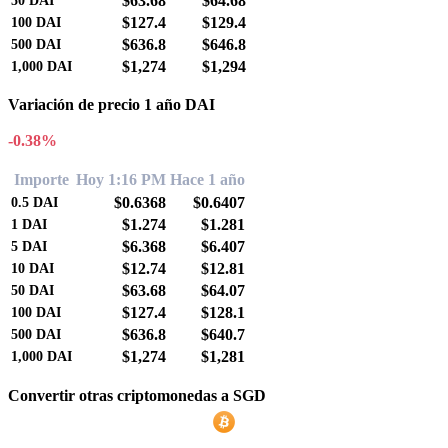
$63.68
$64.68
50
DAI
$127.4
$129.4
100
DAI
$636.8
$646.8
500
DAI
$1,274
$1,294
1,000
DAI
Variación de precio 1 año DAI
-0.38%
Importe
Hoy 1:16 PM
Hace 1 año
$0.6368
$0.6407
0.5
DAI
$1.274
$1.281
1
DAI
$6.368
$6.407
5
DAI
$12.74
$12.81
10
DAI
$63.68
$64.07
50
DAI
$127.4
$128.1
100
DAI
$636.8
$640.7
500
DAI
$1,274
$1,281
1,000
DAI
Convertir otras criptomonedas a SGD