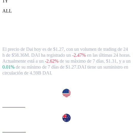
1Y
ALL
Tipo de cambio y datos del mercado de
Dai ( DAI ) a SGD
El precio de Dai hoy es de $1.27, con un volumen de trading de 24
h de $58.36M. DAI ha registrado un
-2.47%
en las últimas 24 horas.
Actualmente está a un
-2.62%
de su máximo de 7 días, $1.31,
y a un
0.01%
de su mínimo de 7 días de $1.27.
DAI tiene un suministro en
circulación de 4.59B DAI.
Pares de conversión de Dai populares
DAI a USD
DAI a AUD