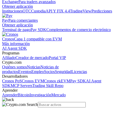
Exchange
Para traders avanzados
Obtener aplicación
Instituciones
OTC
Custodia
API Y FIX 4.4
TradingView
Predicciones
Pay
Para comerciantes
Obtener aplicación
Terminal de pago
Pay SDK
Complementos de comercio electrónico
Cronos
Capa 1 compatible con EVM
Más información
AI Agent SDK
Programas
Afiliado
Creador de mercado
Portal VIP
Crypto.com
Quiénes somos
Noticias
Noticias de
productos
Eventos
Empleo
Socios
Seguridad
Licencias
Desarrolladores
Cronos PoS
Cronos EVM
Cronos zkEVM
Pay SDK
AI Agent
SDK
MCP Servers
Trading Skill Repo
Aprender
Aprender
Bitcoin
Investigación
Mercado