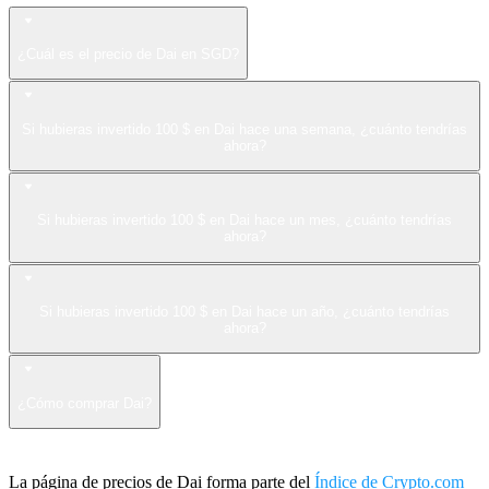
¿Cuál es el precio de Dai en SGD?
Si hubieras invertido 100 $ en Dai hace una semana, ¿cuánto tendrías
ahora?
Si hubieras invertido 100 $ en Dai hace un mes, ¿cuánto tendrías
ahora?
Si hubieras invertido 100 $ en Dai hace un año, ¿cuánto tendrías
ahora?
¿Cómo comprar Dai?
La página de precios de Dai forma parte del
Índice de Crypto.com