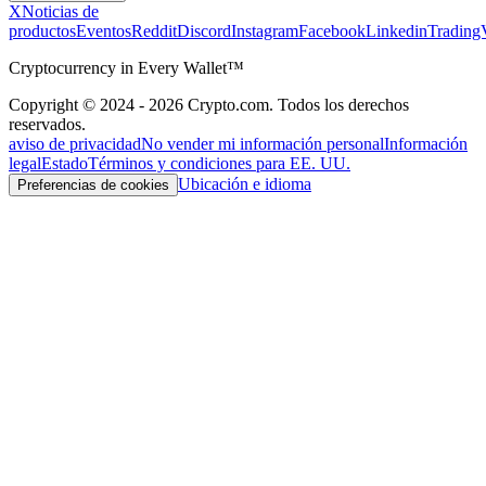
X
Noticias de
productos
Eventos
Reddit
Discord
Instagram
Facebook
Linkedin
Trading
Cryptocurrency in Every Wallet™
Copyright © 2024 - 2026 Crypto.com. Todos los derechos
reservados.
aviso de privacidad
No vender mi información personal
Información
legal
Estado
Términos y condiciones para EE. UU.
Ubicación e idioma
Preferencias de cookies