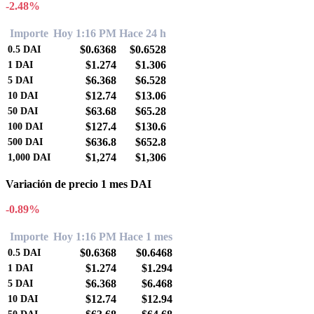
-2.48%
Importe
Hoy 1:16 PM
Hace 24 h
$0.6368
$0.6528
0.5
DAI
$1.274
$1.306
1
DAI
$6.368
$6.528
5
DAI
$12.74
$13.06
10
DAI
$63.68
$65.28
50
DAI
$127.4
$130.6
100
DAI
$636.8
$652.8
500
DAI
$1,274
$1,306
1,000
DAI
Variación de precio 1 mes DAI
-0.89%
Importe
Hoy 1:16 PM
Hace 1 mes
$0.6368
$0.6468
0.5
DAI
$1.274
$1.294
1
DAI
$6.368
$6.468
5
DAI
$12.74
$12.94
10
DAI