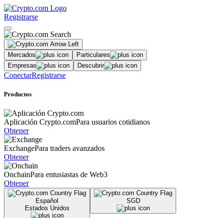
Registrarse
Mercados
Particulares
Empresas
Descubrir
Conectar
Registrarse
Productos
Aplicación Crypto.com
Para usuarios cotidianos
Obtener
Exchange
Para traders avanzados
Obtener
Onchain
Para entusiastas de Web3
Obtener
Español
SGD
Estados Unidos